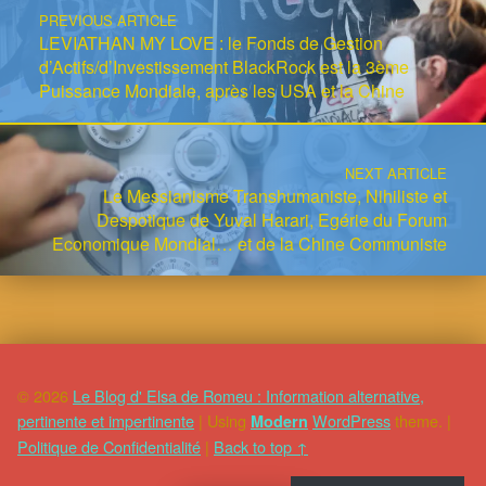
PREVIOUS ARTICLE
LEVIATHAN MY LOVE : le Fonds de Gestion
d’Actifs/d’Investissement BlackRock est la 3ème
Puissance Mondiale, après les USA et la Chine
NEXT ARTICLE
Le Messianisme Transhumaniste, Nihiliste et
Despotique de Yuval Harari, Egérie du Forum
Economique Mondial… et de la Chine Communiste
© 2026
Le Blog d' Elsa de Romeu : Information alternative,
pertinente et impertinente
|
Using
WordPress
theme.
|
Modern
Politique de Confidentialité
|
Back to top ↑