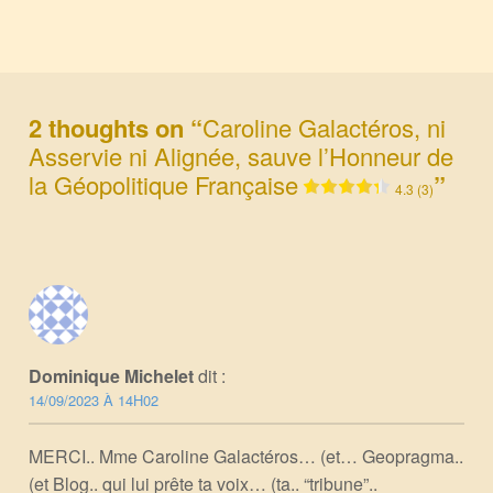
Skip back to main navigation
alignement
asservissement
2 thoughts on “
Caroline Galactéros, ni
association
Atlantisme
BRICS
Asservie ni Alignée, sauve l’Honneur de
Caroline Galactéros
courage
la Géopolitique Française
”
défi
4.3 (3)
domination
Europe
évolution
Français
France
géopolitique
Geopragma
géostratégie
idéologie
influence
intellectuel
international
mensonge
mondial
morale
Dominique Michelet
dit :
nation
Occident
PIB
14/09/2023 À 14H02
Pierre Dabezies
politique
realpolitik
MERCI.. Mme Caroline Galactéros… (et… Geopragma..
relations internationales
stratégique
(et Blog.. qui lui prête ta voix… (ta.. “tribune”..
syrie