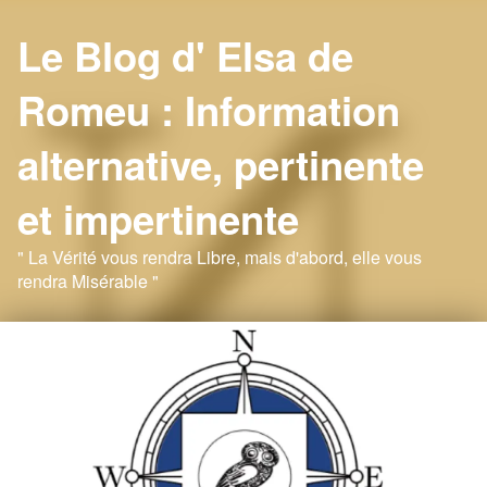
Le Blog d' Elsa de
Romeu : Information
alternative, pertinente
et impertinente
" La Vérité vous rendra Libre, mais d'abord, elle vous
rendra Misérable "