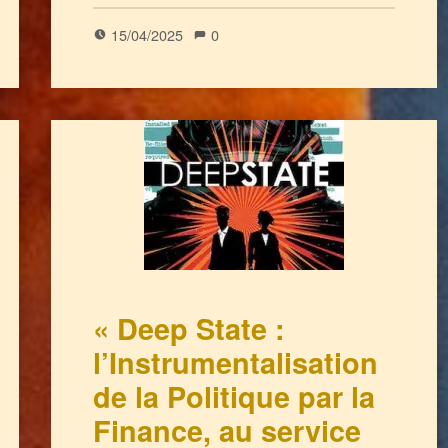
15/04/2025
0
« Deep State :
l’Instrumentalisation
de la Politique par la
Finance, au service