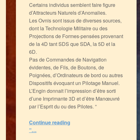
Certains individus semblent faire figure
d’Attracteurs Naturels d’Anomalies.
Les Ovnis sont issus de diverses sources,
dont la Technologie Militaire ou des
Projections de Formes-pensées provenant
de la 4D tant SDS que SDA, la 5D et la
6D.
Pas de Commandes de Navigation
évidentes, de Fils, de Boutons, de
Poignées, d’Ordinateurs de bord ou autres
Dispositifs évoquant un Pilotage Manuel.
L’Engin donnait l’impression d’être sorti
d’une Imprimante 3D et d’être Manœuvré
par l’Esprit du ou des Pilotes. ”
Continue reading
“La Lutte des Consciences, les Etats Psioniques, le Contrôle de la Matière et les OVNIS Hyperdimensionnels
”…
5
(
1
)