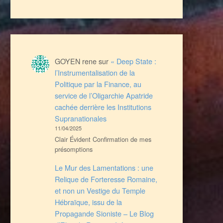
GOYEN rene
sur
« Deep State :
l’Instrumentalisation de la
Politique par la Finance, au
service de l’Oligarchie Apatride
cachée derrière les Institutions
Supranationales
11/04/2025
Clair Évident Confirmation de mes
présomptions
Le Mur des Lamentations : une
Relique de Forteresse Romaine,
et non un Vestige du Temple
Hébraïque, issu de la
Propagande Sioniste – Le Blog