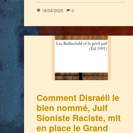
18/04/2025
0
Comment Disraéli le
bien nommé, Juif
Sioniste Raciste, mit
en place le Grand