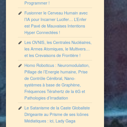
Programmer !
Fusionner le Cerveau Humain avec
l’IA pour Incarner Lucifer… L’Enfer
est Pavé de Mauvaises Intentions
Hyper Connectées !
Les OVNIS, les Centrales Nucléaires,
les Armes Atomiques, le Multivers…
et les Crevaisons de Frontière !
Homo Roboticus : Neuromodulation,
Pillage de l’Energie humaine, Prise
de Contrôle Cérébral, Nano-
systèmes à base de Graphène,
Fréquences Térahertz de la 6G et
Pathologies d’Irradiation
Le Satanisme de la Caste Globaliste
Dirigeante au Prisme de ses Icônes
Médiatiques : ici, Lady Gaga