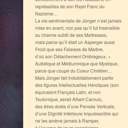
représailles de son Rejet Franc du
Nazisme…
La vie sentimentale de Jünger n’est jamais
mise en avant, non pas qu’il fut Insensible
au charme subtil de ses Maîtresses,
mais parce qu’il était un Asperger aussi
Froid que ses Falaises de Marbre,
d’où son Détachement Ombrageux, +
Autistique et Médiumnique que Mystique,
parce que coupé du Coeur Chrétien…
Mais Jünger fait Indubitablement partie
des figures Intellectuelles Héroïques (son
équivalent Français Latin, et non
Teutonique, serait Albert Camus),
des êtres dotés d’une Pensée Verticale,
d’une Dignité Intérieure Imputrescible qui
ne les amène jamais à Ramper,
à l’inverse de leurs congénères