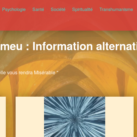
Psychologie
Santé
Société
Spiritualité
Transhumanisme
meu : Information alternati
elle vous rendra Misérable "