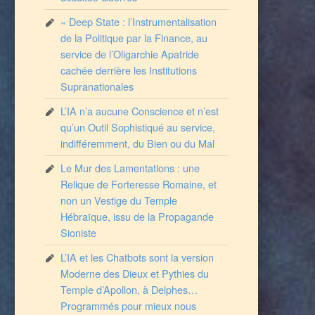
« Deep State : l’Instrumentalisation
de la Politique par la Finance, au
service de l’Oligarchie Apatride
cachée derrière les Institutions
Supranationales
L’IA n’a aucune Conscience et n’est
qu’un Outil Sophistiqué au service,
indifféremment, du Bien ou du Mal
Le Mur des Lamentations : une
Relique de Forteresse Romaine, et
non un Vestige du Temple
Hébraïque, issu de la Propagande
Sioniste
L’IA et les Chatbots sont la version
Moderne des Dieux et Pythies du
Temple d’Apollon, à Delphes…
Programmés pour mieux nous