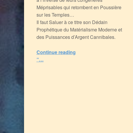
Méprisables qui retombent en Poussière
sur les Temples…
Il faut Saluer à ce titre son Dédain
Prophétique du Matérialisme Moderne et
des Puissances d’Argent Cannibales.
Continue reading
“Jünger, un vrai Européen Russophile qui Haïssait le Grand Capital Mondialiste : entre Patriotisme, Bravoure des Ennemis et Fierté Prusse
”…
5
(
2
)