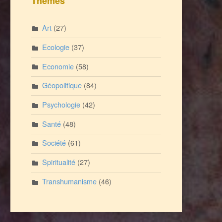
Thèmes
Art
(27)
Ecologie
(37)
Economie
(58)
Géopolitique
(84)
Psychologie
(42)
Santé
(48)
Société
(61)
Spiritualité
(27)
Transhumanisme
(46)