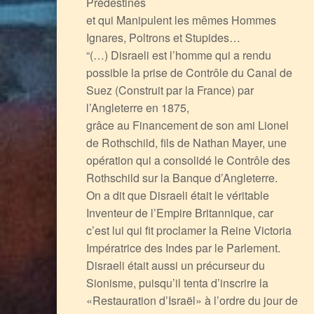
Prédestinés
et qui Manipulent les mêmes Hommes
Ignares, Poltrons et Stupides…
“(…) Disraeli est l’homme qui a rendu
possible la prise de Contrôle du Canal de
Suez (Construit par la France) par
l’Angleterre en 1875,
grâce au Financement de son ami Lionel
de Rothschild, fils de Nathan Mayer, une
opération qui a consolidé le Contrôle des
Rothschild sur la Banque d’Angleterre.
On a dit que Disraeli était le véritable
Inventeur de l’Empire Britannique, car
c’est lui qui fit proclamer la Reine Victoria
Impératrice des Indes par le Parlement.
Disraeli était aussi un précurseur du
Sionisme, puisqu’il tenta d’inscrire la
«Restauration d’Israël» à l’ordre du jour de