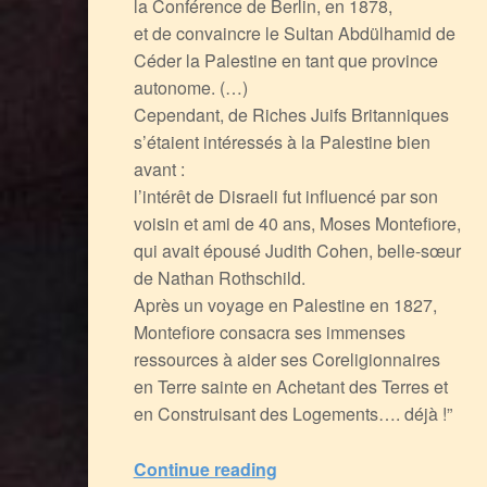
la Conférence de Berlin, en 1878,
et de convaincre le Sultan Abdülhamid de
Céder la Palestine en tant que province
autonome. (…)
Cependant, de Riches Juifs Britanniques
s’étaient intéressés à la Palestine bien
avant :
l’intérêt de Disraeli fut influencé par son
voisin et ami de 40 ans, Moses Montefiore,
qui avait épousé Judith Cohen, belle-sœur
de Nathan Rothschild.
Après un voyage en Palestine en 1827,
Montefiore consacra ses immenses
ressources à aider ses Coreligionnaires
en Terre sainte en Achetant des Terres et
en Construisant des Logements…. déjà !”
Continue reading
“Comment Disraéli le bien nommé, Juif Sioniste Raciste, mit en place le Grand Israël, à coup de Flatteries, de Financement des Guerres Impérialistes & de Conspiration desdites Guerres