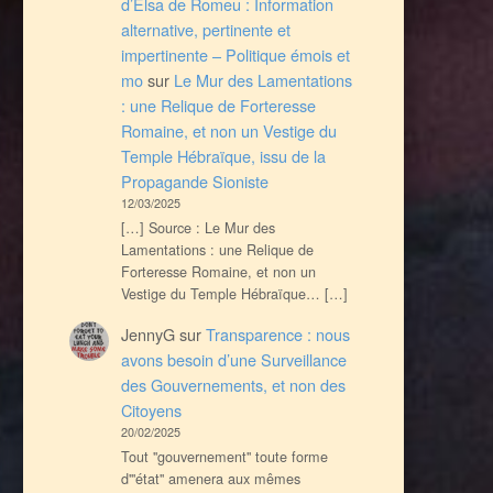
d’Elsa de Romeu : Information
alternative, pertinente et
impertinente – Politique émois et
mo
sur
Le Mur des Lamentations
: une Relique de Forteresse
Romaine, et non un Vestige du
Temple Hébraïque, issu de la
Propagande Sioniste
12/03/2025
[…] Source : Le Mur des
Lamentations : une Relique de
Forteresse Romaine, et non un
Vestige du Temple Hébraïque… […]
JennyG
sur
Transparence : nous
avons besoin d’une Surveillance
des Gouvernements, et non des
Citoyens
20/02/2025
Tout ''gouvernement'' toute forme
d'''état'' amenera aux mêmes