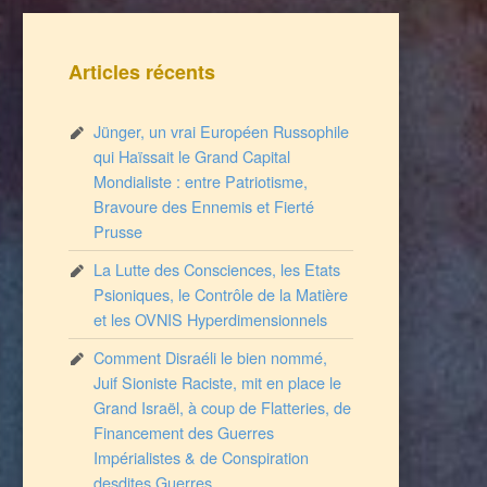
Articles récents
Jünger, un vrai Européen Russophile
qui Haïssait le Grand Capital
Mondialiste : entre Patriotisme,
Bravoure des Ennemis et Fierté
Prusse
La Lutte des Consciences, les Etats
Psioniques, le Contrôle de la Matière
et les OVNIS Hyperdimensionnels
Comment Disraéli le bien nommé,
Juif Sioniste Raciste, mit en place le
Grand Israël, à coup de Flatteries, de
Financement des Guerres
Impérialistes & de Conspiration
desdites Guerres