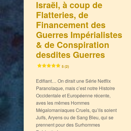
Israël, à coup de
Flatteries, de
Financement des
Guerres Impérialistes
& de Conspiration
desdites Guerres
5 (2)
Edifiant… On dirait une Série Netflix
Paranoïaque, mais c’est notre Histoire
Occidentale et Européenne récente,
aves les mêmes Hommes
Mégalomaniaques Cruels, qu’ils soient
Juifs, Aryens ou de Sang Bleu, qui se
prennent pour des Surhommes