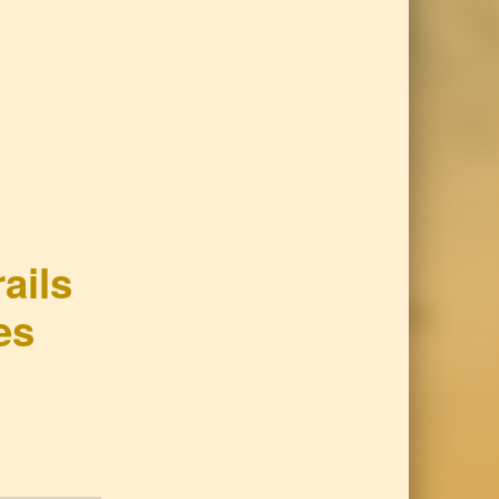
ails
es