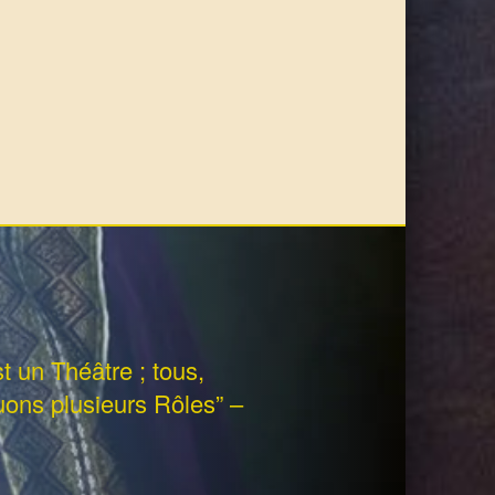
 un Théâtre ; tous,
uons plusieurs Rôles” –