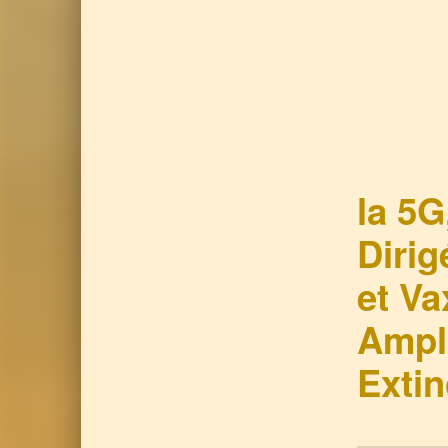
la 5G
Diri
et Va
Ampli
Extin