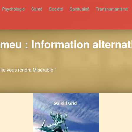
Psychologie
Santé
Société
Spiritualité
Transhumanisme
meu : Information alternati
elle vous rendra Misérable "