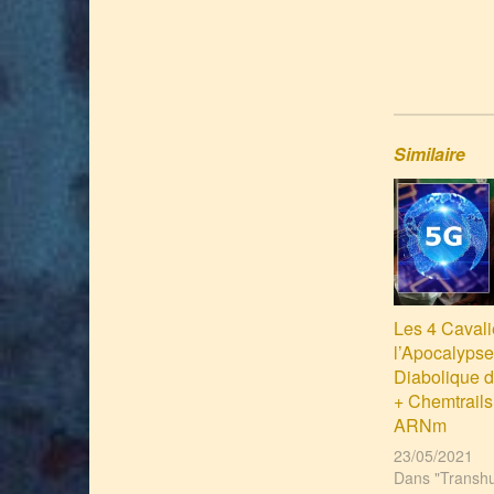
Similaire
Les 4 Cavali
l’Apocalypse
Diabolique d
+ Chemtrails
ARNm
23/05/2021
Dans "Transh