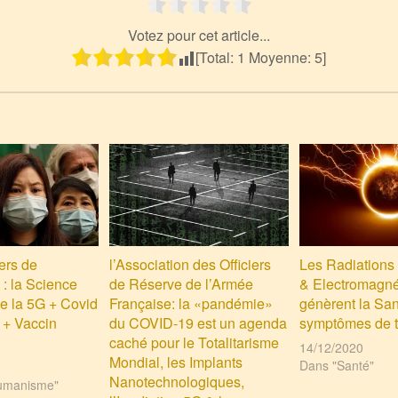
Votez pour cet article...
[Total:
1
Moyenne:
5
]
ers de
l’Association des Officiers
Les Radiations 
 : la Science
de Réserve de l’Armée
& Electromagné
e la 5G + Covid
Française: la «pandémie»
génèrent la Sa
 + Vaccin
du COVID-19 est un agenda
symptômes de 
caché pour le Totalitarisme
14/12/2020
Mondial, les Implants
Dans "Santé"
Nanotechnologiques,
umanisme"