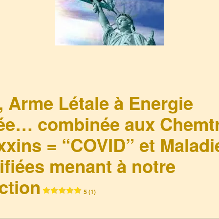
, Arme Létale à Energie
gée… combinée aux Chemtr
xxins = “COVID” et Maladi
fiées menant à notre
ction
5 (1)