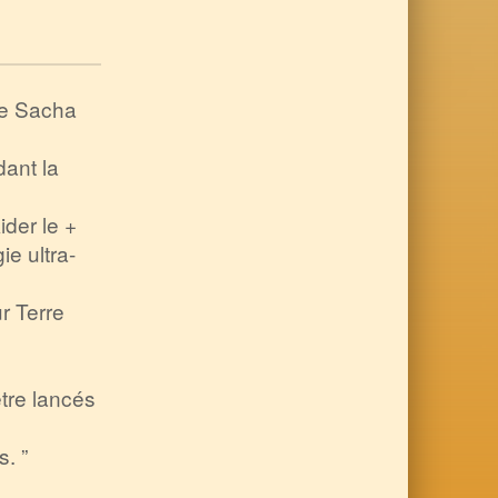
de Sacha
dant la
ider le +
e ultra-
r Terre
être lancés
. ”