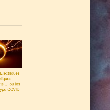
Electriques
tiques
nté … ou les
type COVID