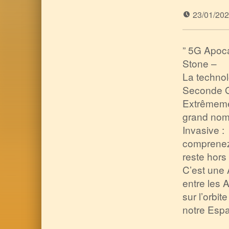
23/01/20
” 5G Apoc
Stone –
La technol
Seconde G
Extrêmemen
grand nomb
Invasive :
comprenez 
reste hors
C’est une 
entre les 
sur l’orbit
notre Espa