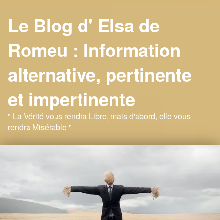
Le Blog d' Elsa de
Romeu : Information
alternative, pertinente
et impertinente
" La Vérité vous rendra Libre, mais d'abord, elle vous
rendra Misérable "