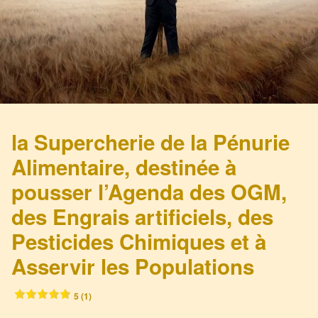
la Supercherie de la Pénurie
Alimentaire, destinée à
pousser l’Agenda des OGM,
des Engrais artificiels, des
Pesticides Chimiques et à
Asservir les Populations
5 (1)