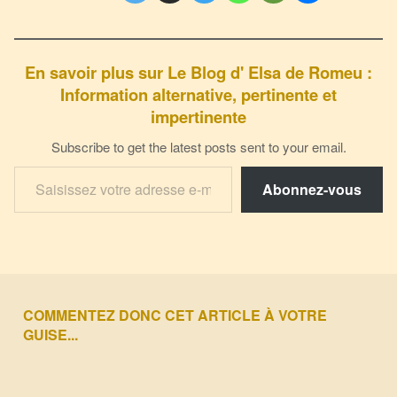
En savoir plus sur Le Blog d' Elsa de Romeu :
Information alternative, pertinente et
impertinente
Subscribe to get the latest posts sent to your email.
Saisissez votre adresse e-mail…
Abonnez-vous
Skip back to main navigation
accaparement
acres
actifs
ADM
COMMENTEZ DONC CET ARTICLE À VOTRE
afrique
agenda
AGRA
GUISE...
agricole
agro-industriel
agroalimentaire
agroécologique
alarmisme