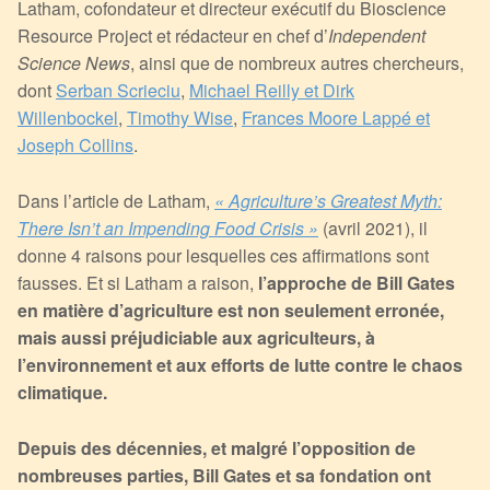
Latham, cofondateur et directeur exécutif du Bioscience
Resource Project et rédacteur en chef d’
Independent
Science News
, ainsi que de nombreux autres chercheurs,
dont
Serban Scrieciu
,
Michael Reilly et Dirk
Willenbockel
,
Timothy Wise
,
Frances Moore Lappé et
Joseph Collins
.
Dans l’article de Latham,
« Agriculture’s Greatest Myth:
There Isn’t an Impending Food Crisis »
(avril 2021), il
donne 4 raisons pour lesquelles ces affirmations sont
fausses. Et si Latham a raison,
l’approche de Bill Gates
en matière d’agriculture est non seulement erronée,
mais aussi préjudiciable aux agriculteurs, à
l’environnement et aux efforts de lutte contre le chaos
climatique.
Depuis des décennies, et malgré l’opposition de
nombreuses parties, Bill Gates et sa fondation ont