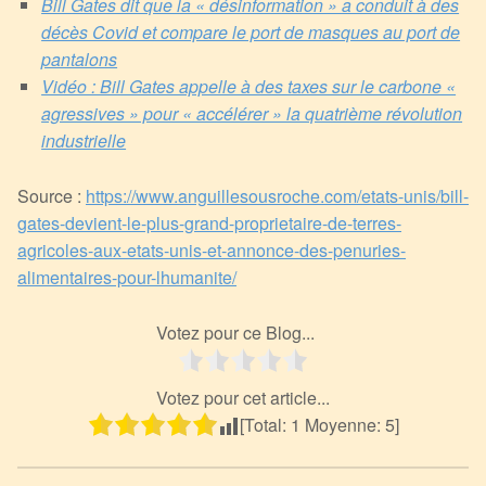
Bill Gates dit que la « désinformation » a conduit à des
décès Covid et compare le port de masques au port de
pantalons
Vidéo : Bill Gates appelle à des taxes sur le carbone «
agressives » pour « accélérer » la quatrième révolution
industrielle
Source :
https://www.anguillesousroche.com/etats-unis/bill-
gates-devient-le-plus-grand-proprietaire-de-terres-
agricoles-aux-etats-unis-et-annonce-des-penuries-
alimentaires-pour-lhumanite/
Votez pour ce Blog...
Votez pour cet article...
[Total:
1
Moyenne:
5
]