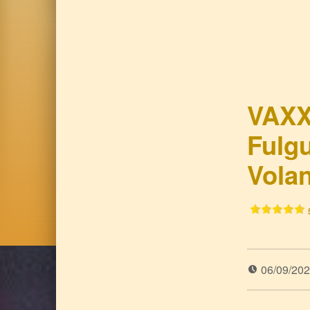
VAXX
Fulg
Volan
06/09/20