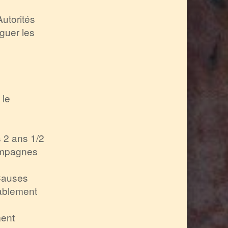
utorités
guer les
 le
s 2 ans 1/2
ampagnes
 Causes
ablement
ment