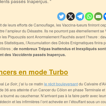
ents passés Inaperçus. ”
it de leurs efforts de Camouflage, les Vaccina-tueurs finiront c
re l’ampleur du Désastre. Ils ne pourront pas éternellement se V
que les Piquouzés sont Anormalement Fauchés avant l’heure : da
es Statistiques, l’Accumulation des Décès Enigmatiques finira pa
illères ;
de nombreux Trépas Inattendus et Inexpliqués sont
nt des
Vaccidents
passés Inaperçus.
ncers en mode Turbo
nal
Le Soir
, j’ai lu ce matin
le récit bouleversant
du Calvaire d’Al
 36 ans atteinte d’un Cancer du Côlon en phase Terminale et
a tourné au cauchemar. N’arrivant pas à la faire partir avec leu
édecin et les infirmières l’ont achevée en l’étouffant sous un co