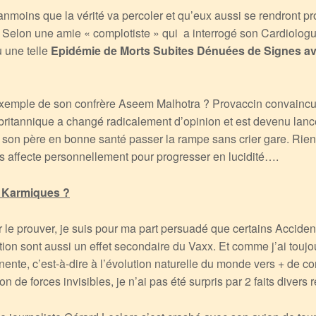
nmoins que la vérité va percoler et qu’eux aussi se rendront 
. Selon une amie « complotiste » qui a interrogé son Cardiologu
u une telle
Epidémie de Morts Subites Dénuées de Signes av
l’exemple de son confrère Aseem Malhotra ? Provaccin convaincu
britannique a changé radicalement d’opinion et est devenu lance
vu son père en bonne santé passer la rampe sans crier gare. Rien
s affecte personnellement pour progresser en lucidité….
 Karmiques ?
 le prouver, je suis pour ma part persuadé que certains Acciden
tion sont aussi un effet secondaire du Vaxx. Et comme j’ai toujou
nente, c’est-à-dire à l’évolution naturelle du monde vers + de c
on de forces invisibles, je n’ai pas été surpris par 2 faits divers 