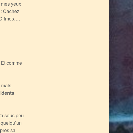
 à mes yeux
 : Cachez
s Crimes….
. Et comme
mais
cidents
ra sous peu
s quelqu’un
après sa