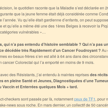
écision, le quotidien raconte que la Maladie s’est déclarée en 2
ulgurante que la jeune femme était déjà considérée comme Co
de l’année. Vu qu’elle était gardienne d’enfants, on peut suppose
ée et qu’elle a même été une des 1ères Belges à recevoir la Piqû
 catégories vulnérables »…
s, qui n’a pas entendu d’histoire semblable ? Qui n’a pas u
ce décédée très Rapidement d’un Cancer Foudroyant ?
Au 
e mes ex-beaux-frères s’en est allé à 64 ans dans des circonstan
un cancer Colorectal qui l’a emporté en moins de 9 mois.
 avec des Résistants, j’ai entendu à maintes reprises
des récits
s en pleine Santé et Jeunes, Diagnostiquées d’une Tumeu
 Vaccin et Enterrées quelques Mois + tard.
fact-checkers sont passés par là, notamment
ceux de TF1
, pour 
t fake-news sous roche. En mars dernier, un collectif de 50 canc