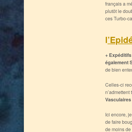
français a 
plutôt le do
ces Turbo-ca
l
’Epid
+ Expéditifs
également S
de bien enten
Celles-ci re
n’admettent 
Vasculaires
Ici encore, 
de faire bou
de moins de 