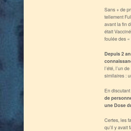
Sans + de pr
tellement F
avant la fin 
était Vaccin
foulée des «
Depuis 2 an
connaissan
l’été, l’un d
similaires : 
En discutant
de personne
une Dose du
Certes, les 
qu’il y avai