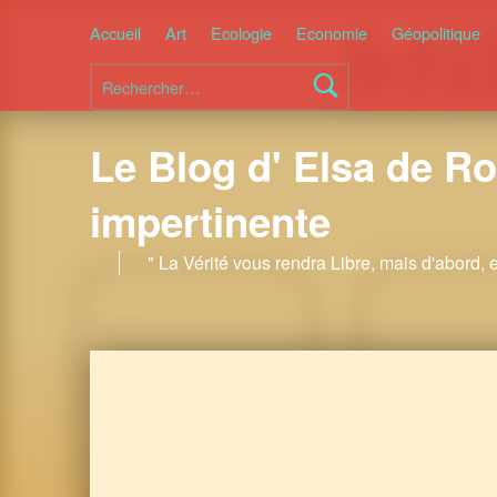
Accueil
Art
Ecologie
Economie
Géopolitique
Rechercher :
Le Blog d' Elsa de Ro
impertinente
" La Vérité vous rendra Libre, mais d'abord, 