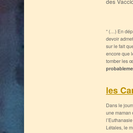
des Vaccid
” (…) En dép
devoir admett
sur le fait 
encore que l
tomber les œ
probableme
les Ca
Dans le jour
une maman de
l’Euthanasie 
Létales, le m