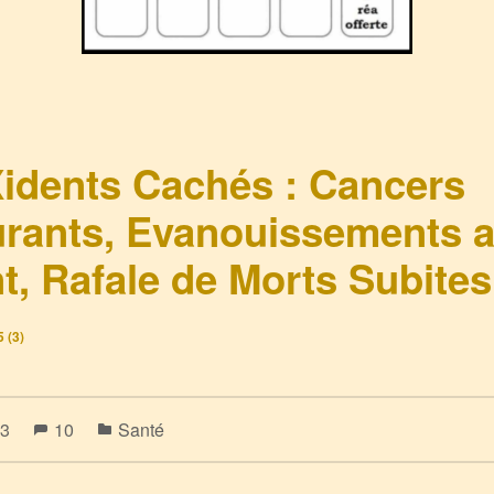
idents Cachés : Cancers
urants, Evanouissements 
t, Rafale de Morts Subites,
5 (3)
23
10
Santé