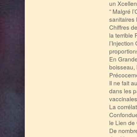
un Xcellent
” Malgré l
sanitaires
Chiffres de
la terrible
l’Injectio
proportion
En Grande
boisseau, 
Précocemen
Il ne fait
dans les 
vaccinales
La corréla
Confondue
le Lien de
De nombre