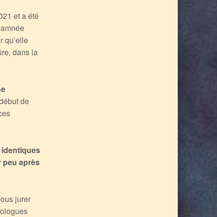
021 et a été
ndamnée
r qu’elle
re, dans la
ne
début de
ces
 identiques
r peu après
nous jurer
érologues