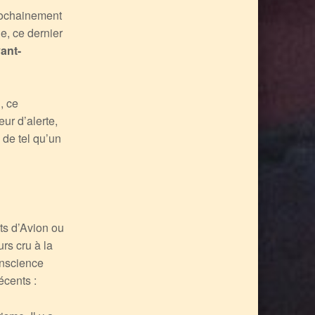
prochainement
e, ce dernier
ant-
, ce
ur d’alerte,
 de tel qu’un
ts d’Avion ou
rs cru à la
onscience
récents :