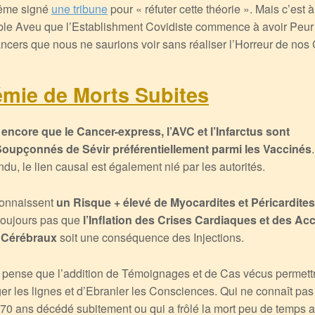
même signé
une tribune
pour « réfuter cette théorie ». Mais c’est
uble Aveu que l’Establishment Covidiste commence à avoir Peur
ncers que nous ne saurions voir sans réaliser l’Horreur de no
émie de Morts Subites
 encore que le Cancer-express, l’AVC et l’Infarctus sont
oupçonnés de Sévir préférentiellement parmi les Vaccinés
du, le lien causal est également nié par les autorités.
connaissent
un Risque + élevé de Myocardites et Péricardites
toujours pas que
l’Inflation des Crises Cardiaques et des Ac
 Cérébraux
soit une conséquence des Injections.
je pense que l’addition de Témoignages et de Cas vécus permett
ger les lignes et d’Ebranler les Consciences. Qui ne connaît pa
70 ans décédé subitement ou qui a frôlé la mort peu de temps 