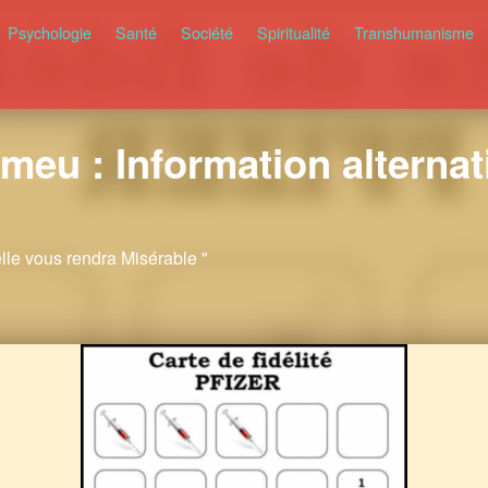
Psychologie
Santé
Société
Spiritualité
Transhumanisme
meu : Information alternati
elle vous rendra Misérable "