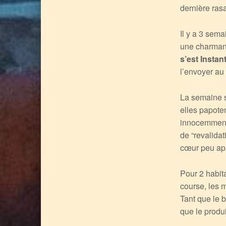
dernière ra
Il y a 3 sema
une charman
s’est Insta
l’envoyer au 
La semaine s
elles papote
innocemment s
de “revalida
cœur peu apr
Pour 2 habit
course, les m
Tant que le b
que le produi