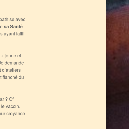
mpathise avec
ue
sa Santé
s ayant failli
+ jeune et
. Je demande
 d’ateliers
t flanché du
ar ? Of
 le vaccin.
leur croyance