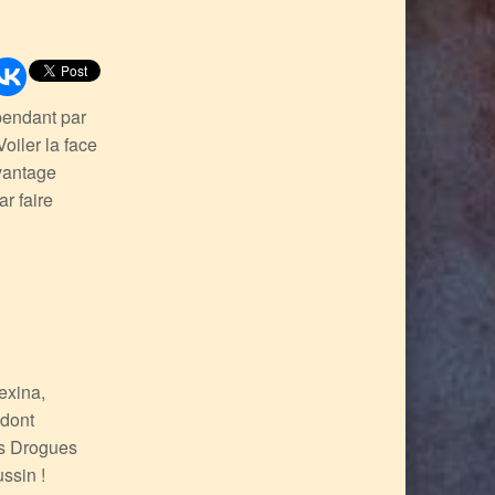
ependant par
oiler la face
vantage
r faire
exina,
 dont
rs Drogues
ussin !