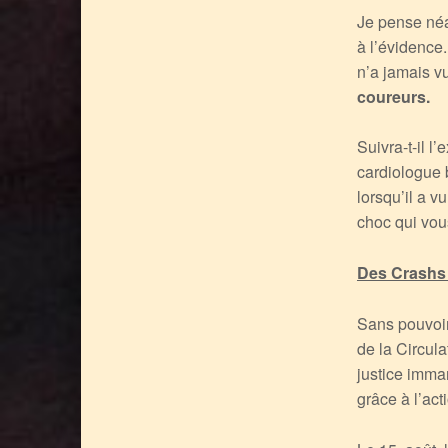
Je pense néa
à l’évidence
n’a jamais v
coureurs.
Suivra-t-il 
cardiologue 
lorsqu’il a 
choc qui vou
Des Crashs
Sans pouvoir
de la Circula
justice imma
grâce à l’acti