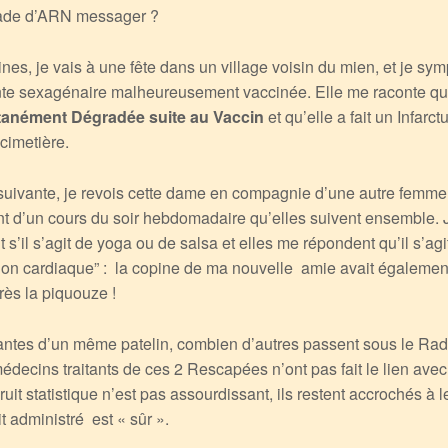
sade d’ARN messager ?
ines, je vais à une fête dans un village voisin du mien, et je sy
te sexagénaire malheureusement vaccinée. Elle me raconte q
ntanément Dégradée suite au Vaccin
et qu’elle a fait un Infarctu
cimetière.
uivante, je revois cette dame en compagnie d’une autre femme 
nt d’un cours du soir hebdomadaire qu’elles suivent ensemble
’il s’agit de yoga ou de salsa et elles me répondent qu’il s’agit
tion cardiaque” : la copine de ma nouvelle amie avait égalemen
ès la piquouze !
antes d’un même patelin, combien d’autres passent sous le Rad
édecins traitants de ces 2 Rescapées n’ont pas fait le lien avec
ruit statistique n’est pas assourdissant, ils restent accrochés à 
t administré est « sûr ».