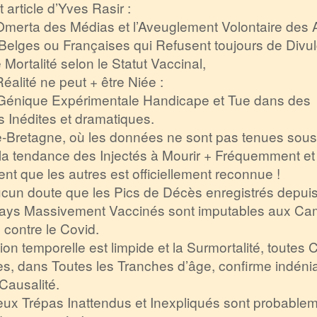
 article d’Yves Rasir :
’Omerta des Médias et l’Aveuglement Volontaire des A
 Belges ou Françaises qui Refusent toujours de Divul
 Mortalité selon le Statut Vaccinal,
 Réalité ne peut + être Niée :
n Génique Expérimentale Handicape et Tue dans des
s Inédites et dramatiques.
-Bretagne, où les données ne sont pas tenues sous
la tendance des Injectés à Mourir + Fréquemment et
t que les autres est officiellement reconnue !
 aucun doute que les Pics de Décès enregistrés depui
pays Massivement Vaccinés sont imputables aux C
 contre le Covid.
tion temporelle est limpide et la Surmortalité, toutes
s, dans Toutes les Tranches d’âge, confirme indéni
 Causalité.
ux Trépas Inattendus et Inexpliqués sont probable