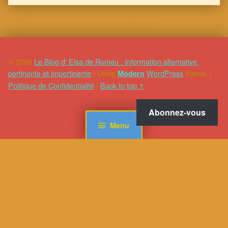
© 2026
Le Blog d' Elsa de Romeu : Information alternative,
pertinente et impertinente
|
Using
WordPress
theme.
|
Modern
Politique de Confidentialité
|
Back to top ↑
Abonnez-vous
Menu