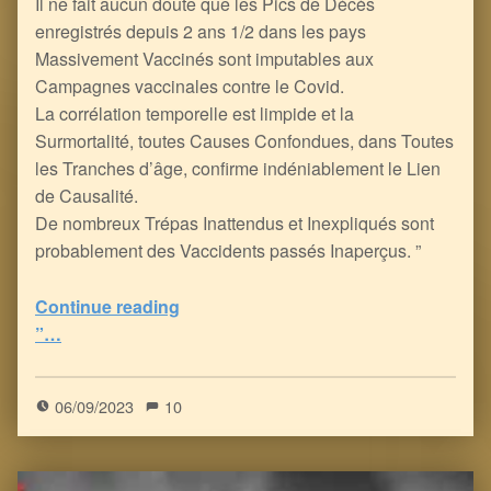
Il ne fait aucun doute que les Pics de Décès
enregistrés depuis 2 ans 1/2 dans les pays
Massivement Vaccinés sont imputables aux
Campagnes vaccinales contre le Covid.
La corrélation temporelle est limpide et la
Surmortalité, toutes Causes Confondues, dans Toutes
les Tranches d’âge, confirme indéniablement le Lien
de Causalité.
De nombreux Trépas Inattendus et Inexpliqués sont
probablement des Vaccidents passés Inaperçus. ”
“VAXXidents Cachés : Cancers Fulgurants, Evanouissements au Volant, Rafale de Morts Subites, etc.
Continue reading
”…
5
(
3
)
06/09/2023
10