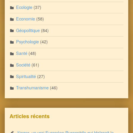
Ecologie
(37)
Economie
(58)
Géopolitique
(84)
Psychologie
(42)
Santé
(48)
Société
(61)
Spiritualité
(27)
Transhumanisme
(46)
Articles récents
Jünger, un vrai Européen Russophile qui Haïssait le