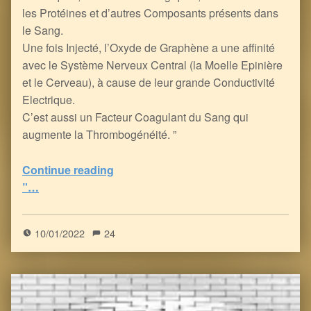
les Protéines et d’autres Composants présents dans
le Sang.
Une fois Injecté, l’Oxyde de Graphène a une affinité
avec le Système Nerveux Central (la Moelle Epinière
et le Cerveau), à cause de leur grande Conductivité
Electrique.
C’est aussi un Facteur Coagulant du Sang qui
augmente la Thrombogénéité. ”
Continue reading
“Penser le Mal afin de Mieux Combattre pour le Bien : au fondement de l’Hérésie du Covidisme et de la Vaccinologie, le Transhumanisme
”…
5
(
1
)
10/01/2022
24