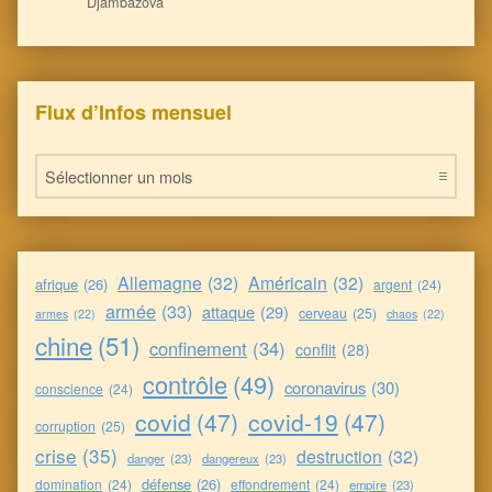
Djambazova
Flux d’Infos mensuel
Flux d’Infos mensuel
Allemagne
(32)
Américain
(32)
afrique
(26)
argent
(24)
armée
(33)
attaque
(29)
cerveau
(25)
armes
(22)
chaos
(22)
chine
(51)
confinement
(34)
conflit
(28)
contrôle
(49)
coronavirus
(30)
conscience
(24)
covid
(47)
covid-19
(47)
corruption
(25)
crise
(35)
destruction
(32)
danger
(23)
dangereux
(23)
défense
(26)
domination
(24)
effondrement
(24)
empire
(23)