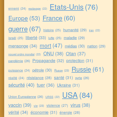
Etats-Unis
(76)
ennemi
(24)
esclavage
(22)
France
(60)
Europe
(53)
guerre
(67)
humanité
(29)
histoire
(25)
iran
(22)
liberté
(33)
maladie
(29)
israël
(25)
lutte
(25)
mort
(47)
mensonge
(34)
médias
(30)
nation
(29)
ONU
(38)
Otan
(37)
nouvel ordre mondial
(22)
Propagande
(32)
protection
(31)
pandémie
(26)
Russie
(61)
pétrole
(30)
puissance
(24)
Russe
(23)
santé
(31)
résistance
(28)
syrie
(26)
réalité
(24)
sécurité
(40)
tuer
(36)
Ukraine
(31)
USA
(84)
Union Européenne
(26)
URSS
(22)
vaccin
(39)
virus
(38)
violence
(27)
vie
(23)
vérité
(34)
économie
(31)
énergie
(28)