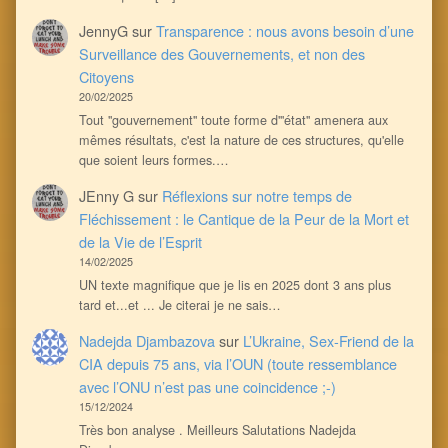
JennyG
sur
Transparence : nous avons besoin d’une
Surveillance des Gouvernements, et non des
Citoyens
20/02/2025
Tout ''gouvernement'' toute forme d'''état'' amenera aux
mêmes résultats, c'est la nature de ces structures, qu'elle
que soient leurs formes.…
JEnny G
sur
Réflexions sur notre temps de
Fléchissement : le Cantique de la Peur de la Mort et
de la Vie de l’Esprit
14/02/2025
UN texte magnifique que je lis en 2025 dont 3 ans plus
tard et...et ... Je citerai je ne sais…
Nadejda Djambazova
sur
L’Ukraine, Sex-Friend de la
CIA depuis 75 ans, via l’OUN (toute ressemblance
avec l’ONU n’est pas une coincidence ;-)
15/12/2024
Très bon analyse . Meilleurs Salutations Nadejda