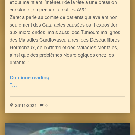
et qui maintient l’intérieur de la tête à une pression
constante, empêchant ainsi les AVC.
Zaret a parlé au comité de patients qui avaient non
seulement des Cataractes causées par l’exposition
aux micro-ondes, mais aussi des Tumeurs malignes,
des Maladies Cardiovasculaires, des Déséquilibres
Hormonaux, de l’Arthrite et des Maladies Mentales,
ainsi que des problèmes Neurologiques chez les
enfants. ”
Continue reading
“Mauvaises Ondes, Mauvaise Ere pour le Vivant – derrière le rideau de fumée insipide de la Coque-vide !
”…
5
(
1
)
28/11/2021
0