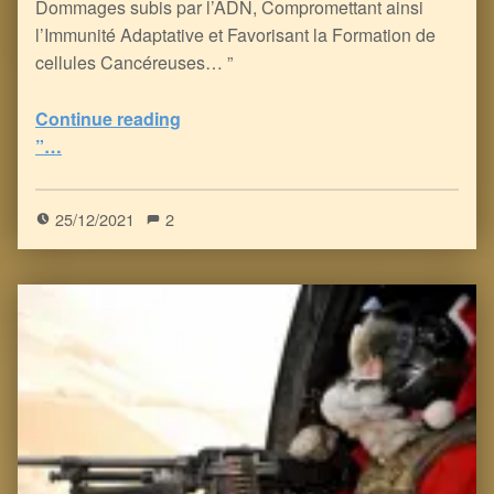
Dommages subis par l’ADN, Compromettant ainsi
l’Immunité Adaptative et Favorisant la Formation de
cellules Cancéreuses… ”
“l’Immaculée Extermination : Décimer le Système Immunitaire avec les Vaccins/Venins à ARNm…
Continue reading
”…
5
(
1
)
25/12/2021
2