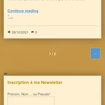
Continue reading
“l’Injection Vaxxinale : un vrai Freak Show, avec la Pieuvre Globaliste Cybernétique incluse, au sens propre…
”…
5
(
1
)
28/10/2021
0
»
Inscription à ma Newsletter
Prénom, Nom ... ou Pseudo*