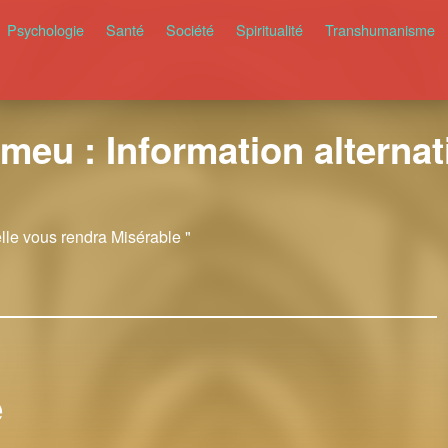
Psychologie
Santé
Société
Spiritualité
Transhumanisme
meu : Information alternati
elle vous rendra Misérable "
e