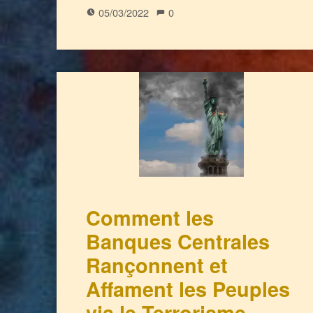
05/03/2022
0
Comment les
Banques Centrales
Rançonnent et
Affament les Peuples
via le Terrorisme