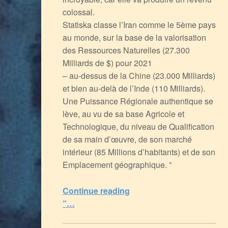
colossal.
Statiska classe l’Iran comme le 5ème pays
au monde, sur la base de la valorisation
des Ressources Naturelles (27.300
Milliards de $) pour 2021
– au-dessus de la Chine (23.000 Milliards)
et bien au-delà de l’Inde (110 Milliards).
Une Puissance Régionale authentique se
lève, au vu de sa base Agricole et
Technologique, du niveau de Qualification
de sa main d’œuvre, de son marché
intérieur (85 Millions d’habitants) et de son
Emplacement géographique. ”
“L’Iran, un Pays plein d’Avenir, Convoité et Courtisé par les 2 Blocs “Ennemis”
Continue reading
”…
0
(
0
)