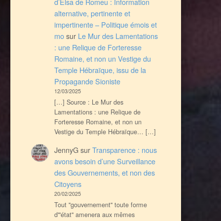
d’Elsa de Romeu : Information
alternative, pertinente et
impertinente – Politique émois et
mo
sur
Le Mur des Lamentations
: une Relique de Forteresse
Romaine, et non un Vestige du
Temple Hébraïque, issu de la
Propagande Sioniste
12/03/2025
[…] Source : Le Mur des
Lamentations : une Relique de
Forteresse Romaine, et non un
Vestige du Temple Hébraïque… […]
JennyG
sur
Transparence : nous
avons besoin d’une Surveillance
des Gouvernements, et non des
Citoyens
20/02/2025
Tout ''gouvernement'' toute forme
d'''état'' amenera aux mêmes