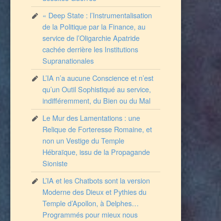
« Deep State : l’Instrumentalisation
de la Politique par la Finance, au
service de l’Oligarchie Apatride
cachée derrière les Institutions
Supranationales
L’IA n’a aucune Conscience et n’est
qu’un Outil Sophistiqué au service,
indifféremment, du Bien ou du Mal
Le Mur des Lamentations : une
Relique de Forteresse Romaine, et
non un Vestige du Temple
Hébraïque, issu de la Propagande
Sioniste
L’IA et les Chatbots sont la version
Moderne des Dieux et Pythies du
Temple d’Apollon, à Delphes…
Programmés pour mieux nous