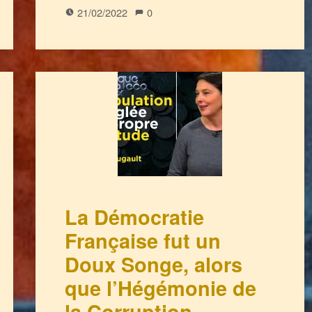
21/02/2022
0
La Démocratie
Française fut un
Doux Songe, alors
que l’Hégémonie de
la Corruption