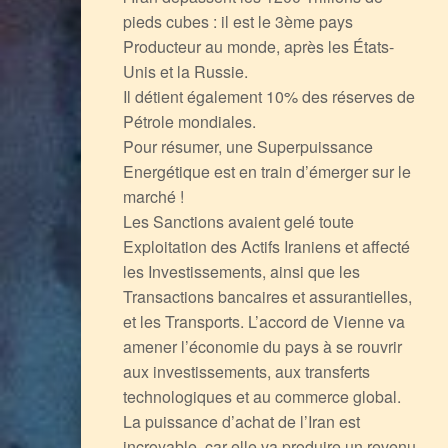
pieds cubes : il est le 3ème pays
Producteur au monde, après les États-
Unis et la Russie.
Il détient également 10% des réserves de
Pétrole mondiales.
Pour résumer, une Superpuissance
Energétique est en train d’émerger sur le
marché !
Les Sanctions avaient gelé toute
Exploitation des Actifs Iraniens et affecté
les Investissements, ainsi que les
Transactions bancaires et assurantielles,
et les Transports. L’accord de Vienne va
amener l’économie du pays à se rouvrir
aux investissements, aux transferts
technologiques et au commerce global.
La puissance d’achat de l’Iran est
incroyable, car elle va produire un revenu