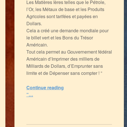
Les Matières Ières telles que le Pétrole,
l’Or, les Métaux de base et les Produits
Agricoles sont tarifées et payées en
Dollars.
Cela a créé une demande mondiale pour
le billet vert et les Bons du Trésor
Américain.
Tout cela permet au Gouvernement fédéral
Américain d’Imprimer des milliers de
Milliards de Dollars, d’Emprunter sans
limite et de Dépenser sans compter ! ”
Continue reading
“Pour quelques Dollars de + : l’Ukraine, point de bascule du Pouvoir Monétaire mondial
”…
5
(
1
)