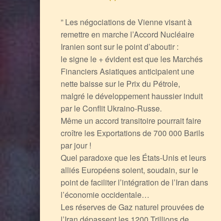
” Les négociations de Vienne visant à
remettre en marche l’Accord Nucléaire
Iranien sont sur le point d’aboutir :
le signe le + évident est que les Marchés
Financiers Asiatiques anticipaient une
nette baisse sur le Prix du Pétrole,
malgré le développement haussier induit
par le Conflit Ukraino-Russe.
Même un accord transitoire pourrait faire
croître les Exportations de 700 000 Barils
par jour !
Quel paradoxe que les États-Unis et leurs
alliés Européens soient, soudain, sur le
point de faciliter l’intégration de l’Iran dans
l’économie occidentale…
Les réserves de Gaz naturel prouvées de
l’Iran dépassent les 1200 Trillions de