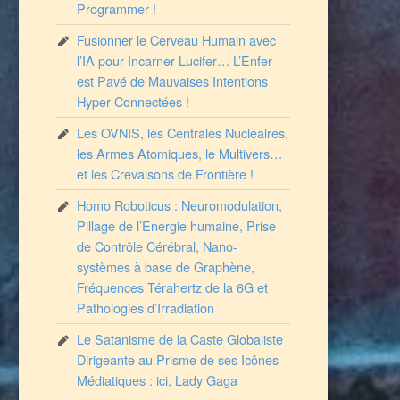
Programmer !
Fusionner le Cerveau Humain avec
l’IA pour Incarner Lucifer… L’Enfer
est Pavé de Mauvaises Intentions
Hyper Connectées !
Les OVNIS, les Centrales Nucléaires,
les Armes Atomiques, le Multivers…
et les Crevaisons de Frontière !
Homo Roboticus : Neuromodulation,
Pillage de l’Energie humaine, Prise
de Contrôle Cérébral, Nano-
systèmes à base de Graphène,
Fréquences Térahertz de la 6G et
Pathologies d’Irradiation
Le Satanisme de la Caste Globaliste
Dirigeante au Prisme de ses Icônes
Médiatiques : ici, Lady Gaga