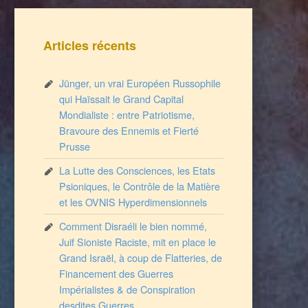
Articles récents
Jünger, un vrai Européen Russophile
qui Haïssait le Grand Capital
Mondialiste : entre Patriotisme,
Bravoure des Ennemis et Fierté
Prusse
La Lutte des Consciences, les Etats
Psioniques, le Contrôle de la Matière
et les OVNIS Hyperdimensionnels
Comment Disraéli le bien nommé,
Juif Sioniste Raciste, mit en place le
Grand Israël, à coup de Flatteries, de
Financement des Guerres
Impérialistes & de Conspiration
desdites Guerres