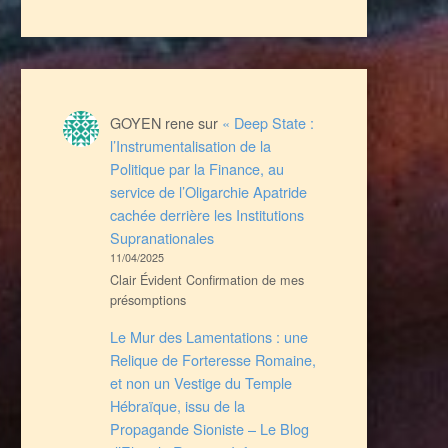
GOYEN rene
sur
« Deep State :
l’Instrumentalisation de la
Politique par la Finance, au
service de l’Oligarchie Apatride
cachée derrière les Institutions
Supranationales
11/04/2025
Clair Évident Confirmation de mes
présomptions
Le Mur des Lamentations : une
Relique de Forteresse Romaine,
et non un Vestige du Temple
Hébraïque, issu de la
Propagande Sioniste – Le Blog