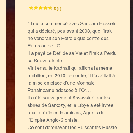
5 (1)
” Tout a commencé avec Saddam Hussein
qui a déclaré, peu avant 2003, que l’Irak
ne vendrait son Pétrole que contre des
Euros ou de l’Or :
il a payé ce Défi de sa Vie et l’Irak a Perdu
sa Souveraineté.
Vint ensuite Kadhafi qui afficha la même
ambition, en 2010 ; en outre, il travaillait à
la mise en place d’une Monnaie
Panafricaine adossée à l’Or…
Il a été sauvagement Assassiné par les
sbires de Sarkozy, et la Libye a été livrée
aux Terroristes Islamistes, Agents de
l’Empire Anglo-Sioniste.
Ce sont dorénavant les Puissantes Russie