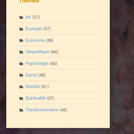
Thèmes
Art
(27)
Ecologie
(37)
Economie
(58)
Géopolitique
(84)
Psychologie
(42)
Santé
(48)
Société
(61)
Spiritualité
(27)
Transhumanisme
(46)