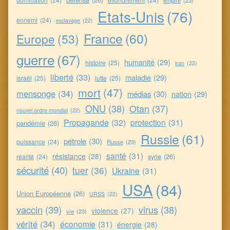
Etats-Unis
(76)
ennemi
(24)
esclavage
(22)
France
(60)
Europe
(53)
guerre
(67)
humanité
(29)
histoire
(25)
iran
(22)
liberté
(33)
maladie
(29)
israël
(25)
lutte
(25)
mort
(47)
mensonge
(34)
médias
(30)
nation
(29)
ONU
(38)
Otan
(37)
nouvel ordre mondial
(22)
Propagande
(32)
protection
(31)
pandémie
(26)
Russie
(61)
pétrole
(30)
puissance
(24)
Russe
(23)
santé
(31)
résistance
(28)
syrie
(26)
réalité
(24)
sécurité
(40)
tuer
(36)
Ukraine
(31)
USA
(84)
Union Européenne
(26)
URSS
(22)
vaccin
(39)
virus
(38)
violence
(27)
vie
(23)
vérité
(34)
économie
(31)
énergie
(28)