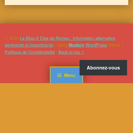
© 2026
Le Blog d' Elsa de Romeu : Information alternative,
pertinente et impertinente
|
Using
WordPress
theme.
|
Modern
Politique de Confidentialité
|
Back to top ↑
Abonnez-vous
Menu