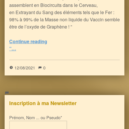
assemblent en Biocircuits dans le Cerveau,
en Extrayant du Sang des éléments tels que le Fer :
98% à 99% de la Masse non liquide du Vaccin semble
être de l’oxyde de Graphène ! ”
Continue reading
“Les Inoculés à coup d’ARNm ont du souci à se faire : le Graphène facilite le Contrôle Neuro-Electronique de votre Cerveau (et de votre Corps)
”…
5
(
1
)
12/08/2021
0
Inscription à ma Newsletter
Prénom, Nom ... ou Pseudo*