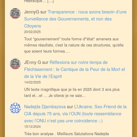
Hébraïque… […]
JennyG
sur
Transparence : nous avons besoin d’une
Surveillance des Gouvernements, et non des
Citoyens
20/02/2025
Tout ''gouvernement'' toute forme d'''état'' amenera aux
mêmes résultats, c'est la nature de ces structures, qu'elle
que soient leurs formes.…
JEnny G
sur
Réflexions sur notre temps de
Fléchissement : le Cantique de la Peur de la Mort et
de la Vie de l’Esprit
14/02/2025
UN texte magnifique que je lis en 2025 dont 3 ans plus
tard et...et ... Je citerai je ne sais…
Nadejda Djambazova
sur
L’Ukraine, Sex-Friend de la
CIA depuis 75 ans, via l’OUN (toute ressemblance
avec l’ONU n’est pas une coincidence ;-)
15/12/2024
Très bon analyse . Meilleurs Salutations Nadejda