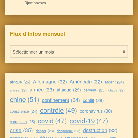
Djambazova
Flux d’Infos mensuel
Flux d’Infos mensuel
Allemagne
(32)
Américain
(32)
afrique
(26)
argent
(24)
armée
(33)
attaque
(29)
cerveau
(25)
armes
(22)
chaos
(22)
chine
(51)
confinement
(34)
conflit
(28)
contrôle
(49)
coronavirus
(30)
conscience
(24)
covid
(47)
covid-19
(47)
corruption
(25)
crise
(35)
destruction
(32)
danger
(23)
dangereux
(23)
défense
(26)
domination
(24)
effondrement
(24)
empire
(23)