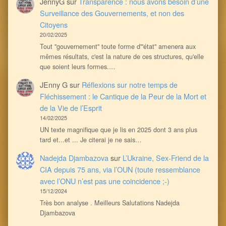
JennyG
sur
Transparence : nous avons besoin d’une
Surveillance des Gouvernements, et non des
Citoyens
20/02/2025
Tout ''gouvernement'' toute forme d'''état'' amenera aux
mêmes résultats, c'est la nature de ces structures, qu'elle
que soient leurs formes.…
JEnny G
sur
Réflexions sur notre temps de
Fléchissement : le Cantique de la Peur de la Mort et
de la Vie de l’Esprit
14/02/2025
UN texte magnifique que je lis en 2025 dont 3 ans plus
tard et...et ... Je citerai je ne sais…
Nadejda Djambazova
sur
L’Ukraine, Sex-Friend de la
CIA depuis 75 ans, via l’OUN (toute ressemblance
avec l’ONU n’est pas une coincidence ;-)
15/12/2024
Très bon analyse . Meilleurs Salutations Nadejda
Djambazova