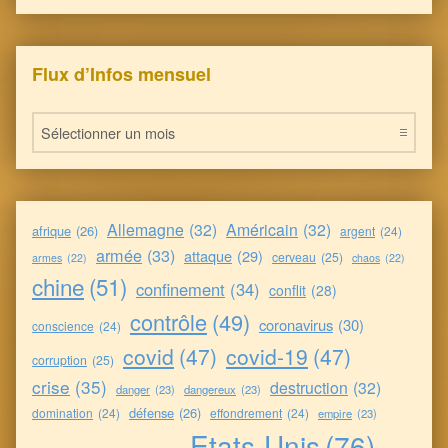
Flux d’Infos mensuel
Flux d’Infos mensuel
Allemagne
(32)
Américain
(32)
afrique
(26)
argent
(24)
armée
(33)
attaque
(29)
cerveau
(25)
armes
(22)
chaos
(22)
chine
(51)
confinement
(34)
conflit
(28)
contrôle
(49)
coronavirus
(30)
conscience
(24)
covid
(47)
covid-19
(47)
corruption
(25)
crise
(35)
destruction
(32)
danger
(23)
dangereux
(23)
défense
(26)
domination
(24)
effondrement
(24)
empire
(23)
Etats-Unis
(76)