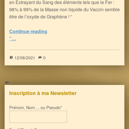
en Extrayant du Sang des éléments tels que le Fer :
98% à 99% de la Masse non liquide du Vaccin semble
être de l’oxyde de Graphène ! ”
Continue reading
“Les Inoculés à coup d’ARNm ont du souci à se faire : le Graphène facilite le Contrôle Neuro-Electronique de votre Cerveau (et de votre Corps)
”…
5
(
1
)
12/08/2021
0
Inscription à ma Newsletter
Prénom, Nom ... ou Pseudo*