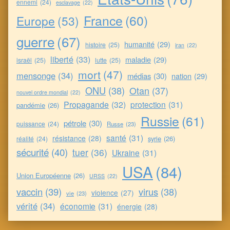
ennemi
(24)
esclavage
(22)
France
(60)
Europe
(53)
guerre
(67)
humanité
(29)
histoire
(25)
iran
(22)
liberté
(33)
maladie
(29)
israël
(25)
lutte
(25)
mort
(47)
mensonge
(34)
médias
(30)
nation
(29)
ONU
(38)
Otan
(37)
nouvel ordre mondial
(22)
Propagande
(32)
protection
(31)
pandémie
(26)
Russie
(61)
pétrole
(30)
puissance
(24)
Russe
(23)
santé
(31)
résistance
(28)
syrie
(26)
réalité
(24)
sécurité
(40)
tuer
(36)
Ukraine
(31)
USA
(84)
Union Européenne
(26)
URSS
(22)
vaccin
(39)
virus
(38)
violence
(27)
vie
(23)
vérité
(34)
économie
(31)
énergie
(28)