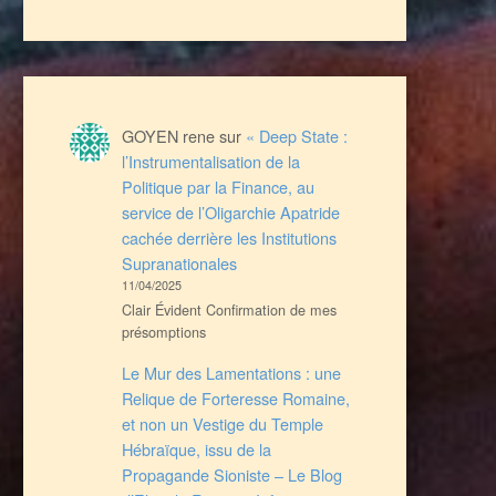
GOYEN rene
sur
« Deep State :
l’Instrumentalisation de la
Politique par la Finance, au
service de l’Oligarchie Apatride
cachée derrière les Institutions
Supranationales
11/04/2025
Clair Évident Confirmation de mes
présomptions
Le Mur des Lamentations : une
Relique de Forteresse Romaine,
et non un Vestige du Temple
Hébraïque, issu de la
Propagande Sioniste – Le Blog