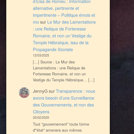
d’Elsa de Romeu : Information
alternative, pertinente et
impertinente – Politique émois et
mo
sur
Le Mur des Lamentations
: une Relique de Forteresse
Romaine, et non un Vestige du
Temple Hébraïque, issu de la
Propagande Sioniste
12/03/2025
[…] Source : Le Mur des
Lamentations : une Relique de
Forteresse Romaine, et non un
Vestige du Temple Hébraïque… […]
JennyG
sur
Transparence : nous
avons besoin d’une Surveillance
des Gouvernements, et non des
Citoyens
20/02/2025
Tout ''gouvernement'' toute forme
d'''état'' amenera aux mêmes