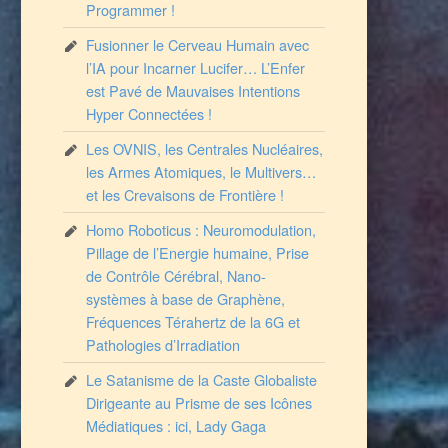
Programmer !
Fusionner le Cerveau Humain avec
l’IA pour Incarner Lucifer… L’Enfer
est Pavé de Mauvaises Intentions
Hyper Connectées !
Les OVNIS, les Centrales Nucléaires,
les Armes Atomiques, le Multivers…
et les Crevaisons de Frontière !
Homo Roboticus : Neuromodulation,
Pillage de l’Energie humaine, Prise
de Contrôle Cérébral, Nano-
systèmes à base de Graphène,
Fréquences Térahertz de la 6G et
Pathologies d’Irradiation
Le Satanisme de la Caste Globaliste
Dirigeante au Prisme de ses Icônes
Médiatiques : ici, Lady Gaga