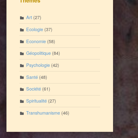
Thèmes
Art
(27)
Ecologie
(37)
Economie
(58)
Géopolitique
(84)
Psychologie
(42)
Santé
(48)
Société
(61)
Spiritualité
(27)
Transhumanisme
(46)