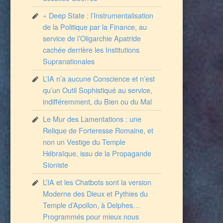
« Deep State : l’Instrumentalisation
de la Politique par la Finance, au
service de l’Oligarchie Apatride
cachée derrière les Institutions
Supranationales
L’IA n’a aucune Conscience et n’est
qu’un Outil Sophistiqué au service,
indifféremment, du Bien ou du Mal
Le Mur des Lamentations : une
Relique de Forteresse Romaine, et
non un Vestige du Temple
Hébraïque, issu de la Propagande
Sioniste
L’IA et les Chatbots sont la version
Moderne des Dieux et Pythies du
Temple d’Apollon, à Delphes…
Programmés pour mieux nous