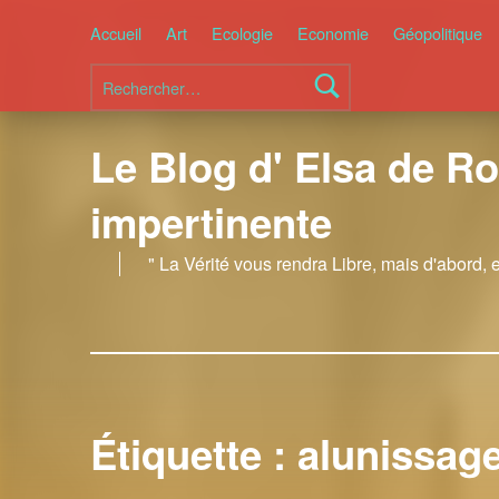
Accueil
Art
Ecologie
Economie
Géopolitique
Rechercher :
Le Blog d' Elsa de Ro
impertinente
" La Vérité vous rendra Libre, mais d'abord, 
Étiquette :
alunissag