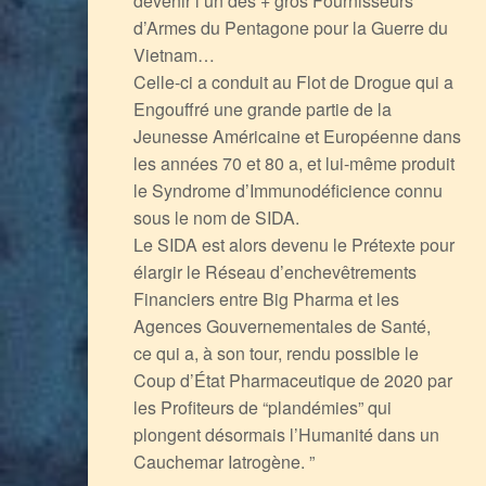
devenir l’un des + gros Fournisseurs
d’Armes du Pentagone pour la Guerre du
Vietnam…
Celle-ci a conduit au Flot de Drogue qui a
Engouffré une grande partie de la
Jeunesse Américaine et Européenne dans
les années 70 et 80 a, et lui-même produit
le Syndrome d’Immunodéficience connu
sous le nom de SIDA.
Le SIDA est alors devenu le Prétexte pour
élargir le Réseau d’enchevêtrements
Financiers entre Big Pharma et les
Agences Gouvernementales de Santé,
ce qui a, à son tour, rendu possible le
Coup d’État Pharmaceutique de 2020 par
les Profiteurs de “plandémies” qui
plongent désormais l’Humanité dans un
Cauchemar Iatrogène. ”