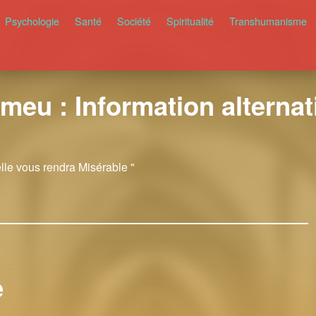
Psychologie
Santé
Société
Spiritualité
Transhumanisme
meu : Information alternati
elle vous rendra Misérable "
e