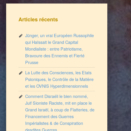
Articles récents
Jünger, un vrai Européen Russophile
qui Haïssait le Grand Capital
Mondialiste : entre Patriotisme,
Bravoure des Ennemis et Fierté
Prusse
La Lutte des Consciences, les Etats
Psioniques, le Contrôle de la Matière
et les OVNIS Hyperdimensionnels
Comment Disraéli le bien nommé,
Juif Sioniste Raciste, mit en place le
Grand Israël, à coup de Flatteries, de
Financement des Guerres
Impérialistes & de Conspiration
desdites Guerres