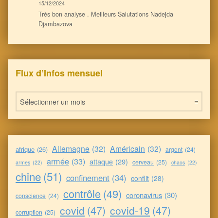
15/12/2024
Très bon analyse . Meilleurs Salutations Nadejda
Djambazova
Flux d’Infos mensuel
Flux d’Infos mensuel
Allemagne
(32)
Américain
(32)
afrique
(26)
argent
(24)
armée
(33)
attaque
(29)
cerveau
(25)
armes
(22)
chaos
(22)
chine
(51)
confinement
(34)
conflit
(28)
contrôle
(49)
coronavirus
(30)
conscience
(24)
covid
(47)
covid-19
(47)
corruption
(25)