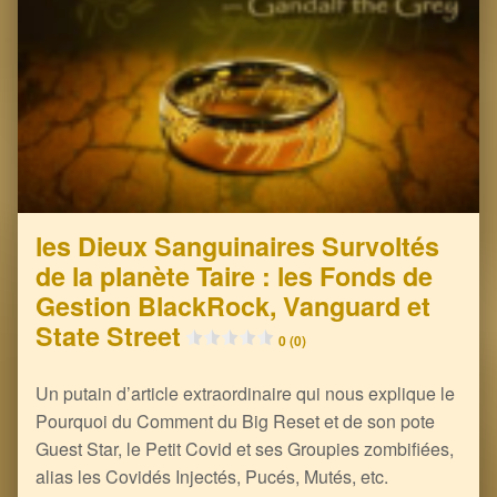
les Dieux Sanguinaires Survoltés
de la planète Taire : les Fonds de
Gestion BlackRock, Vanguard et
State Street
0 (0)
Un putain d’article extraordinaire qui nous explique le
Pourquoi du Comment du Big Reset et de son pote
Guest Star, le Petit Covid et ses Groupies zombifiées,
alias les Covidés Injectés, Pucés, Mutés, etc.