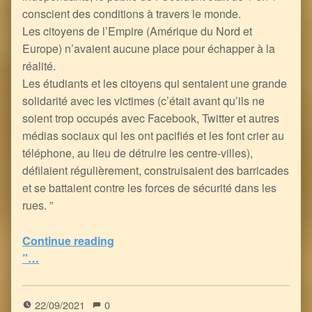
conscient des conditions à travers le monde.
Les citoyens de l’Empire (Amérique du Nord et
Europe) n’avaient aucune place pour échapper à la
réalité.
Les étudiants et les citoyens qui sentaient une grande
solidarité avec les victimes (c’était avant qu’ils ne
soient trop occupés avec Facebook, Twitter et autres
médias sociaux qui les ont pacifiés et les font crier au
téléphone, au lieu de détruire les centre-villes),
défilaient régulièrement, construisaient des barricades
et se battaient contre les forces de sécurité dans les
rues. ”
“le Journaliste d’Investigation : Indépendant, Intrépide, Engagé, Sagace et …Banni !
Continue reading
”…
0
(
0
)
22/09/2021
0