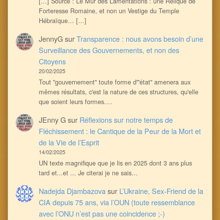
[…] Source : Le Mur des Lamentations : une Relique de
Forteresse Romaine, et non un Vestige du Temple
Hébraïque… […]
JennyG
sur
Transparence : nous avons besoin d’une
Surveillance des Gouvernements, et non des
Citoyens
20/02/2025
Tout ''gouvernement'' toute forme d'''état'' amenera aux
mêmes résultats, c'est la nature de ces structures, qu'elle
que soient leurs formes.…
JEnny G
sur
Réflexions sur notre temps de
Fléchissement : le Cantique de la Peur de la Mort et
de la Vie de l’Esprit
14/02/2025
UN texte magnifique que je lis en 2025 dont 3 ans plus
tard et...et ... Je citerai je ne sais…
Nadejda Djambazova
sur
L’Ukraine, Sex-Friend de la
CIA depuis 75 ans, via l’OUN (toute ressemblance
avec l’ONU n’est pas une coincidence ;-)