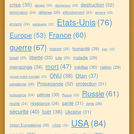
crise
(35)
destruction
(32)
danger
(23)
dangereux
(23)
défense
(26)
domination
(24)
effondrement
(24)
empire
(23)
Etats-Unis
(76)
ennemi
(24)
esclavage
(22)
France
(60)
Europe
(53)
guerre
(67)
humanité
(29)
histoire
(25)
iran
(22)
liberté
(33)
maladie
(29)
israël
(25)
lutte
(25)
mort
(47)
mensonge
(34)
médias
(30)
nation
(29)
ONU
(38)
Otan
(37)
nouvel ordre mondial
(22)
Propagande
(32)
protection
(31)
pandémie
(26)
Russie
(61)
pétrole
(30)
puissance
(24)
Russe
(23)
santé
(31)
résistance
(28)
syrie
(26)
réalité
(24)
sécurité
(40)
tuer
(36)
Ukraine
(31)
USA
(84)
Union Européenne
(26)
URSS
(22)