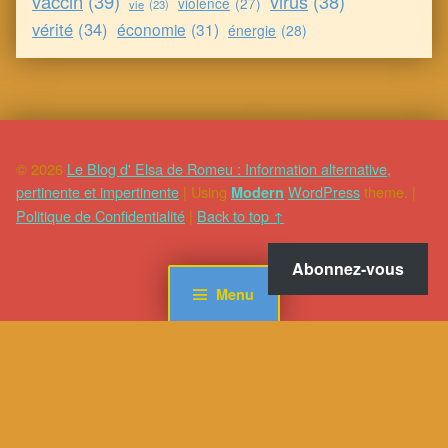
vaccin
(39)
virus
(38)
violence
(27)
vie
(23)
vérité
(34)
économie
(31)
énergie
(28)
© 2026
Le Blog d' Elsa de Romeu : Information alternative,
pertinente et impertinente
|
Using
WordPress
theme.
|
Modern
Politique de Confidentialité
|
Back to top ↑
Abonnez-vous
Menu