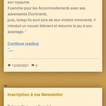
son royaume.
Il penche pour les Accommodements avec ses
adversaires Dominants,
puis, lorsqu’ils sont sûrs de leur victoire imminente, il
introduit un nouvel élément et retourne le jeu à son
avantage. ”
“le Grand Réveil des Peuples Souverains contre le Grand Reset des Multinationales Mondialistes
Continue reading
”…
5
(
1
)
12/03/2021
0
Inscription à ma Newsletter