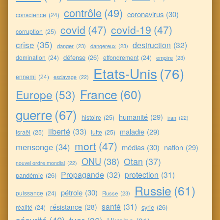
contrôle
(49)
coronavirus
(30)
conscience
(24)
covid
(47)
covid-19
(47)
corruption
(25)
crise
(35)
destruction
(32)
danger
(23)
dangereux
(23)
défense
(26)
domination
(24)
effondrement
(24)
empire
(23)
Etats-Unis
(76)
ennemi
(24)
esclavage
(22)
France
(60)
Europe
(53)
guerre
(67)
humanité
(29)
histoire
(25)
iran
(22)
liberté
(33)
maladie
(29)
israël
(25)
lutte
(25)
mort
(47)
mensonge
(34)
médias
(30)
nation
(29)
ONU
(38)
Otan
(37)
nouvel ordre mondial
(22)
Propagande
(32)
protection
(31)
pandémie
(26)
Russie
(61)
pétrole
(30)
puissance
(24)
Russe
(23)
santé
(31)
résistance
(28)
syrie
(26)
réalité
(24)
sécurité
(40)