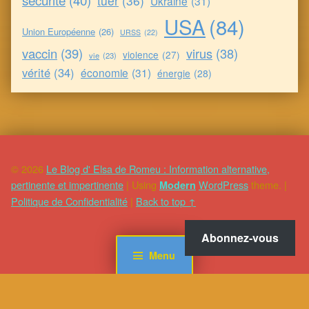
tuer
(36)
Ukraine
(31)
USA
(84)
Union Européenne
(26)
URSS
(22)
vaccin
(39)
virus
(38)
violence
(27)
vie
(23)
vérité
(34)
économie
(31)
énergie
(28)
© 2026
Le Blog d' Elsa de Romeu : Information alternative,
pertinente et impertinente
|
Using
WordPress
theme.
|
Modern
Politique de Confidentialité
|
Back to top ↑
Abonnez-vous
Menu