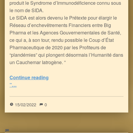
produit le Syndrome d’Immunodéficience connu sous
le nom de SIDA.
Le SIDA est alors devenu le Prétexte pour élargir le
Réseau d’enchevêtrements Financiers entre Big
Pharma et les Agences Gouvernementales de Santé,
ce qui a, à son tour, rendu possible le Coup d’État
Pharmaceutique de 2020 par les Profiteurs de
“plandémies” qui plongent désormais l’Humanité dans
un Cauchemar Iatrogène. ”
Continue reading
“la Guerre du Vietnam, l’Assassinat du dernier grand Président, l’Ogre de la Drogue, son fils le VIH, son petit-fils Pharmaceutique le SIDA, et autres histoires Lunatiques
”…
5
(
1
)
15/02/2022
0