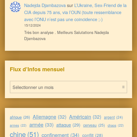
Nadejda Djambazova
sur
L’Ukraine, Sex-Friend de la
CIA depuis 75 ans, via l’OUN (toute ressemblance
avec l’ONU n’est pas une coincidence ;-)
15/12/2024
Très bon analyse . Meilleurs Salutations Nadejda
Djambazova
Flux d’Infos mensuel
Flux d’Infos mensuel
Allemagne
(32)
Américain
(32)
afrique
(26)
argent
(24)
armée
(33)
attaque
(29)
cerveau
(25)
armes
(22)
chaos
(22)
chine
(51)
confinement
(34)
conflit
(28)