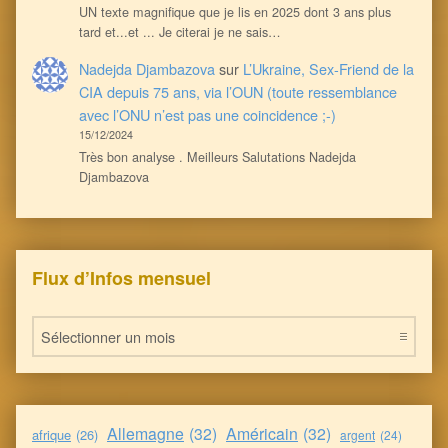
UN texte magnifique que je lis en 2025 dont 3 ans plus
tard et...et ... Je citerai je ne sais…
Nadejda Djambazova
sur
L’Ukraine, Sex-Friend de la
CIA depuis 75 ans, via l’OUN (toute ressemblance
avec l’ONU n’est pas une coincidence ;-)
15/12/2024
Très bon analyse . Meilleurs Salutations Nadejda
Djambazova
Flux d’Infos mensuel
Flux d’Infos mensuel
Allemagne
(32)
Américain
(32)
afrique
(26)
argent
(24)