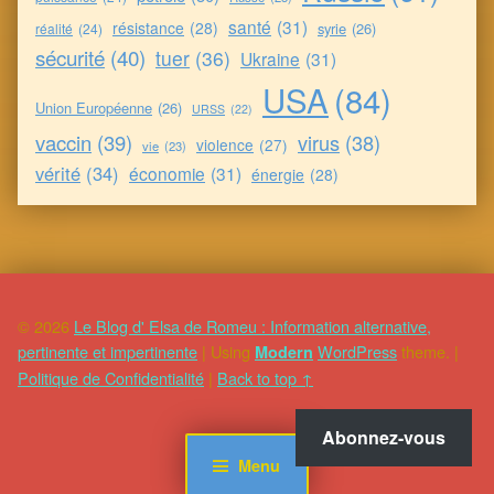
santé
(31)
résistance
(28)
syrie
(26)
réalité
(24)
sécurité
(40)
tuer
(36)
Ukraine
(31)
USA
(84)
Union Européenne
(26)
URSS
(22)
vaccin
(39)
virus
(38)
violence
(27)
vie
(23)
vérité
(34)
économie
(31)
énergie
(28)
© 2026
Le Blog d' Elsa de Romeu : Information alternative,
pertinente et impertinente
|
Using
WordPress
theme.
|
Modern
Politique de Confidentialité
|
Back to top ↑
Abonnez-vous
Menu