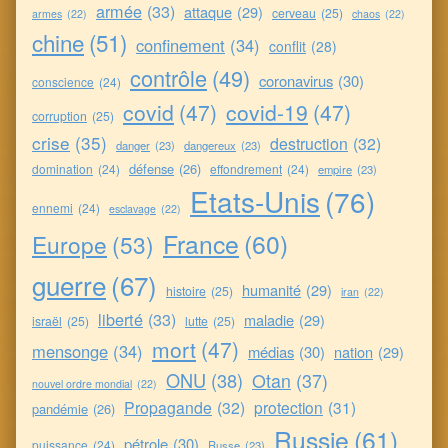
armée
(33)
attaque
(29)
cerveau
(25)
armes
(22)
chaos
(22)
chine
(51)
confinement
(34)
conflit
(28)
contrôle
(49)
coronavirus
(30)
conscience
(24)
covid
(47)
covid-19
(47)
corruption
(25)
crise
(35)
destruction
(32)
danger
(23)
dangereux
(23)
défense
(26)
domination
(24)
effondrement
(24)
empire
(23)
Etats-Unis
(76)
ennemi
(24)
esclavage
(22)
France
(60)
Europe
(53)
guerre
(67)
humanité
(29)
histoire
(25)
iran
(22)
liberté
(33)
maladie
(29)
israël
(25)
lutte
(25)
mort
(47)
mensonge
(34)
médias
(30)
nation
(29)
ONU
(38)
Otan
(37)
nouvel ordre mondial
(22)
Propagande
(32)
protection
(31)
pandémie
(26)
Russie
(61)
pétrole
(30)
puissance
(24)
Russe
(23)