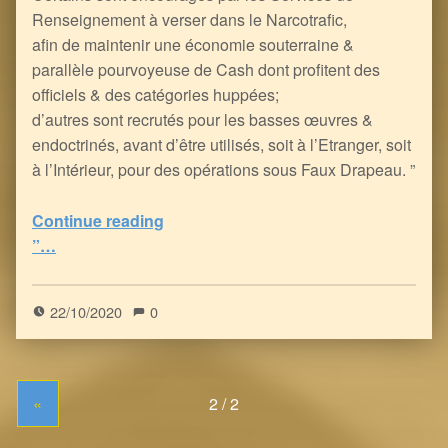
Renseignement à verser dans le Narcotrafic,
afin de maintenir une économie souterraine &
parallèle pourvoyeuse de Cash dont profitent des
officiels & des catégories huppées;
d’autres sont recrutés pour les basses œuvres &
endoctrinés, avant d’être utilisés, soit à l’Etranger, soit
à l’Intérieur, pour des opérations sous Faux Drapeau. ”
“L’Islam, l’Islamisme & le Terrorisme Globaliste
Continue reading
”…
5
(
1
)
22/10/2020
0
«