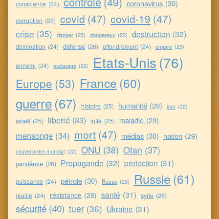
contrôle
(49)
coronavirus
(30)
conscience
(24)
covid
(47)
covid-19
(47)
corruption
(25)
crise
(35)
destruction
(32)
danger
(23)
dangereux
(23)
défense
(26)
domination
(24)
effondrement
(24)
empire
(23)
Etats-Unis
(76)
ennemi
(24)
esclavage
(22)
France
(60)
Europe
(53)
guerre
(67)
humanité
(29)
histoire
(25)
iran
(22)
liberté
(33)
maladie
(29)
israël
(25)
lutte
(25)
mort
(47)
mensonge
(34)
médias
(30)
nation
(29)
ONU
(38)
Otan
(37)
nouvel ordre mondial
(22)
Propagande
(32)
protection
(31)
pandémie
(26)
Russie
(61)
pétrole
(30)
puissance
(24)
Russe
(23)
santé
(31)
résistance
(28)
syrie
(26)
réalité
(24)
sécurité
(40)
tuer
(36)
Ukraine
(31)