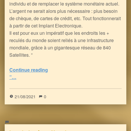
individu et de remplacer le système monétaire actuel.
L’argent ne serait alors plus nécessaire : plus besoin
de chèque, de cartes de crédit, etc. Tout fonctionnerait
à partir de cet Implant Electronique.
Il est pour eux un impératif que les endroits les +
reculés du monde soient reliés à une infrastructure
mondiale, grâce à un gigantesque réseau de 840
Satellites. ”
Continue reading
“Comment le Berger Technopathe compte Exploiter son Cheptel Humanoïde… Gare au Loup Bio-Numérique !
”…
0
(
0
)
21/08/2021
0