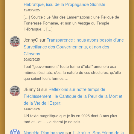
Hébraïque, issu de la Propagande Sioniste
12/03/2025
[…] Source : Le Mur des Lamentations : une Relique de
Forteresse Romaine, et non un Vestige du Temple
Hébraïque… […]
JennyG
sur
Transparence : nous avons besoin d’une
Surveillance des Gouvernements, et non des
Citoyens
20/02/2025
Tout ''gouvernement'' toute forme d'''état'' amenera aux
mêmes résultats, c'est la nature de ces structures, qu'elle
que soient leurs formes.…
JEnny G
sur
Réflexions sur notre temps de
Fléchissement : le Cantique de la Peur de la Mort et
de la Vie de l’Esprit
14/02/2025
UN texte magnifique que je lis en 2025 dont 3 ans plus
tard et...et ... Je citerai je ne sais…
Nadejda Djambazova
sur
L’Ukraine, Sex-Friend de la