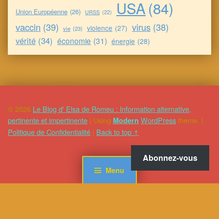
USA
(84)
Union Européenne
(26)
URSS
(22)
vaccin
(39)
virus
(38)
violence
(27)
vie
(23)
vérité
(34)
économie
(31)
énergie
(28)
© 2026
Le Blog d' Elsa de Romeu : Information alternative,
pertinente et impertinente
|
Using
WordPress
theme.
|
Modern
Politique de Confidentialité
|
Back to top ↑
Abonnez-vous
Menu