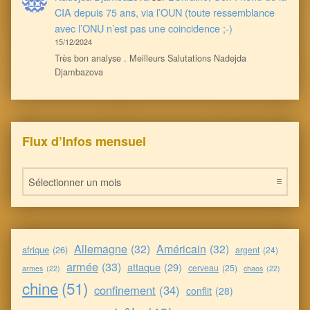
CIA depuis 75 ans, via l’OUN (toute ressemblance
avec l’ONU n’est pas une coincidence ;-)
15/12/2024
Très bon analyse . Meilleurs Salutations Nadejda
Djambazova
Flux d’Infos mensuel
Flux d’Infos mensuel
Allemagne
(32)
Américain
(32)
afrique
(26)
argent
(24)
armée
(33)
attaque
(29)
cerveau
(25)
armes
(22)
chaos
(22)
chine
(51)
confinement
(34)
conflit
(28)