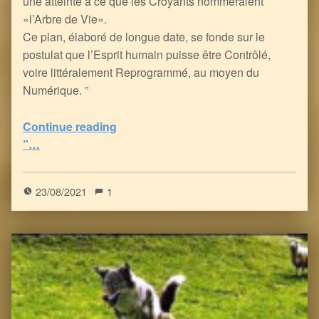
une atteinte à ce que les Croyants nommeraient
«l’Arbre de Vie».
Ce plan, élaboré de longue date, se fonde sur le
postulat que l’Esprit humain puisse être Contrôlé,
voire littéralement Reprogrammé, au moyen du
Numérique. ”
“Némésis – Sur le Chemin de la Grâce
Continue reading
”…
5
(
1
)
23/08/2021
1