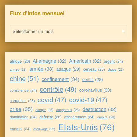
Flux d’Infos mensuel
Flux d’Infos mensuel
Allemagne
(32)
Américain
(32)
afrique
(26)
argent
(24)
armée
(33)
attaque
(29)
cerveau
(25)
armes
(22)
chaos
(22)
chine
(51)
confinement
(34)
conflit
(28)
contrôle
(49)
coronavirus
(30)
conscience
(24)
covid
(47)
covid-19
(47)
corruption
(25)
crise
(35)
destruction
(32)
danger
(23)
dangereux
(23)
défense
(26)
domination
(24)
effondrement
(24)
empire
(23)
Etats-Unis
(76)
ennemi
(24)
esclavage
(22)