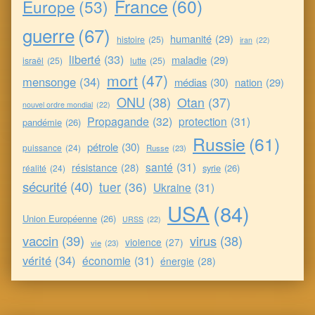
France
(60)
Europe
(53)
guerre
(67)
humanité
(29)
histoire
(25)
iran
(22)
liberté
(33)
maladie
(29)
israël
(25)
lutte
(25)
mort
(47)
mensonge
(34)
médias
(30)
nation
(29)
ONU
(38)
Otan
(37)
nouvel ordre mondial
(22)
Propagande
(32)
protection
(31)
pandémie
(26)
Russie
(61)
pétrole
(30)
puissance
(24)
Russe
(23)
santé
(31)
résistance
(28)
syrie
(26)
réalité
(24)
sécurité
(40)
tuer
(36)
Ukraine
(31)
USA
(84)
Union Européenne
(26)
URSS
(22)
vaccin
(39)
virus
(38)
violence
(27)
vie
(23)
vérité
(34)
économie
(31)
énergie
(28)