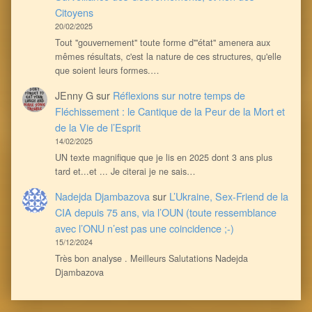
Citoyens
20/02/2025
Tout ''gouvernement'' toute forme d'''état'' amenera aux
mêmes résultats, c'est la nature de ces structures, qu'elle
que soient leurs formes.…
JEnny G
sur
Réflexions sur notre temps de
Fléchissement : le Cantique de la Peur de la Mort et
de la Vie de l’Esprit
14/02/2025
UN texte magnifique que je lis en 2025 dont 3 ans plus
tard et...et ... Je citerai je ne sais…
Nadejda Djambazova
sur
L’Ukraine, Sex-Friend de la
CIA depuis 75 ans, via l’OUN (toute ressemblance
avec l’ONU n’est pas une coincidence ;-)
15/12/2024
Très bon analyse . Meilleurs Salutations Nadejda
Djambazova