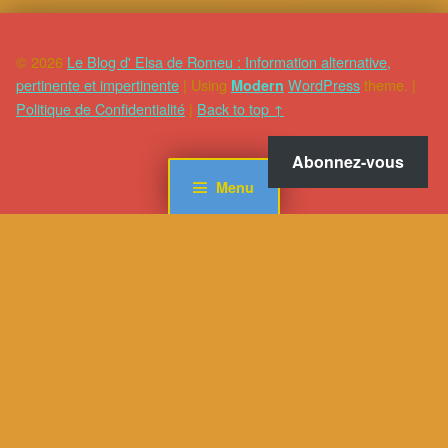
© 2026
Le Blog d' Elsa de Romeu : Information alternative,
pertinente et impertinente
|
Using
WordPress
theme.
|
Modern
Politique de Confidentialité
|
Back to top ↑
Abonnez-vous
Menu