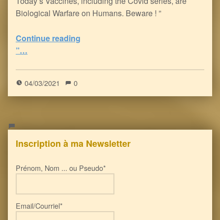
Today’s Vaccines, including the Covid series, are
Biological Warfare on Humans. Beware ! ”
“Dirty Vaccines : Human Allergies and Systemic Disorders on the rise
Continue reading
”…
0
(
0
)
04/03/2021
0
Inscription à ma Newsletter
Prénom, Nom ... ou Pseudo*
Email/Courriel*