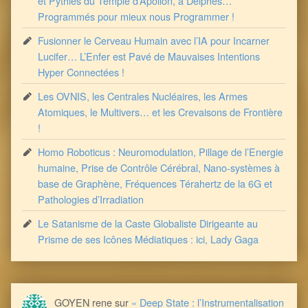
et Pythies du Temple d’Apollon, à Delphes…
Programmés pour mieux nous Programmer !
Fusionner le Cerveau Humain avec l’IA pour Incarner
Lucifer… L’Enfer est Pavé de Mauvaises Intentions
Hyper Connectées !
Les OVNIS, les Centrales Nucléaires, les Armes
Atomiques, le Multivers… et les Crevaisons de Frontière
!
Homo Roboticus : Neuromodulation, Pillage de l’Energie
humaine, Prise de Contrôle Cérébral, Nano-systèmes à
base de Graphène, Fréquences Térahertz de la 6G et
Pathologies d’Irradiation
Le Satanisme de la Caste Globaliste Dirigeante au
Prisme de ses Icônes Médiatiques : ici, Lady Gaga
GOYEN rene
sur
« Deep State : l’Instrumentalisation