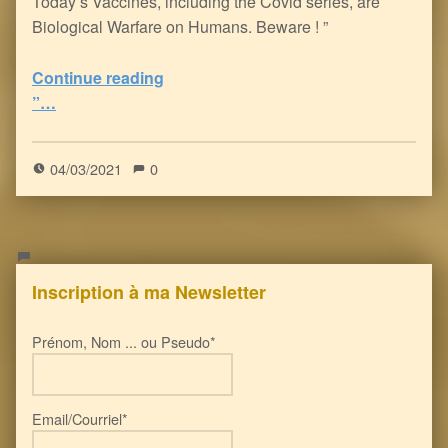
Today’s Vaccines, including the Covid series, are
Biological Warfare on Humans. Beware ! ”
“Dirty Vaccines : Human Allergies and Systemic Disorders on the rise
Continue reading
”…
0
(
0
)
04/03/2021
0
Inscription à ma Newsletter
Prénom, Nom ... ou Pseudo*
Email/Courriel*