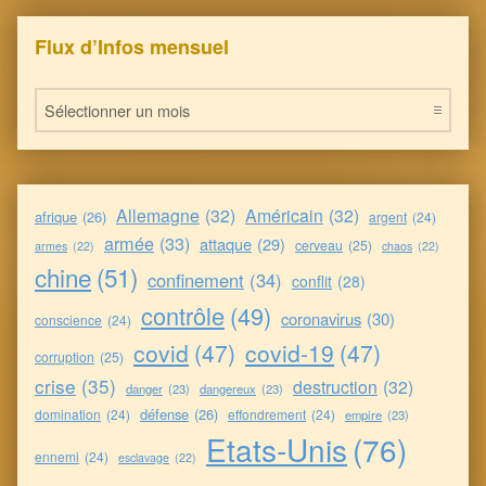
Flux d’Infos mensuel
Flux d’Infos mensuel
Allemagne
(32)
Américain
(32)
afrique
(26)
argent
(24)
armée
(33)
attaque
(29)
cerveau
(25)
armes
(22)
chaos
(22)
chine
(51)
confinement
(34)
conflit
(28)
contrôle
(49)
coronavirus
(30)
conscience
(24)
covid
(47)
covid-19
(47)
corruption
(25)
crise
(35)
destruction
(32)
danger
(23)
dangereux
(23)
défense
(26)
domination
(24)
effondrement
(24)
empire
(23)
Etats-Unis
(76)
ennemi
(24)
esclavage
(22)