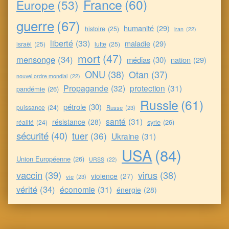
France
(60)
Europe
(53)
guerre
(67)
humanité
(29)
histoire
(25)
iran
(22)
liberté
(33)
maladie
(29)
israël
(25)
lutte
(25)
mort
(47)
mensonge
(34)
médias
(30)
nation
(29)
ONU
(38)
Otan
(37)
nouvel ordre mondial
(22)
Propagande
(32)
protection
(31)
pandémie
(26)
Russie
(61)
pétrole
(30)
puissance
(24)
Russe
(23)
santé
(31)
résistance
(28)
syrie
(26)
réalité
(24)
sécurité
(40)
tuer
(36)
Ukraine
(31)
USA
(84)
Union Européenne
(26)
URSS
(22)
vaccin
(39)
virus
(38)
violence
(27)
vie
(23)
vérité
(34)
économie
(31)
énergie
(28)