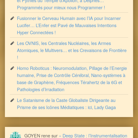
et Pythies du Temple d’Apollon, à Delphes…
Programmés pour mieux nous Programmer !
Fusionner le Cerveau Humain avec l’IA pour Incarner
Lucifer… L’Enfer est Pavé de Mauvaises Intentions
Hyper Connectées !
Les OVNIS, les Centrales Nucléaires, les Armes
Atomiques, le Multivers… et les Crevaisons de Frontière
!
Homo Roboticus : Neuromodulation, Pillage de l’Energie
humaine, Prise de Contrôle Cérébral, Nano-systèmes à
base de Graphène, Fréquences Térahertz de la 6G et
Pathologies d’Irradiation
Le Satanisme de la Caste Globaliste Dirigeante au
Prisme de ses Icônes Médiatiques : ici, Lady Gaga
GOYEN rene
sur
« Deep State : l’Instrumentalisation