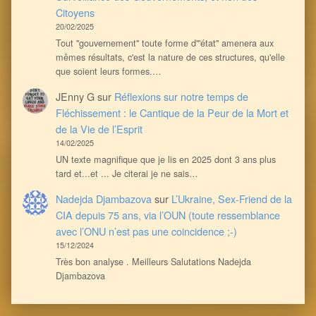
Citoyens
20/02/2025
Tout ''gouvernement'' toute forme d'''état'' amenera aux
mêmes résultats, c'est la nature de ces structures, qu'elle
que soient leurs formes.…
JEnny G
sur
Réflexions sur notre temps de
Fléchissement : le Cantique de la Peur de la Mort et
de la Vie de l’Esprit
14/02/2025
UN texte magnifique que je lis en 2025 dont 3 ans plus
tard et...et ... Je citerai je ne sais…
Nadejda Djambazova
sur
L’Ukraine, Sex-Friend de la
CIA depuis 75 ans, via l’OUN (toute ressemblance
avec l’ONU n’est pas une coincidence ;-)
15/12/2024
Très bon analyse . Meilleurs Salutations Nadejda
Djambazova