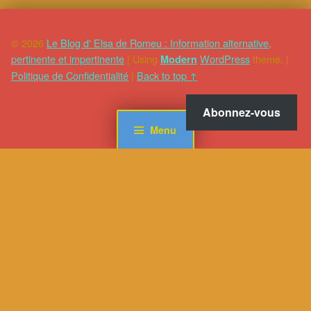
© 2026
Le Blog d' Elsa de Romeu : Information alternative,
pertinente et impertinente
|
Using
WordPress
theme.
|
Modern
Politique de Confidentialité
|
Back to top ↑
Abonnez-vous
Menu