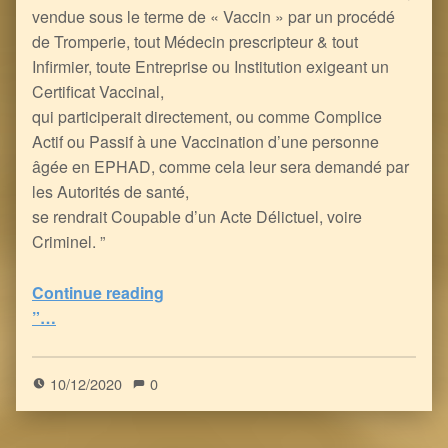
vendue sous le terme de « Vaccin » par un procédé
de Tromperie, tout Médecin prescripteur & tout
Infirmier, toute Entreprise ou Institution exigeant un
Certificat Vaccinal,
qui participerait directement, ou comme Complice
Actif ou Passif à une Vaccination d’une personne
âgée en EPHAD, comme cela leur sera demandé par
les Autorités de santé,
se rendrait Coupable d’un Acte Délictuel, voire
Criminel. ”
Continue reading
“La Campagne Vaccinale à venir constitue un Viol du Code de Nuremberg & une Atteinte à l’Intégrité d’autrui
”…
0
(
0
)
10/12/2020
0