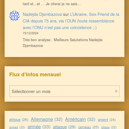
tard et...et ... Je citerai je ne sais…
Nadejda Djambazova
sur
L’Ukraine, Sex-Friend de la
CIA depuis 75 ans, via l’OUN (toute ressemblance
avec l’ONU n’est pas une coincidence ;-)
15/12/2024
Très bon analyse . Meilleurs Salutations Nadejda
Djambazova
Flux d’Infos mensuel
Flux d’Infos mensuel
Allemagne
(32)
Américain
(32)
afrique
(26)
argent
(24)
armée
(33)
attaque
(29)
cerveau
(25)
armes
(22)
chaos
(22)