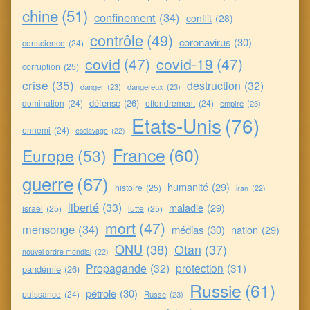
chine
(51)
confinement
(34)
conflit
(28)
contrôle
(49)
coronavirus
(30)
conscience
(24)
covid
(47)
covid-19
(47)
corruption
(25)
crise
(35)
destruction
(32)
danger
(23)
dangereux
(23)
défense
(26)
domination
(24)
effondrement
(24)
empire
(23)
Etats-Unis
(76)
ennemi
(24)
esclavage
(22)
France
(60)
Europe
(53)
guerre
(67)
humanité
(29)
histoire
(25)
iran
(22)
liberté
(33)
maladie
(29)
israël
(25)
lutte
(25)
mort
(47)
mensonge
(34)
médias
(30)
nation
(29)
ONU
(38)
Otan
(37)
nouvel ordre mondial
(22)
Propagande
(32)
protection
(31)
pandémie
(26)
Russie
(61)
pétrole
(30)
puissance
(24)
Russe
(23)