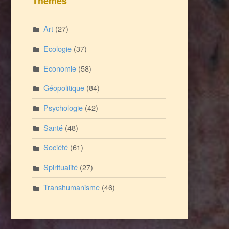
Thèmes
Art
(27)
Ecologie
(37)
Economie
(58)
Géopolitique
(84)
Psychologie
(42)
Santé
(48)
Société
(61)
Spiritualité
(27)
Transhumanisme
(46)