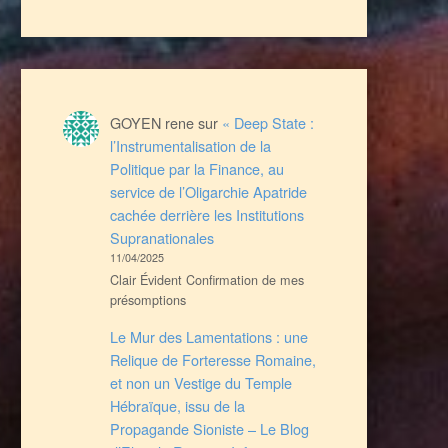
GOYEN rene
sur
« Deep State :
l’Instrumentalisation de la
Politique par la Finance, au
service de l’Oligarchie Apatride
cachée derrière les Institutions
Supranationales
11/04/2025
Clair Évident Confirmation de mes
présomptions
Le Mur des Lamentations : une
Relique de Forteresse Romaine,
et non un Vestige du Temple
Hébraïque, issu de la
Propagande Sioniste – Le Blog