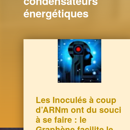
condensateurs
énergétiques
Les Inoculés à coup
d’ARNm ont du souci
à se faire : le
Graphène facilite le