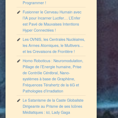
Programmer !
Fusionner le Cerveau Humain avec
l’IA pour Incarner Lucifer… L’Enfer
est Pavé de Mauvaises Intentions
Hyper Connectées !
Les OVNIS, les Centrales Nucléaires,
les Armes Atomiques, le Multivers…
et les Crevaisons de Frontière !
Homo Roboticus : Neuromodulation,
Pillage de l’Energie humaine, Prise
de Contrôle Cérébral, Nano-
systèmes à base de Graphène,
Fréquences Térahertz de la 6G et
Pathologies d’Irradiation
Le Satanisme de la Caste Globaliste
Dirigeante au Prisme de ses Icônes
Médiatiques : ici, Lady Gaga