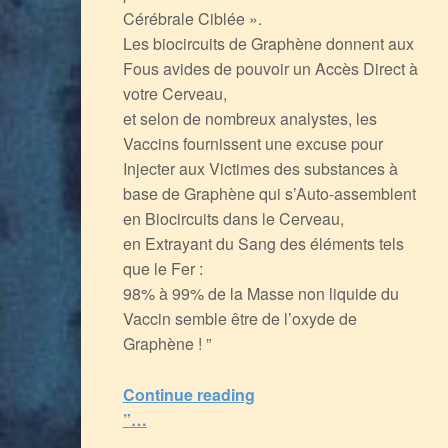
Cérébrale Ciblée ».
Les biocircuits de Graphène donnent aux
Fous avides de pouvoir un Accès Direct à
votre Cerveau,
et selon de nombreux analystes, les
Vaccins fournissent une excuse pour
Injecter aux Victimes des substances à
base de Graphène qui s’Auto-assemblent
en Biocircuits dans le Cerveau,
en Extrayant du Sang des éléments tels
que le Fer :
98% à 99% de la Masse non liquide du
Vaccin semble être de l’oxyde de
Graphène ! ”
Continue reading
“Les Inoculés à coup d’ARNm ont du souci à se faire : le Graphène facilite le Contrôle Neuro-Electronique de votre Cerveau (et de votre Corps)
”…
5
(
1