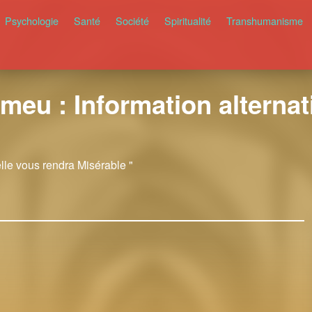
Psychologie
Santé
Société
Spiritualité
Transhumanisme
meu : Information alternati
elle vous rendra Misérable "