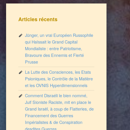
Articles récents
Jünger, un vrai Européen Russophile
qui Haïssait le Grand Capital
Mondialiste : entre Patriotisme,
Bravoure des Ennemis et Fierté
Prusse
La Lutte des Consciences, les Etats
Psioniques, le Contrôle de la Matière
et les OVNIS Hyperdimensionnels
Comment Disraéli le bien nommé,
Juif Sioniste Raciste, mit en place le
Grand Israël, à coup de Flatteries, de
Financement des Guerres
Impérialistes & de Conspiration
desdites Guerres