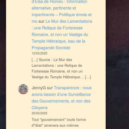
d’Elsa de Romeu : Information
alternative, pertinente et
impertinente – Politique émois et
mo
sur
Le Mur des Lamentations
: une Relique de Forteresse
Romaine, et non un Vestige du
Temple Hébraïque, issu de la
Propagande Sioniste
12/03/2025
[…] Source : Le Mur des
Lamentations : une Relique de
Forteresse Romaine, et non un
Vestige du Temple Hébraïque… […]
JennyG
sur
Transparence : nous
avons besoin d’une Surveillance
des Gouvernements, et non des
Citoyens
20/02/2025
Tout ''gouvernement'' toute forme
d'''état'' amenera aux mêmes