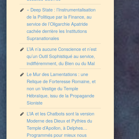
« Deep State : l’Instrumentalisation
de la Politique par la Finance, au
service de l’Oligarchie Apatride
cachée derrière les Institutions
Supranationales
L’IA n’a aucune Conscience et n’est
qu’un Outil Sophistiqué au service,
indifféremment, du Bien ou du Mal
Le Mur des Lamentations : une
Relique de Forteresse Romaine, et
non un Vestige du Temple
Hébraïque, issu de la Propagande
Sioniste
L’IA et les Chatbots sont la version
Moderne des Dieux et Pythies du
Temple d’Apollon, à Delphes…
Programmés pour mieux nous