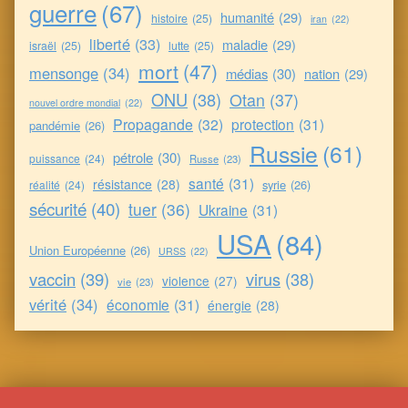
guerre
(67)
humanité
(29)
histoire
(25)
iran
(22)
liberté
(33)
maladie
(29)
israël
(25)
lutte
(25)
mort
(47)
mensonge
(34)
médias
(30)
nation
(29)
ONU
(38)
Otan
(37)
nouvel ordre mondial
(22)
Propagande
(32)
protection
(31)
pandémie
(26)
Russie
(61)
pétrole
(30)
puissance
(24)
Russe
(23)
santé
(31)
résistance
(28)
syrie
(26)
réalité
(24)
sécurité
(40)
tuer
(36)
Ukraine
(31)
USA
(84)
Union Européenne
(26)
URSS
(22)
vaccin
(39)
virus
(38)
violence
(27)
vie
(23)
vérité
(34)
économie
(31)
énergie
(28)