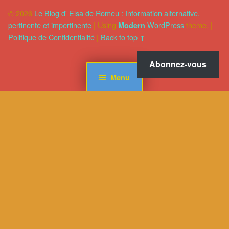
© 2026
Le Blog d' Elsa de Romeu : Information alternative,
pertinente et impertinente
|
Using
WordPress
theme.
|
Modern
Politique de Confidentialité
|
Back to top ↑
Abonnez-vous
Menu