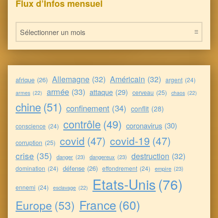
Flux d’Infos mensuel
Flux d’Infos mensuel
Allemagne
(32)
Américain
(32)
afrique
(26)
argent
(24)
armée
(33)
attaque
(29)
cerveau
(25)
armes
(22)
chaos
(22)
chine
(51)
confinement
(34)
conflit
(28)
contrôle
(49)
coronavirus
(30)
conscience
(24)
covid
(47)
covid-19
(47)
corruption
(25)
crise
(35)
destruction
(32)
danger
(23)
dangereux
(23)
défense
(26)
domination
(24)
effondrement
(24)
empire
(23)
Etats-Unis
(76)
ennemi
(24)
esclavage
(22)
France
(60)
Europe
(53)