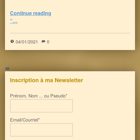
Continue reading
“FDA : le VENIN Vaccinal anti-Covid peut déclencher 22 problèmes de santé graves, voire la mort!
”…
5
(
1
)
04/01/2021
0
Inscription à ma Newsletter
Prénom, Nom ... ou Pseudo*
Email/Courriel*