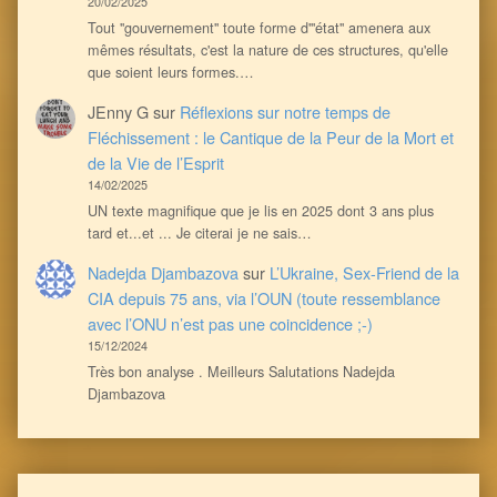
20/02/2025
Tout ''gouvernement'' toute forme d'''état'' amenera aux
mêmes résultats, c'est la nature de ces structures, qu'elle
que soient leurs formes.…
JEnny G
sur
Réflexions sur notre temps de
Fléchissement : le Cantique de la Peur de la Mort et
de la Vie de l’Esprit
14/02/2025
UN texte magnifique que je lis en 2025 dont 3 ans plus
tard et...et ... Je citerai je ne sais…
Nadejda Djambazova
sur
L’Ukraine, Sex-Friend de la
CIA depuis 75 ans, via l’OUN (toute ressemblance
avec l’ONU n’est pas une coincidence ;-)
15/12/2024
Très bon analyse . Meilleurs Salutations Nadejda
Djambazova