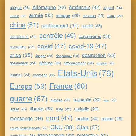
Allemagne
(32)
Américain
(32)
afrique
(26)
argent
(24)
armée
(33)
attaque
(29)
cerveau
(25)
armes
(22)
chaos
(22)
chine
(51)
confinement
(34)
conflit
(28)
contrôle
(49)
coronavirus
(30)
conscience
(24)
covid
(47)
covid-19
(47)
corruption
(25)
crise
(35)
destruction
(32)
danger
(23)
dangereux
(23)
défense
(26)
domination
(24)
effondrement
(24)
empire
(23)
Etats-Unis
(76)
ennemi
(24)
esclavage
(22)
France
(60)
Europe
(53)
guerre
(67)
humanité
(29)
histoire
(25)
iran
(22)
liberté
(33)
maladie
(29)
israël
(25)
lutte
(25)
mort
(47)
mensonge
(34)
médias
(30)
nation
(29)
ONU
(38)
Otan
(37)
nouvel ordre mondial
(22)
Propagande
(32)
protection
(31)
pandémie
(26)