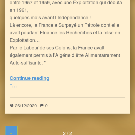
entre 1957 et 1959, avec une Exploitation qui débuta
en 1961,
quelques mois avant l’Indépendance !
Là encore, la France a Surpayé un Pétrole dont elle
avait pourtant Financé les Recherches et la mise en
Exploitation…
Par le Labeur de ses Colons, la France avait
également permis à l’Algérie d’être Alimentairement
Auto-suffisante. ”
“l’Héritage Colonial Français laissé à l’Algérie versus le Présent Algérien
Continue reading
”…
5
(
1
)
26/12/2020
0
«