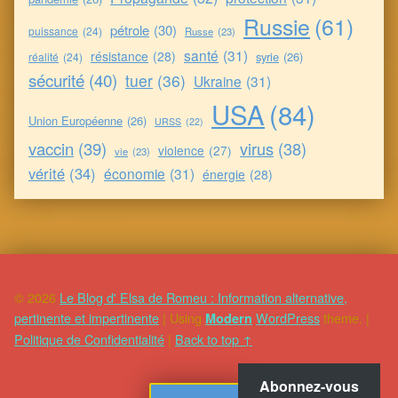
Russie
(61)
pétrole
(30)
puissance
(24)
Russe
(23)
santé
(31)
résistance
(28)
syrie
(26)
réalité
(24)
sécurité
(40)
tuer
(36)
Ukraine
(31)
USA
(84)
Union Européenne
(26)
URSS
(22)
vaccin
(39)
virus
(38)
violence
(27)
vie
(23)
vérité
(34)
économie
(31)
énergie
(28)
© 2026
Le Blog d' Elsa de Romeu : Information alternative,
pertinente et impertinente
|
Using
WordPress
theme.
|
Modern
Politique de Confidentialité
|
Back to top ↑
Abonnez-vous