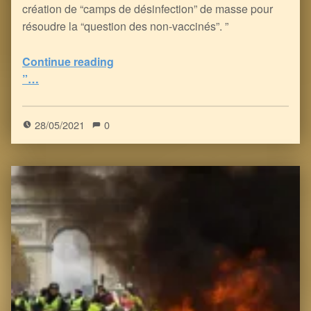
création de “camps de désinfection” de masse pour
résoudre la “question des non-vaccinés”. ”
Continue reading
“le Grand Sarcasme du Despotisme Covidien : Jubilatoire à Lire, un peu moins à Vivre…
”…
5
(
1
)
28/05/2021
0