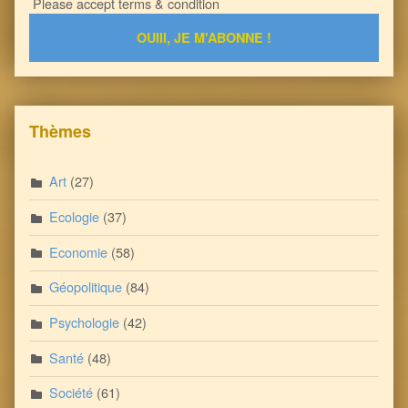
Please accept terms & condition
Thèmes
Art
(27)
Ecologie
(37)
Economie
(58)
Géopolitique
(84)
Psychologie
(42)
Santé
(48)
Société
(61)