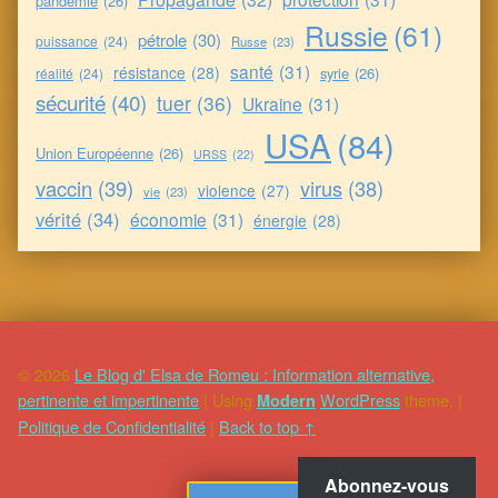
pandémie
(26)
Russie
(61)
pétrole
(30)
puissance
(24)
Russe
(23)
santé
(31)
résistance
(28)
syrie
(26)
réalité
(24)
sécurité
(40)
tuer
(36)
Ukraine
(31)
USA
(84)
Union Européenne
(26)
URSS
(22)
vaccin
(39)
virus
(38)
violence
(27)
vie
(23)
vérité
(34)
économie
(31)
énergie
(28)
© 2026
Le Blog d' Elsa de Romeu : Information alternative,
pertinente et impertinente
|
Using
WordPress
theme.
|
Modern
Politique de Confidentialité
|
Back to top ↑
Abonnez-vous