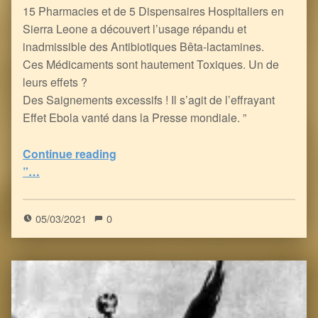
15 Pharmacies et de 5 Dispensaires Hospitaliers en
Sierra Leone a découvert l’usage répandu et
inadmissible des Antibiotiques Bêta-lactamines.
Ces Médicaments sont hautement Toxiques. Un de
leurs effets ?
Des Saignements excessifs ! Il s’agit de l’effrayant
Effet Ebola vanté dans la Presse mondiale. ”
“Virus Ebola : la nouvelle Epidémie de Mensonge et l’Empoisonnement Multifactoriel des Africains
Continue reading
”…
0
(
0
)
05/03/2021
0