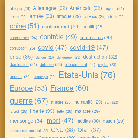
Allemagne
(32)
Américain
(32)
afrique
(26)
argent
(24)
armée
(33)
attaque
(29)
cerveau
(25)
armes
(22)
chaos
(22)
chine
(51)
confinement
(34)
conflit
(28)
contrôle
(49)
coronavirus
(30)
conscience
(24)
covid
(47)
covid-19
(47)
corruption
(25)
crise
(35)
destruction
(32)
danger
(23)
dangereux
(23)
défense
(26)
domination
(24)
effondrement
(24)
empire
(23)
Etats-Unis
(76)
ennemi
(24)
esclavage
(22)
France
(60)
Europe
(53)
guerre
(67)
humanité
(29)
histoire
(25)
iran
(22)
liberté
(33)
maladie
(29)
israël
(25)
lutte
(25)
mort
(47)
mensonge
(34)
médias
(30)
nation
(29)
ONU
(38)
Otan
(37)
nouvel ordre mondial
(22)
Propagande
(32)
protection
(31)