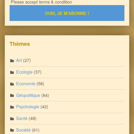
Please accept terms & condition
Thèmes
Art
(27)
Ecologie
(37)
Economie
(58)
Géopolitique
(84)
Psychologie
(42)
Santé
(48)
Société
(61)