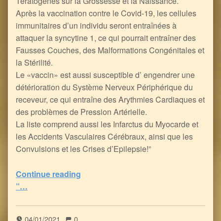
Tératogènes sur la Grossesse et la Naissance.
Après la vaccination contre le Covid-19, les cellules
immunitaires d’un individu seront entraînées à
attaquer la syncytine 1, ce qui pourrait entraîner des
Fausses Couches, des Malformations Congénitales et
la Stérilité.
Le «vaccin» est aussi susceptible d’ engendrer une
détérioration du Système Nerveux Périphérique du
receveur, ce qui entraîne des Arythmies Cardiaques et
des problèmes de Pression Artérielle.
La liste comprend aussi les Infarctus du Myocarde et
les Accidents Vasculaires Cérébraux, ainsi que les
Convulsions et les Crises d’Epilepsie!”
Continue reading
“FDA : le VENIN Vaccinal anti-Covid peut déclencher 22 problèmes de santé graves, voire la mort!
”…
5
(
1
)
04/01/2021
0