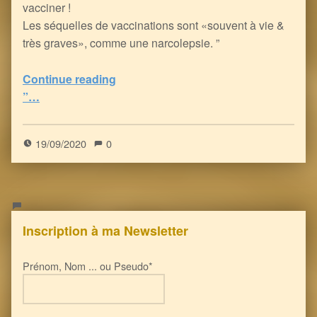
vacciner !
Les séquelles de vaccinations sont «souvent à vie &
très graves», comme une narcolepsie. ”
Continue reading
“Les Laboratoires européens se dédouanent de toute indemnisation des Victimes de leurs Vaccins …
”…
5
(
1
)
19/09/2020
0
Inscription à ma Newsletter
Prénom, Nom ... ou Pseudo*