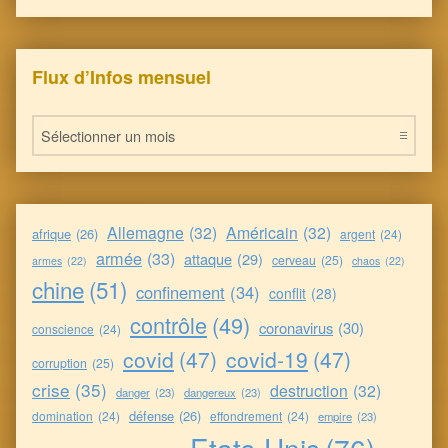
Flux d’Infos mensuel
Flux d’Infos mensuel
Allemagne
(32)
Américain
(32)
afrique
(26)
argent
(24)
armée
(33)
attaque
(29)
cerveau
(25)
armes
(22)
chaos
(22)
chine
(51)
confinement
(34)
conflit
(28)
contrôle
(49)
coronavirus
(30)
conscience
(24)
covid
(47)
covid-19
(47)
corruption
(25)
crise
(35)
destruction
(32)
danger
(23)
dangereux
(23)
défense
(26)
domination
(24)
effondrement
(24)
empire
(23)