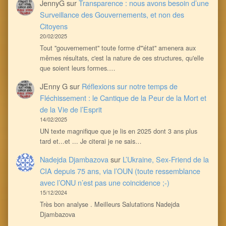
JennyG
sur
Transparence : nous avons besoin d’une
Surveillance des Gouvernements, et non des
Citoyens
20/02/2025
Tout ''gouvernement'' toute forme d'''état'' amenera aux
mêmes résultats, c'est la nature de ces structures, qu'elle
que soient leurs formes.…
JEnny G
sur
Réflexions sur notre temps de
Fléchissement : le Cantique de la Peur de la Mort et
de la Vie de l’Esprit
14/02/2025
UN texte magnifique que je lis en 2025 dont 3 ans plus
tard et...et ... Je citerai je ne sais…
Nadejda Djambazova
sur
L’Ukraine, Sex-Friend de la
CIA depuis 75 ans, via l’OUN (toute ressemblance
avec l’ONU n’est pas une coincidence ;-)
15/12/2024
Très bon analyse . Meilleurs Salutations Nadejda
Djambazova