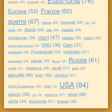
Etats-Unis
(76)
ennemi
(24)
esclavage
(22)
France
(60)
Europe
(53)
guerre
(67)
humanité
(29)
histoire
(25)
iran
(22)
liberté
(33)
maladie
(29)
israël
(25)
lutte
(25)
mort
(47)
mensonge
(34)
médias
(30)
nation
(29)
ONU
(38)
Otan
(37)
nouvel ordre mondial
(22)
Propagande
(32)
protection
(31)
pandémie
(26)
Russie
(61)
pétrole
(30)
puissance
(24)
Russe
(23)
santé
(31)
résistance
(28)
syrie
(26)
réalité
(24)
sécurité
(40)
tuer
(36)
Ukraine
(31)
USA
(84)
Union Européenne
(26)
URSS
(22)
vaccin
(39)
virus
(38)
violence
(27)
vie
(23)
vérité
(34)
économie
(31)
énergie
(28)