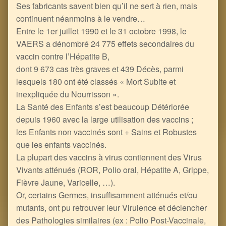
Ses fabricants savent bien qu’il ne sert à rien, mais
continuent néanmoins à le vendre…
Entre le 1er juillet 1990 et le 31 octobre 1998, le
VAERS a dénombré 24 775 effets secondaires du
vaccin contre l’Hépatite B,
dont 9 673 cas très graves et 439 Décès, parmi
lesquels 180 ont été classés « Mort Subite et
inexpliquée du Nourrisson ».
La Santé des Enfants s’est beaucoup Détériorée
depuis 1960 avec la large utilisation des vaccins ;
les Enfants non vaccinés sont + Sains et Robustes
que les enfants vaccinés.
La plupart des vaccins à virus contiennent des Virus
Vivants atténués (ROR, Polio oral, Hépatite A, Grippe,
Fièvre Jaune, Varicelle, …).
Or, certains Germes, insuffisamment atténués et/ou
mutants, ont pu retrouver leur Virulence et déclencher
des Pathologies similaires (ex : Polio Post-Vaccinale,