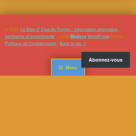
© 2026
Le Blog d' Elsa de Romeu : Information alternative,
pertinente et impertinente
|
Using
WordPress
theme.
|
Modern
Politique de Confidentialité
|
Back to top ↑
Abonnez-vous
Menu