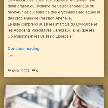
détérioration du Système Nerveux Périphérique du
receveur, ce qui entraîne des Arythmies Cardiaques et
des problèmes de Pression Artérielle.
La liste comprend aussi les Infarctus du Myocarde et
les Accidents Vasculaires Cérébraux, ainsi que les
Convulsions et les Crises d’Epilepsie!”
Continue reading
“FDA : le VENIN Vaccinal anti-Covid peut déclencher 22 problèmes de santé graves, voire la mort!
”…
5
(
1
)
04/01/2021
0