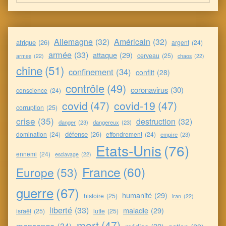
Allemagne
(32)
Américain
(32)
afrique
(26)
argent
(24)
armée
(33)
attaque
(29)
cerveau
(25)
armes
(22)
chaos
(22)
chine
(51)
confinement
(34)
conflit
(28)
contrôle
(49)
coronavirus
(30)
conscience
(24)
covid
(47)
covid-19
(47)
corruption
(25)
crise
(35)
destruction
(32)
danger
(23)
dangereux
(23)
défense
(26)
domination
(24)
effondrement
(24)
empire
(23)
Etats-Unis
(76)
ennemi
(24)
esclavage
(22)
France
(60)
Europe
(53)
guerre
(67)
humanité
(29)
histoire
(25)
iran
(22)
liberté
(33)
maladie
(29)
israël
(25)
lutte
(25)
mort
(47)