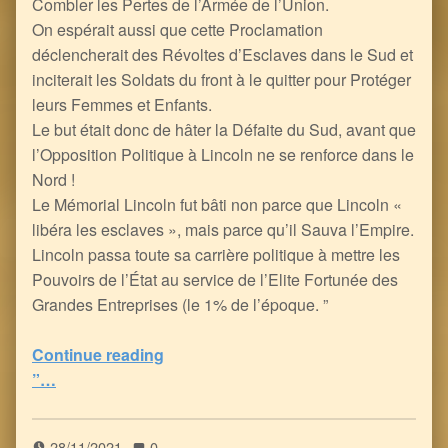
Combler les Pertes de l’Armée de l’Union.
On espérait aussi que cette Proclamation
déclencherait des Révoltes d’Esclaves dans le Sud et
inciterait les Soldats du front à le quitter pour Protéger
leurs Femmes et Enfants.
Le but était donc de hâter la Défaite du Sud, avant que
l’Opposition Politique à Lincoln ne se renforce dans le
Nord !
Le Mémorial Lincoln fut bâti non parce que Lincoln «
libéra les esclaves », mais parce qu’il Sauva l’Empire.
Lincoln passa toute sa carrière politique à mettre les
Pouvoirs de l’État au service de l’Elite Fortunée des
Grandes Entreprises (le 1% de l’époque. ”
“Abraham Lincoln, Chien de Garde du I%, tout sauf un Anti-Esclavagiste
Continue reading
”…
5
(
1
)
28/11/2021
0