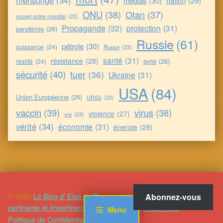
mensonge
(34)
médias
(30)
nation
(29)
ONU
(38)
Otan
(37)
nouvel ordre mondial
(22)
Propagande
(32)
protection
(31)
pandémie
(26)
Russie
(61)
pétrole
(30)
puissance
(24)
Russe
(23)
santé
(31)
résistance
(28)
syrie
(26)
réalité
(24)
sécurité
(40)
tuer
(36)
Ukraine
(31)
USA
(84)
Union Européenne
(26)
URSS
(22)
vaccin
(39)
virus
(38)
violence
(27)
vie
(23)
vérité
(34)
économie
(31)
énergie
(28)
© 2026
Le Blog d' Elsa de Romeu : Information alternative,
Abonnez-vous
pertinente et impertinente
|
Using
WordPress
theme.
|
Modern
Menu
Politique de Confidentialité
|
Back to top ↑