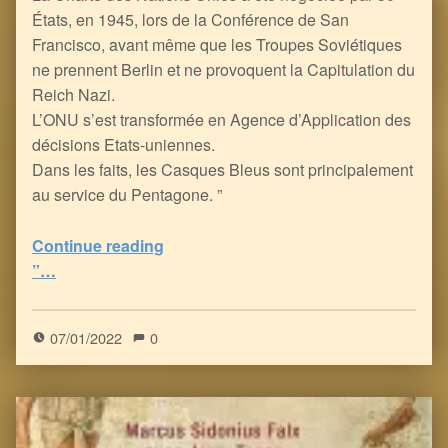
États, en 1945, lors de la Conférence de San
Francisco, avant même que les Troupes Soviétiques
ne prennent Berlin et ne provoquent la Capitulation du
Reich Nazi.
L’ONU s’est transformée en Agence d’Application des
décisions Etats-uniennes.
Dans les faits, les Casques Bleus sont principalement
au service du Pentagone. ”
Continue reading
“Quand la Russie rappelle que l’UE et l’OTAN sont des Golems made in US, édifiés sur les ruines de WWII
”…
5
(
1
)
07/01/2022
0