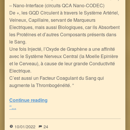
– Nano-Interface (circuits QCA Nano-CODEC)
De +, les GQD Circulent à travers le Système Artériel,
Veineux, Capillaire, servant de Marqueurs
Electriques, mais aussi Biologiques, car ils Absorbent
les Protéines et d’autres Composants présents dans
le Sang.
Une fois Injecté, l’Oxyde de Graphène a une affinité
avec le Système Nerveux Central (la Moelle Epinière
et le Cerveau), à cause de leur grande Conductivité
Electrique.
C’est aussi un Facteur Coagulant du Sang qui
augmente la Thrombogénéité. ”
Continue reading
“Penser le Mal afin de Mieux Combattre pour le Bien : au fondement de l’Hérésie du Covidisme et de la Vaccinologie, le Transhumanisme
”…
5
(
1
)
10/01/2022
24