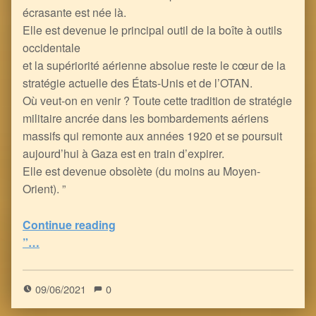
écrasante est née là.
Elle est devenue le principal outil de la boîte à outils
occidentale
et la supériorité aérienne absolue reste le cœur de la
stratégie actuelle des États-Unis et de l’OTAN.
Où veut-on en venir ? Toute cette tradition de stratégie
militaire ancrée dans les bombardements aériens
massifs qui remonte aux années 1920 et se poursuit
aujourd’hui à Gaza est en train d’expirer.
Elle est devenue obsolète (du moins au Moyen-
Orient). ”
Continue reading
“Les Souterrains Insurrectionnels, l’Eternel Bouclier contre la Mort venue du Ciel – à Gaza comme durant WWI
”…
5
(
1
)
09/06/2021
0