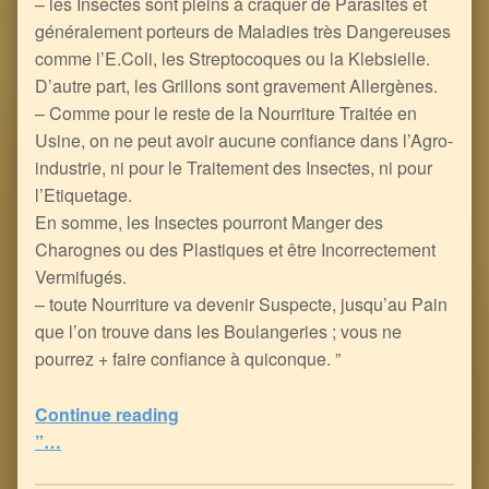
– les Insectes sont pleins à craquer de Parasites et
généralement porteurs de Maladies très Dangereuses
comme l’E.Coli, les Streptocoques ou la Klebsielle.
D’autre part, les Grillons sont gravement Allergènes.
– Comme pour le reste de la Nourriture Traitée en
Usine, on ne peut avoir aucune confiance dans l’Agro-
industrie, ni pour le Traitement des Insectes, ni pour
l’Etiquetage.
En somme, les Insectes pourront Manger des
Charognes ou des Plastiques et être Incorrectement
Vermifugés.
– toute Nourriture va devenir Suspecte, jusqu’au Pain
que l’on trouve dans les Boulangeries ; vous ne
pourrez + faire confiance à quiconque. ”
Continue reading
“Empoisonnement Alimentaire par Farine de Grillon au Menu du XXIème siècle : cela s’appelle le Progrès Régressiste !
”…
5
(
2
)