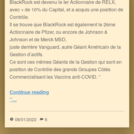
BlackRock est devenu le Ier Actionnaire de RELX,
avec + de 10% du Capital, et a acquis une position de
Contrôle.
Il se trouve que BlackRock est également le 2ème
Actionnaire de Pfizer, ou encore de Johnson &
Johnson et de Merck MSD,
juste derrière Vanguard, autre Géant Américain de la
Gestion d’actifs.
Ce sont ces mêmes Géants de la Gestion qui sont en
position de Contrôle des grands Groupes Côtés
Commercialisant les Vaccins anti-COVID. ”
Continue reading
“les Dieux Sanguinaires Survoltés de la planète Taire : les Fonds de Gestion BlackRock, Vanguard et State Street
”…
0
(
0
)
08/01/2022
6