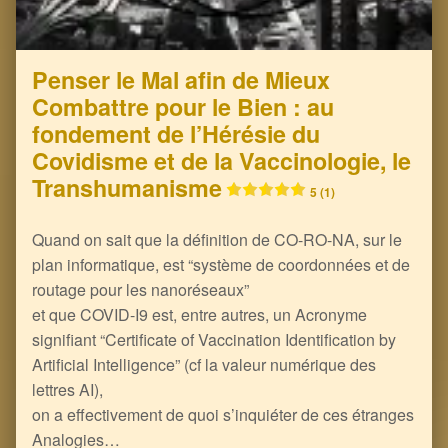
Penser le Mal afin de Mieux
Combattre pour le Bien : au
fondement de l’Hérésie du
Covidisme et de la Vaccinologie, le
Transhumanisme
5 (1)
Quand on sait que la définition de CO-RO-NA, sur le
plan informatique, est “système de coordonnées et de
routage pour les nanoréseaux”
et que COVID-I9 est, entre autres, un Acronyme
signifiant “Certificate of Vaccination Identification by
Artificial Intelligence”​ (cf la valeur numérique des
lettres AI),
on a effectivement de quoi s’inquiéter de ces étranges
Analogies…