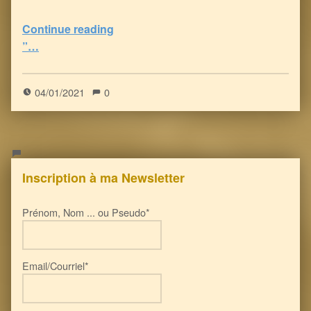
Continue reading
“FDA : le VENIN Vaccinal anti-Covid peut déclencher 22 problèmes de santé graves, voire la mort!
”…
5
(
1
)
04/01/2021
0
Inscription à ma Newsletter
Prénom, Nom ... ou Pseudo*
Email/Courriel*