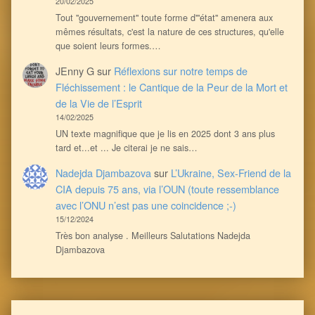
20/02/2025
Tout ''gouvernement'' toute forme d'''état'' amenera aux
mêmes résultats, c'est la nature de ces structures, qu'elle
que soient leurs formes.…
JEnny G
sur
Réflexions sur notre temps de
Fléchissement : le Cantique de la Peur de la Mort et
de la Vie de l’Esprit
14/02/2025
UN texte magnifique que je lis en 2025 dont 3 ans plus
tard et...et ... Je citerai je ne sais…
Nadejda Djambazova
sur
L’Ukraine, Sex-Friend de la
CIA depuis 75 ans, via l’OUN (toute ressemblance
avec l’ONU n’est pas une coincidence ;-)
15/12/2024
Très bon analyse . Meilleurs Salutations Nadejda
Djambazova