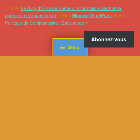
© 2026
Le Blog d' Elsa de Romeu : Information alternative,
pertinente et impertinente
|
Using
WordPress
theme.
|
Modern
Politique de Confidentialité
|
Back to top ↑
Abonnez-vous
Menu