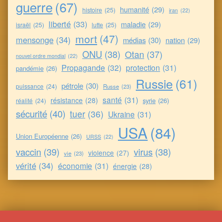
guerre
(67)
humanité
(29)
histoire
(25)
iran
(22)
liberté
(33)
maladie
(29)
israël
(25)
lutte
(25)
mort
(47)
mensonge
(34)
médias
(30)
nation
(29)
ONU
(38)
Otan
(37)
nouvel ordre mondial
(22)
Propagande
(32)
protection
(31)
pandémie
(26)
Russie
(61)
pétrole
(30)
puissance
(24)
Russe
(23)
santé
(31)
résistance
(28)
syrie
(26)
réalité
(24)
sécurité
(40)
tuer
(36)
Ukraine
(31)
USA
(84)
Union Européenne
(26)
URSS
(22)
vaccin
(39)
virus
(38)
violence
(27)
vie
(23)
vérité
(34)
économie
(31)
énergie
(28)