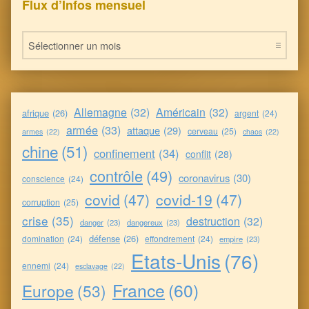
Flux d’Infos mensuel
Flux d’Infos mensuel
Allemagne
(32)
Américain
(32)
afrique
(26)
argent
(24)
armée
(33)
attaque
(29)
cerveau
(25)
armes
(22)
chaos
(22)
chine
(51)
confinement
(34)
conflit
(28)
contrôle
(49)
coronavirus
(30)
conscience
(24)
covid
(47)
covid-19
(47)
corruption
(25)
crise
(35)
destruction
(32)
danger
(23)
dangereux
(23)
défense
(26)
domination
(24)
effondrement
(24)
empire
(23)
Etats-Unis
(76)
ennemi
(24)
esclavage
(22)
France
(60)
Europe
(53)