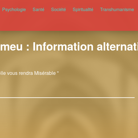
Psychologie
Santé
Société
Spiritualité
Transhumanisme
meu : Information alternati
elle vous rendra Misérable "