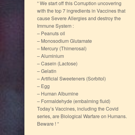
” We start off this Corruption uncovering
with the top 7 ingredients in Vaccines that
cause Severe Allergies and destroy the
Immune System :
– Peanuts oil
– Monosodium Glutamate
– Mercury (Thimerosal)
– Aluminium
– Casein (Lactose)
– Gelatin
– Artificial Sweeteners (Sorbitol)
– Egg
– Human Albumine
– Formaldehyde (embalming fluid)
Today’s Vaccines, including the Covid
series, are Biological Warfare on Humans.
Beware ! ”