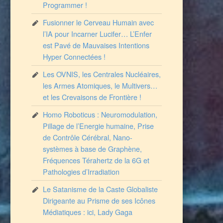
Programmer !
Fusionner le Cerveau Humain avec
l’IA pour Incarner Lucifer… L’Enfer
est Pavé de Mauvaises Intentions
Hyper Connectées !
Les OVNIS, les Centrales Nucléaires,
les Armes Atomiques, le Multivers…
et les Crevaisons de Frontière !
Homo Roboticus : Neuromodulation,
Pillage de l’Energie humaine, Prise
de Contrôle Cérébral, Nano-
systèmes à base de Graphène,
Fréquences Térahertz de la 6G et
Pathologies d’Irradiation
Le Satanisme de la Caste Globaliste
Dirigeante au Prisme de ses Icônes
Médiatiques : ici, Lady Gaga