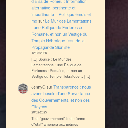
d’Elsa de Romeu : Information
alternative, pertinente et
impertinente – Politique émois et
mo
sur
Le Mur des Lamentations
: une Relique de Forteresse
Romaine, et non un Vestige du
Temple Hébraïque, issu de la
Propagande Sioniste
12/03/2025
[…] Source : Le Mur des
Lamentations : une Relique de
Forteresse Romaine, et non un
Vestige du Temple Hébraïque… […]
JennyG
sur
Transparence : nous
avons besoin d’une Surveillance
des Gouvernements, et non des
Citoyens
20/02/2025
Tout ''gouvernement'' toute forme
d'''état'' amenera aux mêmes