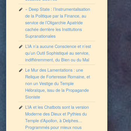
« Deep State : l’Instrumentalisation
de la Politique par la Finance, au
service de l’Oligarchie Apatride
cachée derrière les Institutions
Supranationales
L’IA n’a aucune Conscience et n’est
qu’un Outil Sophistiqué au service,
indifféremment, du Bien ou du Mal
Le Mur des Lamentations : une
Relique de Forteresse Romaine, et
non un Vestige du Temple
Hébraïque, issu de la Propagande
Sioniste
L’IA et les Chatbots sont la version
Moderne des Dieux et Pythies du
Temple d’Apollon, à Delphes…
Programmés pour mieux nous