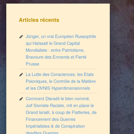
Articles récents
Jünger, un vrai Européen Russophile
qui Haïssait le Grand Capital
Mondialiste : entre Patriotisme,
Bravoure des Ennemis et Fierté
Prusse
La Lutte des Consciences, les Etats
Psioniques, le Contrôle de la Matière
et les OVNIS Hyperdimensionnels
Comment Disraéli le bien nommé,
Juif Sioniste Raciste, mit en place le
Grand Israël, à coup de Flatteries, de
Financement des Guerres
Impérialistes & de Conspiration
desdites Guerres