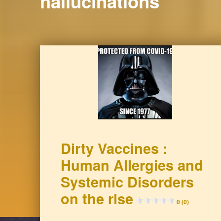
hallucinations
Dirty Vaccines :
Human Allergies and
Systemic Disorders
on the rise
0 (0)