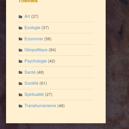
Thèmes
Art
(27)
Ecologie
(37)
Economie
(58)
Géopolitique
(84)
Psychologie
(42)
Santé
(48)
Société
(61)
Spiritualité
(27)
Transhumanisme
(46)