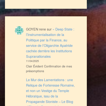
GOYEN rene
sur
« Deep State :
l’Instrumentalisation de la
Politique par la Finance, au
service de l’Oligarchie Apatride
cachée derrière les Institutions
Supranationales
11/04/2025
Clair Évident Confirmation de mes
présomptions
Le Mur des Lamentations : une
Relique de Forteresse Romaine,
et non un Vestige du Temple
Hébraïque, issu de la
Propagande Sioniste – Le Blog