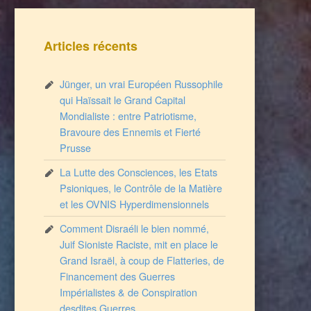
Articles récents
Jünger, un vrai Européen Russophile
qui Haïssait le Grand Capital
Mondialiste : entre Patriotisme,
Bravoure des Ennemis et Fierté
Prusse
La Lutte des Consciences, les Etats
Psioniques, le Contrôle de la Matière
et les OVNIS Hyperdimensionnels
Comment Disraéli le bien nommé,
Juif Sioniste Raciste, mit en place le
Grand Israël, à coup de Flatteries, de
Financement des Guerres
Impérialistes & de Conspiration
desdites Guerres