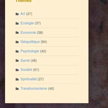
Thèmes
Art
(27)
Ecologie
(37)
Economie
(58)
Géopolitique
(84)
Psychologie
(42)
Santé
(48)
Société
(61)
Spiritualité
(27)
Transhumanisme
(46)