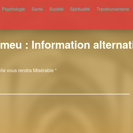
Psychologie
Santé
Société
Spiritualité
Transhumanisme
meu : Information alternati
elle vous rendra Misérable "