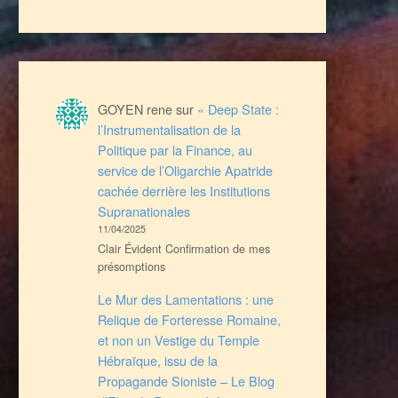
GOYEN rene
sur
« Deep State :
l’Instrumentalisation de la
Politique par la Finance, au
service de l’Oligarchie Apatride
cachée derrière les Institutions
Supranationales
11/04/2025
Clair Évident Confirmation de mes
présomptions
Le Mur des Lamentations : une
Relique de Forteresse Romaine,
et non un Vestige du Temple
Hébraïque, issu de la
Propagande Sioniste – Le Blog