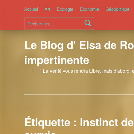
Accueil
Art
Ecologie
Economie
Géopolitique
Rechercher :
Le Blog d' Elsa de Ro
impertinente
" La Vérité vous rendra Libre, mais d'abord, 
Étiquette :
instinct de