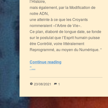
l’Histoire,
mais également, par la Modification de
notre ADN,
une atteinte à ce que les Croyants
nommeraient «l’Arbre de Vie».
Ce plan, élaboré de longue date, se fonde
sur le postulat que l’Esprit humain puisse
être Contrôlé, voire littéralement
Reprogrammé, au moyen du Numérique. ”
“Némésis – Sur le Chemin de la Grâce
Continue reading
”…
5
(
1
)
23/08/2021
1