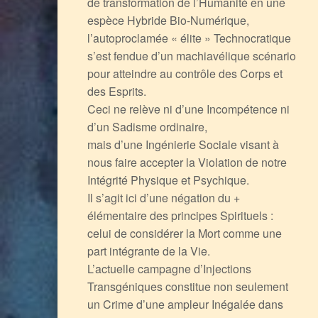
de transformation de l’Humanité en une
espèce Hybride Bio-Numérique,
l’autoproclamée « élite » Technocratique
s’est fendue d’un machiavélique scénario
pour atteindre au contrôle des Corps et
des Esprits.
Ceci ne relève ni d’une Incompétence ni
d’un Sadisme ordinaire,
mais d’une Ingénierie Sociale visant à
nous faire accepter la Violation de notre
Intégrité Physique et Psychique.
Il s’agit ici d’une négation du +
élémentaire des principes Spirituels :
celui de considérer la Mort comme une
part intégrante de la Vie.
L’actuelle campagne d’Injections
Transgéniques constitue non seulement
un Crime d’une ampleur Inégalée dans