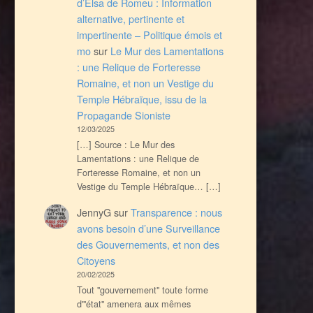
d’Elsa de Romeu : Information
alternative, pertinente et
impertinente – Politique émois et
mo
sur
Le Mur des Lamentations
: une Relique de Forteresse
Romaine, et non un Vestige du
Temple Hébraïque, issu de la
Propagande Sioniste
12/03/2025
[…] Source : Le Mur des
Lamentations : une Relique de
Forteresse Romaine, et non un
Vestige du Temple Hébraïque… […]
JennyG
sur
Transparence : nous
avons besoin d’une Surveillance
des Gouvernements, et non des
Citoyens
20/02/2025
Tout ''gouvernement'' toute forme
d'''état'' amenera aux mêmes