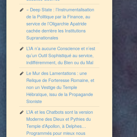
« Deep State : l’Instrumentalisation
de la Politique par la Finance, au
service de l’Oligarchie Apatride
cachée derrière les Institutions
Supranationales
L’IA n’a aucune Conscience et n’est
qu’un Outil Sophistiqué au service,
indifféremment, du Bien ou du Mal
Le Mur des Lamentations : une
Relique de Forteresse Romaine, et
non un Vestige du Temple
Hébraïque, issu de la Propagande
Sioniste
L’IA et les Chatbots sont la version
Moderne des Dieux et Pythies du
Temple d’Apollon, à Delphes…
Programmés pour mieux nous