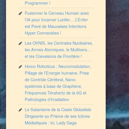
Programmer !
Fusionner le Cerveau Humain avec
l’IA pour Incarner Lucifer… L’Enfer
est Pavé de Mauvaises Intentions
Hyper Connectées !
Les OVNIS, les Centrales Nucléaires,
les Armes Atomiques, le Multivers…
et les Crevaisons de Frontière !
Homo Roboticus : Neuromodulation,
Pillage de l’Energie humaine, Prise
de Contrôle Cérébral, Nano-
systèmes à base de Graphène,
Fréquences Térahertz de la 6G et
Pathologies d’Irradiation
Le Satanisme de la Caste Globaliste
Dirigeante au Prisme de ses Icônes
Médiatiques : ici, Lady Gaga