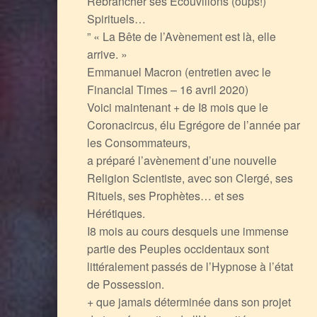
Rebrancher ses Ecouvillons (oups!)
Spirituels…
” « La Bête de l’Avènement est là, elle
arrive. »
Emmanuel Macron (entretien avec le
Financial Times – 16 avril 2020)
Voici maintenant + de I8 mois que le
Coronacircus, élu Egrégore de l’année par
les Consommateurs,
a préparé l’avènement d’une nouvelle
Religion Scientiste, avec son Clergé, ses
Rituels, ses Prophètes… et ses
Hérétiques.
I8 mois au cours desquels une immense
partie des Peuples occidentaux sont
littéralement passés de l’Hypnose à l’état
de Possession.
+ que jamais déterminée dans son projet