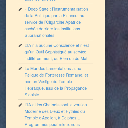
« Deep State : l’Instrumentalisation
de la Politique par la Finance, au
service de l’Oligarchie Apatride
cachée derrière les Institutions
Supranationales
L’IA n’a aucune Conscience et n’est
qu’un Outil Sophistiqué au service,
indifféremment, du Bien ou du Mal
Le Mur des Lamentations : une
Relique de Forteresse Romaine, et
non un Vestige du Temple
Hébraïque, issu de la Propagande
Sioniste
L’IA et les Chatbots sont la version
Moderne des Dieux et Pythies du
Temple d’Apollon, à Delphes…
Programmés pour mieux nous