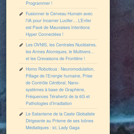
Programmer !
Fusionner le Cerveau Humain avec
l’IA pour Incarner Lucifer… L’Enfer
est Pavé de Mauvaises Intentions
Hyper Connectées !
Les OVNIS, les Centrales Nucléaires,
les Armes Atomiques, le Multivers…
et les Crevaisons de Frontière !
Homo Roboticus : Neuromodulation,
Pillage de l’Energie humaine, Prise
de Contrôle Cérébral, Nano-
systèmes à base de Graphène,
Fréquences Térahertz de la 6G et
Pathologies d’Irradiation
Le Satanisme de la Caste Globaliste
Dirigeante au Prisme de ses Icônes
Médiatiques : ici, Lady Gaga