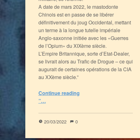
A date de mars 2022, le mastodonte
Chinois est en passe de se libérer
définitivement du joug Occidental, mettant
un terme à la longue tutelle impériale
Anglo-saxonne initiée avec les «Guerres
de l’Opium» du XIXème siècle.
L’Empire Britannique, sorte d’Etat-Dealer,
se livrait alors au Trafic de Drogue – ce qui
augurait de certaines opérations de la CIA
au XXème siècle.”
Continue reading
“D’un Empire à l’autre : des Guerres de l’Opium à la Chute du Pétrodollar
”…
5
(
1
)
20/03/2022
0