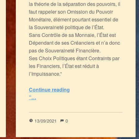
la théorie de la séparation des pouvoirs, il
faut rappeler son Omission du Pouvoir
Monétaire, élément pourtant essentiel de
la Souveraineté politique de l’État.
Sans Contrôle de sa Monnaie, l’État est
Dépendant de ses Créanciers et n’a donc
pas de Souveraineté Financière.
Ses Choix Politiques étant Contraints par
les Financiers, l’État est réduit à
l’Impuissance.”
“Oligarchie, Ploutocratie et Démocratie
Continue reading
”…
5
(
1
)
13/09/2021
0