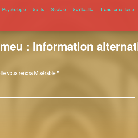
Psychologie
Santé
Société
Spiritualité
Transhumanisme
meu : Information alternati
elle vous rendra Misérable "