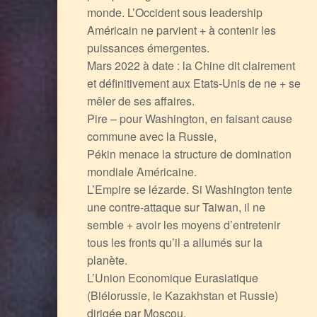
monde. L’Occident sous leadership
Américain ne parvient + à contenir les
puissances émergentes.
Mars 2022 à date : la Chine dit clairement
et définitivement aux Etats-Unis de ne + se
mêler de ses affaires.
Pire – pour Washington, en faisant cause
commune avec la Russie,
Pékin menace la structure de domination
mondiale Américaine.
L’Empire se lézarde. Si Washington tente
une contre-attaque sur Taiwan, il ne
semble + avoir les moyens d’entretenir
tous les fronts qu’il a allumés sur la
planète.
L’Union Economique Eurasiatique
(Biélorussie, le Kazakhstan et Russie)
dirigée par Moscou,