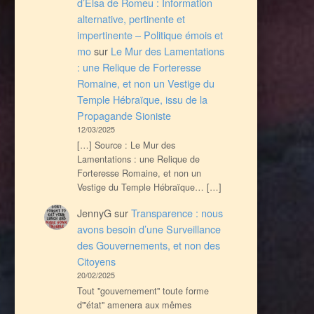
d’Elsa de Romeu : Information
alternative, pertinente et
impertinente – Politique émois et
mo
sur
Le Mur des Lamentations
: une Relique de Forteresse
Romaine, et non un Vestige du
Temple Hébraïque, issu de la
Propagande Sioniste
12/03/2025
[…] Source : Le Mur des
Lamentations : une Relique de
Forteresse Romaine, et non un
Vestige du Temple Hébraïque… […]
JennyG
sur
Transparence : nous
avons besoin d’une Surveillance
des Gouvernements, et non des
Citoyens
20/02/2025
Tout ''gouvernement'' toute forme
d'''état'' amenera aux mêmes