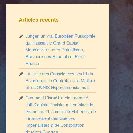
Articles récents
Jünger, un vrai Européen Russophile
qui Haïssait le Grand Capital
Mondialiste : entre Patriotisme,
Bravoure des Ennemis et Fierté
Prusse
La Lutte des Consciences, les Etats
Psioniques, le Contrôle de la Matière
et les OVNIS Hyperdimensionnels
Comment Disraéli le bien nommé,
Juif Sioniste Raciste, mit en place le
Grand Israël, à coup de Flatteries, de
Financement des Guerres
Impérialistes & de Conspiration
desdites Guerres