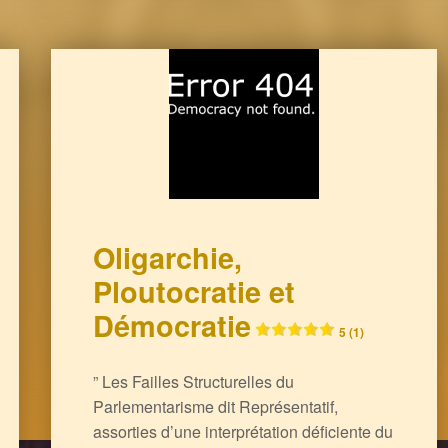
Oligarchie,
Ploutocratie et
Démocratie
5 (1)
” Les Failles Structurelles du
Parlementarisme dit Représentatif,
assorties d’une interprétation déficiente du