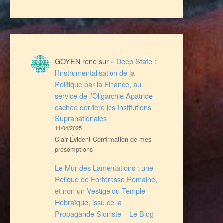
GOYEN rene
sur
« Deep State :
l’Instrumentalisation de la
Politique par la Finance, au
service de l’Oligarchie Apatride
cachée derrière les Institutions
Supranationales
11/04/2025
Clair Évident Confirmation de mes
présomptions
Le Mur des Lamentations : une
Relique de Forteresse Romaine,
et non un Vestige du Temple
Hébraïque, issu de la
Propagande Sioniste – Le Blog