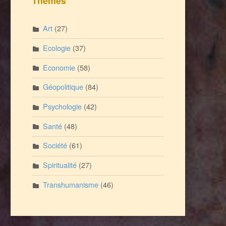
Thèmes
Art
(27)
Ecologie
(37)
Economie
(58)
Géopolitique
(84)
Psychologie
(42)
Santé
(48)
Société
(61)
Spiritualité
(27)
Transhumanisme
(46)