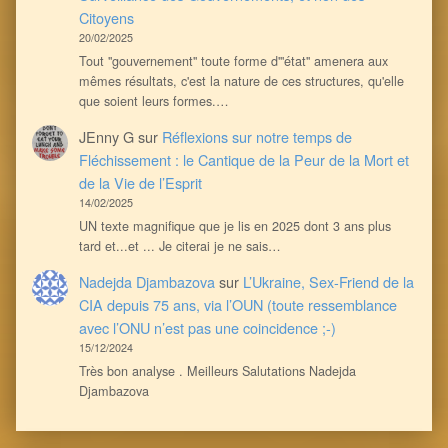
Citoyens
20/02/2025
Tout ''gouvernement'' toute forme d'''état'' amenera aux
mêmes résultats, c'est la nature de ces structures, qu'elle
que soient leurs formes.…
JEnny G
sur
Réflexions sur notre temps de
Fléchissement : le Cantique de la Peur de la Mort et
de la Vie de l’Esprit
14/02/2025
UN texte magnifique que je lis en 2025 dont 3 ans plus
tard et...et ... Je citerai je ne sais…
Nadejda Djambazova
sur
L’Ukraine, Sex-Friend de la
CIA depuis 75 ans, via l’OUN (toute ressemblance
avec l’ONU n’est pas une coincidence ;-)
15/12/2024
Très bon analyse . Meilleurs Salutations Nadejda
Djambazova