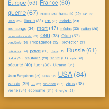
France
(60)
Europe
(53)
guerre
(67)
humanité
(29)
histoire
(25)
iran
(22)
liberté
(33)
maladie
(29)
israël
(25)
lutte
(25)
mort
(47)
mensonge
(34)
médias
(30)
nation
(29)
ONU
(38)
Otan
(37)
nouvel ordre mondial
(22)
Propagande
(32)
protection
(31)
pandémie
(26)
Russie
(61)
pétrole
(30)
puissance
(24)
Russe
(23)
santé
(31)
résistance
(28)
syrie
(26)
réalité
(24)
sécurité
(40)
tuer
(36)
Ukraine
(31)
USA
(84)
Union Européenne
(26)
URSS
(22)
vaccin
(39)
virus
(38)
violence
(27)
vie
(23)
vérité
(34)
économie
(31)
énergie
(28)