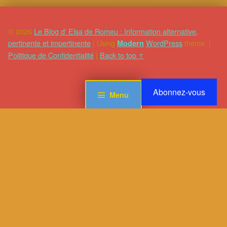
© 2026
Le Blog d' Elsa de Romeu : Information alternative,
pertinente et impertinente
|
Using
WordPress
theme.
|
Modern
Politique de Confidentialité
|
Back to top ↑
Abonnez-vous
Menu