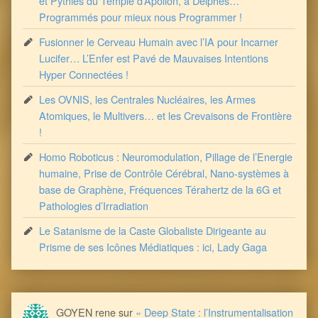
et Pythies du Temple d’Apollon, à Delphes…
Programmés pour mieux nous Programmer !
Fusionner le Cerveau Humain avec l’IA pour Incarner
Lucifer… L’Enfer est Pavé de Mauvaises Intentions
Hyper Connectées !
Les OVNIS, les Centrales Nucléaires, les Armes
Atomiques, le Multivers… et les Crevaisons de Frontière
!
Homo Roboticus : Neuromodulation, Pillage de l’Energie
humaine, Prise de Contrôle Cérébral, Nano-systèmes à
base de Graphène, Fréquences Térahertz de la 6G et
Pathologies d’Irradiation
Le Satanisme de la Caste Globaliste Dirigeante au
Prisme de ses Icônes Médiatiques : ici, Lady Gaga
GOYEN rene
sur
« Deep State : l’Instrumentalisation