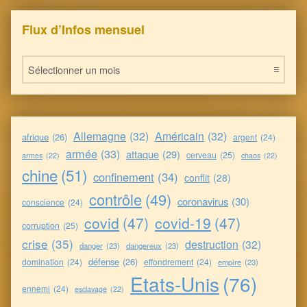
Flux d’Infos mensuel
Flux d’Infos mensuel
Allemagne
(32)
Américain
(32)
afrique
(26)
argent
(24)
armée
(33)
attaque
(29)
cerveau
(25)
armes
(22)
chaos
(22)
chine
(51)
confinement
(34)
conflit
(28)
contrôle
(49)
coronavirus
(30)
conscience
(24)
covid
(47)
covid-19
(47)
corruption
(25)
crise
(35)
destruction
(32)
danger
(23)
dangereux
(23)
défense
(26)
domination
(24)
effondrement
(24)
empire
(23)
Etats-Unis
(76)
ennemi
(24)
esclavage
(22)