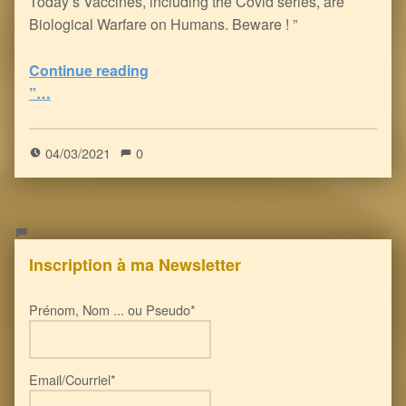
Today’s Vaccines, including the Covid series, are
Biological Warfare on Humans. Beware ! ”
“Dirty Vaccines : Human Allergies and Systemic Disorders on the rise
Continue reading
”…
0
(
0
)
04/03/2021
0
Inscription à ma Newsletter
Prénom, Nom ... ou Pseudo*
Email/Courriel*