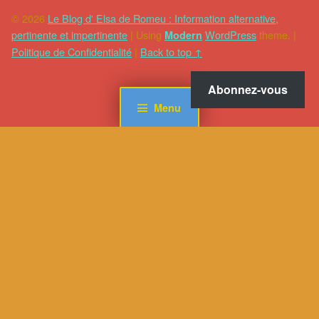
© 2026
Le Blog d' Elsa de Romeu : Information alternative,
pertinente et impertinente
|
Using
WordPress
theme.
|
Modern
Politique de Confidentialité
|
Back to top ↑
Abonnez-vous
Menu