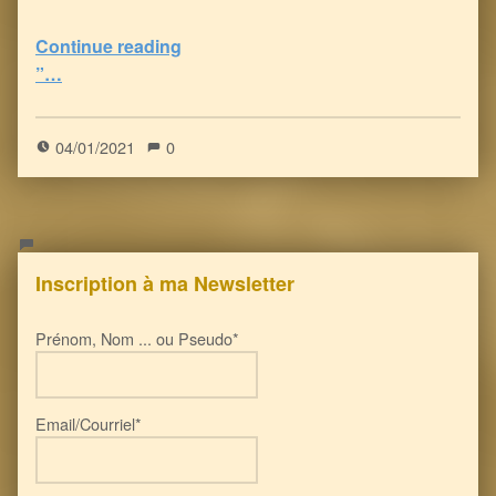
Continue reading
“FDA : le VENIN Vaccinal anti-Covid peut déclencher 22 problèmes de santé graves, voire la mort!
”…
5
(
1
)
04/01/2021
0
Inscription à ma Newsletter
Prénom, Nom ... ou Pseudo*
Email/Courriel*