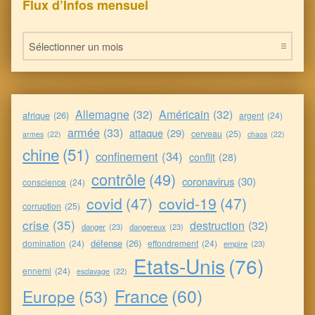
Flux d’Infos mensuel
Flux d’Infos mensuel
Allemagne
(32)
Américain
(32)
afrique
(26)
argent
(24)
armée
(33)
attaque
(29)
cerveau
(25)
armes
(22)
chaos
(22)
chine
(51)
confinement
(34)
conflit
(28)
contrôle
(49)
coronavirus
(30)
conscience
(24)
covid
(47)
covid-19
(47)
corruption
(25)
crise
(35)
destruction
(32)
danger
(23)
dangereux
(23)
défense
(26)
domination
(24)
effondrement
(24)
empire
(23)
Etats-Unis
(76)
ennemi
(24)
esclavage
(22)
France
(60)
Europe
(53)