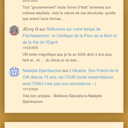
20/02/2025
Tout ''gouvernement'' toute forme d'''état'' amenera aux
mêmes résultats, c'est la nature de ces structures, qu'elle
que soient leurs formes.…
JEnny G
sur
Réflexions sur notre temps de
Fléchissement : le Cantique de la Peur de la Mort et
de la Vie de l’Esprit
14/02/2025
UN texte magnifique que je lis en 2025 dont 3 ans plus
tard et...et ... Je citerai je ne sais…
Nadejda Djambazova
sur
L’Ukraine, Sex-Friend de la
CIA depuis 75 ans, via l’OUN (toute ressemblance
avec l’ONU n’est pas une coincidence ;-)
15/12/2024
Très bon analyse . Meilleurs Salutations Nadejda
Djambazova