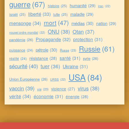
guerre
(67)
humanité
(29)
histoire
(25)
iran
(22)
liberté
(33)
maladie
(29)
israël
(25)
lutte
(25)
mort
(47)
mensonge
(34)
médias
(30)
nation
(29)
ONU
(38)
Otan
(37)
nouvel ordre mondial
(22)
Propagande
(32)
protection
(31)
pandémie
(26)
Russie
(61)
pétrole
(30)
puissance
(24)
Russe
(23)
santé
(31)
résistance
(28)
syrie
(26)
réalité
(24)
sécurité
(40)
tuer
(36)
Ukraine
(31)
USA
(84)
Union Européenne
(26)
URSS
(22)
vaccin
(39)
virus
(38)
violence
(27)
vie
(23)
vérité
(34)
économie
(31)
énergie
(28)