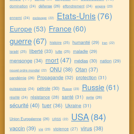
défense
(26)
domination
(24)
effondrement
(24)
empire
(23)
Etats-Unis
(76)
ennemi
(24)
esclavage
(22)
France
(60)
Europe
(53)
guerre
(67)
humanité
(29)
histoire
(25)
iran
(22)
liberté
(33)
maladie
(29)
israël
(25)
lutte
(25)
mort
(47)
mensonge
(34)
médias
(30)
nation
(29)
ONU
(38)
Otan
(37)
nouvel ordre mondial
(22)
Propagande
(32)
protection
(31)
pandémie
(26)
Russie
(61)
pétrole
(30)
puissance
(24)
Russe
(23)
santé
(31)
résistance
(28)
syrie
(26)
réalité
(24)
sécurité
(40)
tuer
(36)
Ukraine
(31)
USA
(84)
Union Européenne
(26)
URSS
(22)
vaccin
(39)
virus
(38)
violence
(27)
vie
(23)