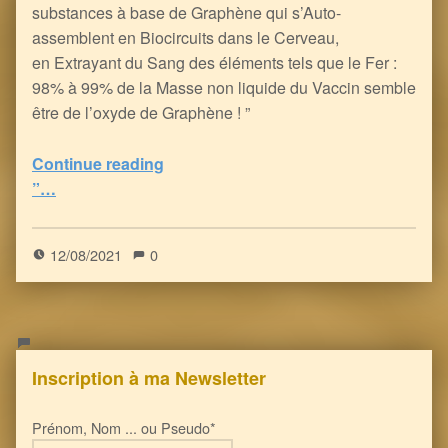
substances à base de Graphène qui s’Auto-
assemblent en Biocircuits dans le Cerveau,
en Extrayant du Sang des éléments tels que le Fer :
98% à 99% de la Masse non liquide du Vaccin semble
être de l’oxyde de Graphène ! ”
Continue reading
“Les Inoculés à coup d’ARNm ont du souci à se faire : le Graphène facilite le Contrôle Neuro-Electronique de votre Cerveau (et de votre Corps)
”…
5
(
1
)
12/08/2021
0
Inscription à ma Newsletter
Prénom, Nom ... ou Pseudo*