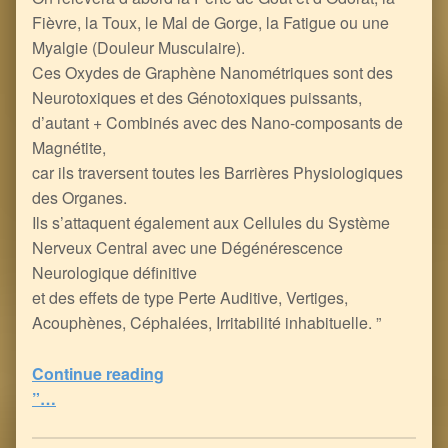
Fièvre, la Toux, le Mal de Gorge, la Fatigue ou une
Myalgie (Douleur Musculaire).
Ces Oxydes de Graphène Nanométriques sont des
Neurotoxiques et des Génotoxiques puissants,
d’autant + Combinés avec des Nano-composants de
Magnétite,
car ils traversent toutes les Barrières Physiologiques
des Organes.
Ils s’attaquent également aux Cellules du Système
Nerveux Central avec une Dégénérescence
Neurologique définitive
et des effets de type Perte Auditive, Vertiges,
Acouphènes, Céphalées, Irritabilité inhabituelle. ”
Continue reading
“La Protéine Spike et l’Oxyde de Graphène modifient le “Système d’Exploitation” de votre Génome, avec Puce RFID sous-cutanée et Tatouage Quantique en ligne de mire…
”…
5
(
1
)