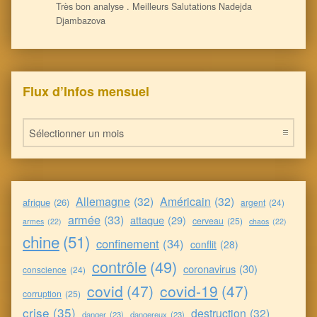
Très bon analyse . Meilleurs Salutations Nadejda
Djambazova
Flux d’Infos mensuel
Flux d’Infos mensuel
Allemagne
(32)
Américain
(32)
afrique
(26)
argent
(24)
armée
(33)
attaque
(29)
cerveau
(25)
armes
(22)
chaos
(22)
chine
(51)
confinement
(34)
conflit
(28)
contrôle
(49)
coronavirus
(30)
conscience
(24)
covid
(47)
covid-19
(47)
corruption
(25)
crise
(35)
destruction
(32)
danger
(23)
dangereux
(23)