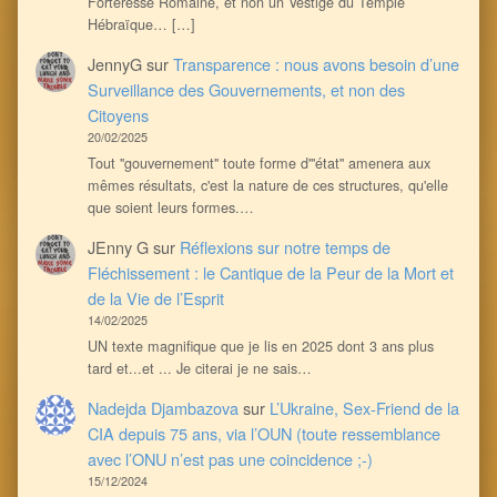
Forteresse Romaine, et non un Vestige du Temple
Hébraïque… […]
JennyG
sur
Transparence : nous avons besoin d’une
Surveillance des Gouvernements, et non des
Citoyens
20/02/2025
Tout ''gouvernement'' toute forme d'''état'' amenera aux
mêmes résultats, c'est la nature de ces structures, qu'elle
que soient leurs formes.…
JEnny G
sur
Réflexions sur notre temps de
Fléchissement : le Cantique de la Peur de la Mort et
de la Vie de l’Esprit
14/02/2025
UN texte magnifique que je lis en 2025 dont 3 ans plus
tard et...et ... Je citerai je ne sais…
Nadejda Djambazova
sur
L’Ukraine, Sex-Friend de la
CIA depuis 75 ans, via l’OUN (toute ressemblance
avec l’ONU n’est pas une coincidence ;-)
15/12/2024