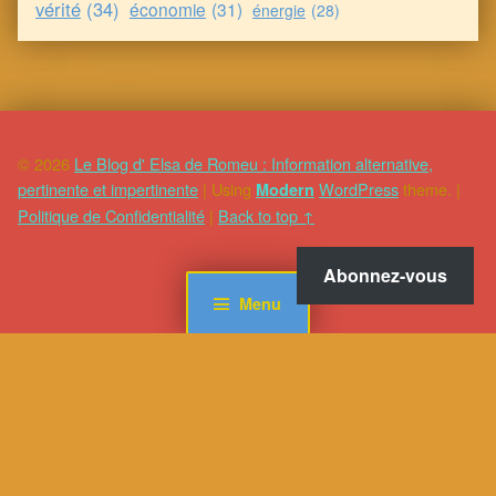
vérité
(34)
économie
(31)
énergie
(28)
© 2026
Le Blog d' Elsa de Romeu : Information alternative,
pertinente et impertinente
|
Using
WordPress
theme.
|
Modern
Politique de Confidentialité
|
Back to top ↑
Abonnez-vous
Menu