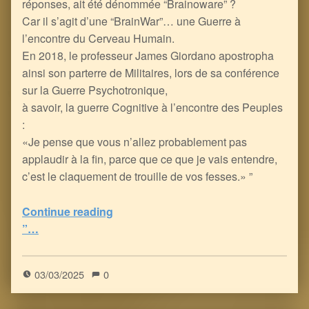
réponses, ait été dénommée “Brainoware” ?
Car il s’agit d’une “BrainWar”… une Guerre à
l’encontre du Cerveau Humain.
En 2018, le professeur James Giordano apostropha
ainsi son parterre de Militaires, lors de sa conférence
sur la Guerre Psychotronique,
à savoir, la guerre Cognitive à l’encontre des Peuples
:
«Je pense que vous n’allez probablement pas
applaudir à la fin, parce que ce que je vais entendre,
c’est le claquement de trouille de vos fesses.» ”
Continue reading
“Homo Roboticus : Neuromodulation, Pillage de l’Energie humaine, Prise de Contrôle Cérébral, Nano-systèmes à base de Graphène, Fréquences Térahertz de la 6G et Pathologies d’Irradiation
”…
5
(
3
)
03/03/2025
0