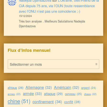
Nadejda Djambazova
sur
L’Ukraine, Sex-Friend de la
CIA depuis 75 ans, via l’OUN (toute ressemblance
avec l’ONU n’est pas une coincidence ;-)
15/12/2024
Très bon analyse . Meilleurs Salutations Nadejda
Djambazova
Flux d’Infos mensuel
Flux d’Infos mensuel
Allemagne
(32)
Américain
(32)
afrique
(26)
argent
(24)
armée
(33)
attaque
(29)
cerveau
(25)
armes
(22)
chaos
(22)
chine
(51)
confinement
(34)
conflit
(28)