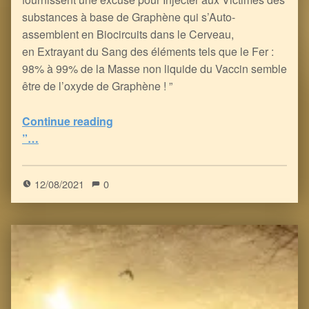
substances à base de Graphène qui s’Auto-
assemblent en Biocircuits dans le Cerveau,
en Extrayant du Sang des éléments tels que le Fer :
98% à 99% de la Masse non liquide du Vaccin semble
être de l’oxyde de Graphène ! ”
Continue reading
“Les Inoculés à coup d’ARNm ont du souci à se faire : le Graphène facilite le Contrôle Neuro-Electronique de votre Cerveau (et de votre Corps)
”…
5
(
1
)
12/08/2021
0