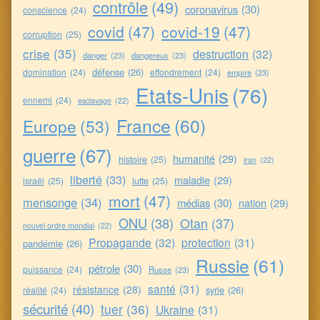
contrôle
(49)
coronavirus
(30)
conscience
(24)
covid
(47)
covid-19
(47)
corruption
(25)
crise
(35)
destruction
(32)
danger
(23)
dangereux
(23)
défense
(26)
domination
(24)
effondrement
(24)
empire
(23)
Etats-Unis
(76)
ennemi
(24)
esclavage
(22)
France
(60)
Europe
(53)
guerre
(67)
humanité
(29)
histoire
(25)
iran
(22)
liberté
(33)
maladie
(29)
israël
(25)
lutte
(25)
mort
(47)
mensonge
(34)
médias
(30)
nation
(29)
ONU
(38)
Otan
(37)
nouvel ordre mondial
(22)
Propagande
(32)
protection
(31)
pandémie
(26)
Russie
(61)
pétrole
(30)
puissance
(24)
Russe
(23)
santé
(31)
résistance
(28)
syrie
(26)
réalité
(24)
sécurité
(40)
tuer
(36)
Ukraine
(31)