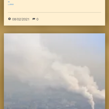
”…
5
(
1
)
08/02/2021
0