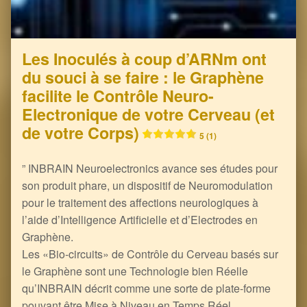
Les Inoculés à coup d’ARNm ont
du souci à se faire : le Graphène
facilite le Contrôle Neuro-
Electronique de votre Cerveau (et
de votre Corps)
5 (1)
” INBRAIN Neuroelectronics avance ses études pour
son produit phare, un dispositif de Neuromodulation
pour le traitement des affections neurologiques à
l’aide d’Intelligence Artificielle et d’Electrodes en
Graphène.
Les «Bio-circuits» de Contrôle du Cerveau basés sur
le Graphène sont une Technologie bien Réelle
qu’INBRAIN décrit comme une sorte de plate-forme
pouvant être Mise à Niveau en Temps Réel…