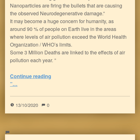
Nanoparticles are firing the bullets that are causing
the observed Neurodegenerative damage.”
It may become a huge concern for humanity, as
around 90 % of people on Earth live in the areas
where levels of air pollution exceed the World Health
Organization / WHO’s limits.
Some 3 Million Deaths are linked to the effects of air
pollution each year. ”
“Air Pollution damages young Brains much like Alzheimer’s & Parkinson’s disease
Continue reading
”…
0
(
0
)
13/10/2020
0