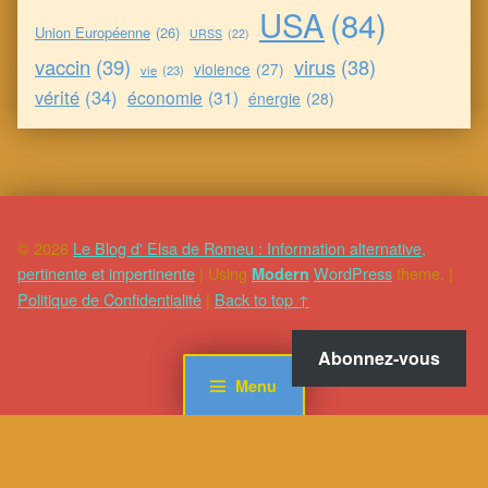
USA
(84)
Union Européenne
(26)
URSS
(22)
vaccin
(39)
virus
(38)
violence
(27)
vie
(23)
vérité
(34)
économie
(31)
énergie
(28)
© 2026
Le Blog d' Elsa de Romeu : Information alternative,
pertinente et impertinente
|
Using
WordPress
theme.
|
Modern
Politique de Confidentialité
|
Back to top ↑
Abonnez-vous
Menu