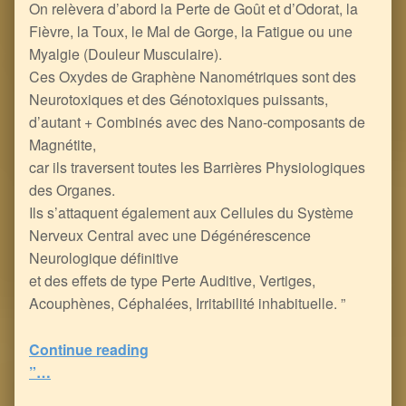
On relèvera d’abord la Perte de Goût et d’Odorat, la
Fièvre, la Toux, le Mal de Gorge, la Fatigue ou une
Myalgie (Douleur Musculaire).
Ces Oxydes de Graphène Nanométriques sont des
Neurotoxiques et des Génotoxiques puissants,
d’autant + Combinés avec des Nano-composants de
Magnétite,
car ils traversent toutes les Barrières Physiologiques
des Organes.
Ils s’attaquent également aux Cellules du Système
Nerveux Central avec une Dégénérescence
Neurologique définitive
et des effets de type Perte Auditive, Vertiges,
Acouphènes, Céphalées, Irritabilité inhabituelle. ”
Continue reading
“La Protéine Spike et l’Oxyde de Graphène modifient le “Système d’Exploitation” de votre Génome, avec Puce RFID sous-cutanée et Tatouage Quantique en ligne de mire…
”…
5
(
1
)