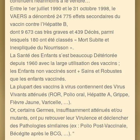
continuent néanmoins à le vendre…
Entre le 1er juillet 1990 et le 31 octobre 1998, le
VAERS a dénombré 24 775 effets secondaires du
vaccin contre l’Hépatite B,
dont 9 673 cas très graves et 439 Décès, parmi
lesquels 180 ont été classés « Mort Subite et
inexpliquée du Nourrisson ».
La Santé des Enfants s’est beaucoup Détériorée
depuis 1960 avec la large utilisation des vaccins ;
les Enfants non vaccinés sont + Sains et Robustes
que les enfants vaccinés.
La plupart des vaccins à virus contiennent des Virus
Vivants atténués (ROR, Polio oral, Hépatite A, Grippe,
Fièvre Jaune, Varicelle, …).
Or, certains Germes, insuffisamment atténués et/ou
mutants, ont pu retrouver leur Virulence et déclencher
des Pathologies similaires (ex : Polio Post-Vaccinale,
Bécégite après le BCG, …). ”