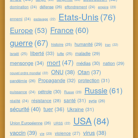
défense
(26)
domination
(24)
effondrement
(24)
empire
(23)
Etats-Unis
(76)
ennemi
(24)
esclavage
(22)
France
(60)
Europe
(53)
guerre
(67)
humanité
(29)
histoire
(25)
iran
(22)
liberté
(33)
maladie
(29)
israël
(25)
lutte
(25)
mort
(47)
mensonge
(34)
médias
(30)
nation
(29)
ONU
(38)
Otan
(37)
nouvel ordre mondial
(22)
Propagande
(32)
protection
(31)
pandémie
(26)
Russie
(61)
pétrole
(30)
puissance
(24)
Russe
(23)
santé
(31)
résistance
(28)
syrie
(26)
réalité
(24)
sécurité
(40)
tuer
(36)
Ukraine
(31)
USA
(84)
Union Européenne
(26)
URSS
(22)
vaccin
(39)
virus
(38)
violence
(27)
vie
(23)