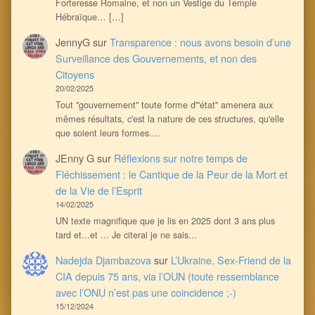
Forteresse Romaine, et non un Vestige du Temple
Hébraïque… […]
JennyG
sur
Transparence : nous avons besoin d’une
Surveillance des Gouvernements, et non des
Citoyens
20/02/2025
Tout ''gouvernement'' toute forme d'''état'' amenera aux
mêmes résultats, c'est la nature de ces structures, qu'elle
que soient leurs formes.…
JEnny G
sur
Réflexions sur notre temps de
Fléchissement : le Cantique de la Peur de la Mort et
de la Vie de l’Esprit
14/02/2025
UN texte magnifique que je lis en 2025 dont 3 ans plus
tard et...et ... Je citerai je ne sais…
Nadejda Djambazova
sur
L’Ukraine, Sex-Friend de la
CIA depuis 75 ans, via l’OUN (toute ressemblance
avec l’ONU n’est pas une coincidence ;-)
15/12/2024