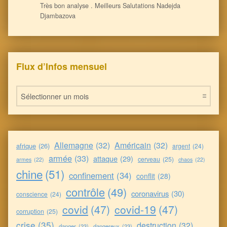
Très bon analyse . Meilleurs Salutations Nadejda
Djambazova
Flux d’Infos mensuel
Flux d’Infos mensuel
Allemagne
(32)
Américain
(32)
afrique
(26)
argent
(24)
armée
(33)
attaque
(29)
cerveau
(25)
armes
(22)
chaos
(22)
chine
(51)
confinement
(34)
conflit
(28)
contrôle
(49)
coronavirus
(30)
conscience
(24)
covid
(47)
covid-19
(47)
corruption
(25)
crise
(35)
destruction
(32)
danger
(23)
dangereux
(23)