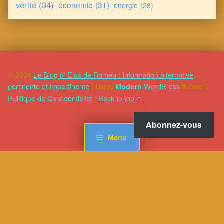
vérité
(34)
économie
(31)
énergie
(28)
© 2026
Le Blog d' Elsa de Romeu : Information alternative,
pertinente et impertinente
|
Using
WordPress
theme.
|
Modern
Politique de Confidentialité
|
Back to top ↑
Abonnez-vous
Menu