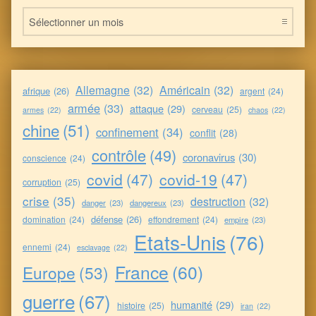
Flux d’Infos mensuel
Allemagne
(32)
Américain
(32)
afrique
(26)
argent
(24)
armée
(33)
attaque
(29)
cerveau
(25)
armes
(22)
chaos
(22)
chine
(51)
confinement
(34)
conflit
(28)
contrôle
(49)
coronavirus
(30)
conscience
(24)
covid
(47)
covid-19
(47)
corruption
(25)
crise
(35)
destruction
(32)
danger
(23)
dangereux
(23)
défense
(26)
domination
(24)
effondrement
(24)
empire
(23)
Etats-Unis
(76)
ennemi
(24)
esclavage
(22)
France
(60)
Europe
(53)
guerre
(67)
humanité
(29)
histoire
(25)
iran
(22)