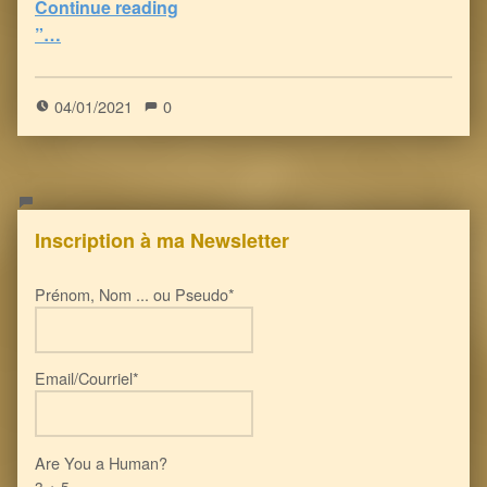
Continue reading
“FDA : le VENIN Vaccinal anti-Covid peut déclencher 22 problèmes de santé graves, voire la mort!
”…
5
(
1
)
04/01/2021
0
Inscription à ma Newsletter
Prénom, Nom ... ou Pseudo*
Email/Courriel*
Are You a Human?
3 + 5 =