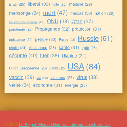
liberté
(33)
maladie
(29)
israël
(25)
lutte
(25)
mort
(47)
mensonge
(34)
médias
(30)
nation
(29)
ONU
(38)
Otan
(37)
nouvel ordre mondial
(22)
Propagande
(32)
protection
(31)
pandémie
(26)
Russie
(61)
pétrole
(30)
puissance
(24)
Russe
(23)
santé
(31)
résistance
(28)
syrie
(26)
réalité
(24)
sécurité
(40)
tuer
(36)
Ukraine
(31)
USA
(84)
Union Européenne
(26)
URSS
(22)
vaccin
(39)
virus
(38)
violence
(27)
vie
(23)
vérité
(34)
économie
(31)
énergie
(28)
© 2026
Le Blog d' Elsa de Romeu : Information alternative,