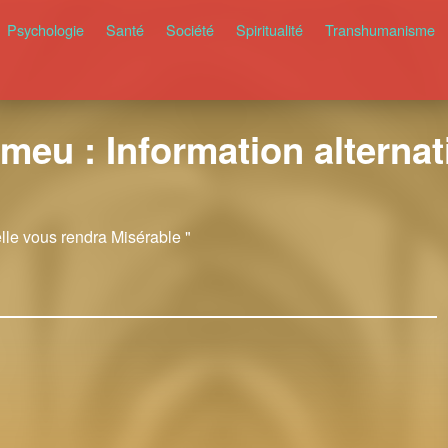
Psychologie
Santé
Société
Spiritualité
Transhumanisme
meu : Information alternati
elle vous rendra Misérable "