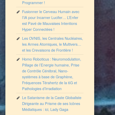
Programmer !
Fusionner le Cerveau Humain avec
l’IA pour Incarner Lucifer… L’Enfer
est Pavé de Mauvaises Intentions
Hyper Connectées !
Les OVNIS, les Centrales Nucléaires,
les Armes Atomiques, le Multivers…
et les Crevaisons de Frontière !
Homo Roboticus : Neuromodulation,
Pillage de l’Energie humaine, Prise
de Contrôle Cérébral, Nano-
systèmes à base de Graphène,
Fréquences Térahertz de la 6G et
Pathologies d’Irradiation
Le Satanisme de la Caste Globaliste
Dirigeante au Prisme de ses Icônes
Médiatiques : ici, Lady Gaga