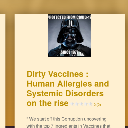
Dirty Vaccines :
Human Allergies and
Systemic Disorders
on the rise
0 (0)
” We start off this Corruption uncovering
with the top 7 ingredients in Vaccines that