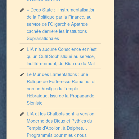
« Deep State : l’Instrumentalisation
de la Politique par la Finance, au
service de l’Oligarchie Apatride
cachée derrière les Institutions
Supranationales
L’IA n’a aucune Conscience et n’est
qu’un Outil Sophistiqué au service,
indifféremment, du Bien ou du Mal
Le Mur des Lamentations : une
Relique de Forteresse Romaine, et
non un Vestige du Temple
Hébraïque, issu de la Propagande
Sioniste
L’IA et les Chatbots sont la version
Moderne des Dieux et Pythies du
Temple d’Apollon, à Delphes…
Programmés pour mieux nous