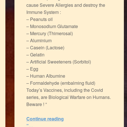
cause Severe Allergies and destroy the
Immune System :
– Peanuts oil
– Monosodium Glutamate
– Mercury (Thimerosal)
– Aluminium
– Casein (Lactose)
– Gelatin
– Artificial Sweeteners (Sorbitol)
– Egg
– Human Albumine
– Formaldehyde (embalming fluid)
Today’s Vaccines, including the Covid
series, are Biological Warfare on Humans.
Beware ! ”
“Dirty Vaccines : Human Allergies and Systemic Disorders on the rise
Continue reading
”…