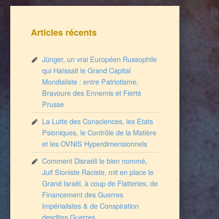
Articles récents
Jünger, un vrai Européen Russophile
qui Haïssait le Grand Capital
Mondialiste : entre Patriotisme,
Bravoure des Ennemis et Fierté
Prusse
La Lutte des Consciences, les Etats
Psioniques, le Contrôle de la Matière
et les OVNIS Hyperdimensionnels
Comment Disraéli le bien nommé,
Juif Sioniste Raciste, mit en place le
Grand Israël, à coup de Flatteries, de
Financement des Guerres
Impérialistes & de Conspiration
desdites Guerres