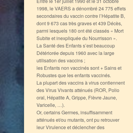
Entre le 1er juillet 1990 et le 31 octobre
1998, le VAERS a dénombré 24 775 effets
secondaires du vaccin contre l’Hépatite B,
dont 9 673 cas très graves et 439 Décès,
parmi lesquels 180 ont été classés « Mort
Subite et inexpliquée du Nourrisson ».
La Santé des Enfants s’est beaucoup
Détériorée depuis 1960 avec la large
utilisation des vaccins ;
les Enfants non vaccinés sont + Sains et
Robustes que les enfants vaccinés.
La plupart des vaccins à virus contiennent
des Virus Vivants atténués (ROR, Polio
oral, Hépatite A, Grippe, Fièvre Jaune,
Varicelle, …).
Or, certains Germes, insuffisamment
atténués et/ou mutants, ont pu retrouver
leur Virulence et déclencher des