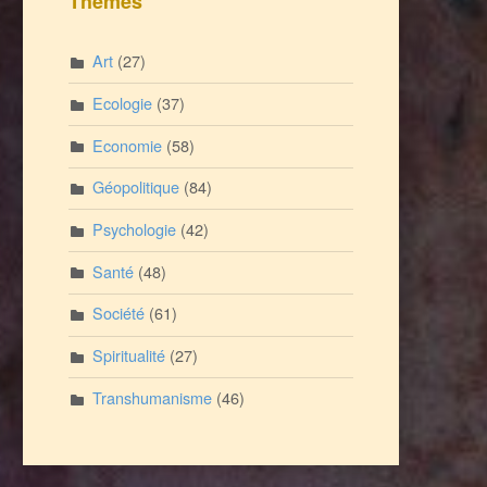
Thèmes
Art
(27)
Ecologie
(37)
Economie
(58)
Géopolitique
(84)
Psychologie
(42)
Santé
(48)
Société
(61)
Spiritualité
(27)
Transhumanisme
(46)