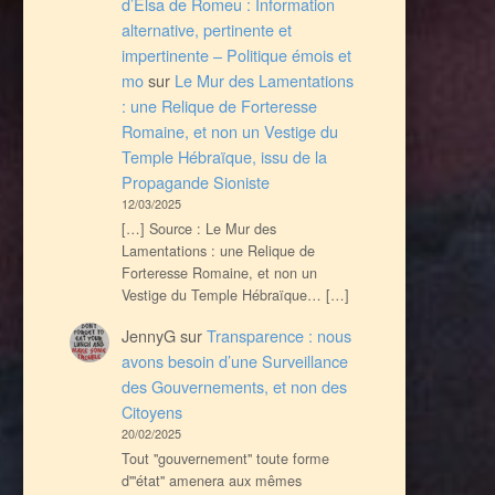
d’Elsa de Romeu : Information
alternative, pertinente et
impertinente – Politique émois et
mo
sur
Le Mur des Lamentations
: une Relique de Forteresse
Romaine, et non un Vestige du
Temple Hébraïque, issu de la
Propagande Sioniste
12/03/2025
[…] Source : Le Mur des
Lamentations : une Relique de
Forteresse Romaine, et non un
Vestige du Temple Hébraïque… […]
JennyG
sur
Transparence : nous
avons besoin d’une Surveillance
des Gouvernements, et non des
Citoyens
20/02/2025
Tout ''gouvernement'' toute forme
d'''état'' amenera aux mêmes