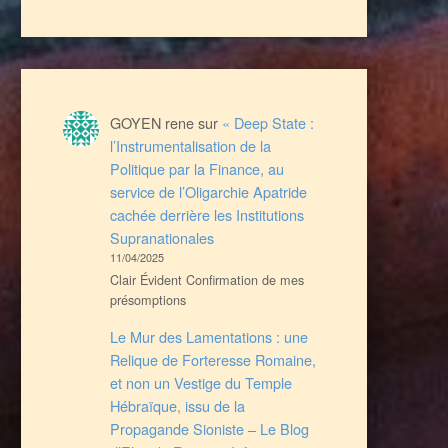
GOYEN rene
sur
« Deep State :
l’Instrumentalisation de la
Politique par la Finance, au
service de l’Oligarchie Apatride
cachée derrière les Institutions
Supranationales
11/04/2025
Clair Évident Confirmation de mes
présomptions
Le Mur des Lamentations : une
Relique de Forteresse Romaine,
et non un Vestige du Temple
Hébraïque, issu de la
Propagande Sioniste – Le Blog