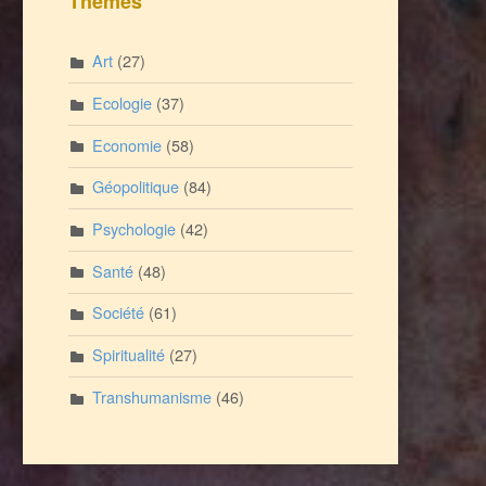
Thèmes
Art
(27)
Ecologie
(37)
Economie
(58)
Géopolitique
(84)
Psychologie
(42)
Santé
(48)
Société
(61)
Spiritualité
(27)
Transhumanisme
(46)