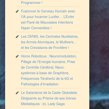
Programmer !
Fusionner le Cerveau Humain avec
l’IA pour Incarner Lucifer… L’Enfer
est Pavé de Mauvaises Intentions
Hyper Connectées !
Les OVNIS, les Centrales Nucléaires,
les Armes Atomiques, le Multivers…
et les Crevaisons de Frontière !
Homo Roboticus : Neuromodulation,
Pillage de l’Energie humaine, Prise
de Contrôle Cérébral, Nano-
systèmes à base de Graphène,
Fréquences Térahertz de la 6G et
Pathologies d’Irradiation
Le Satanisme de la Caste Globaliste
Dirigeante au Prisme de ses Icônes
Médiatiques : ici, Lady Gaga