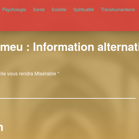
Psychologie
Santé
Société
Spiritualité
Transhumanisme
meu : Information alternati
elle vous rendra Misérable "
n