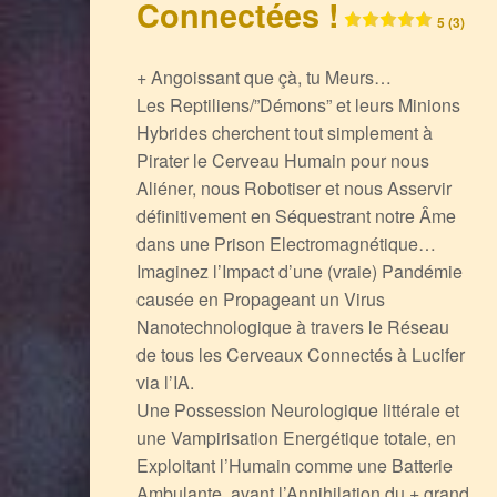
Connectées !
5 (3)
+ Angoissant que çà, tu Meurs…
Les Reptiliens/”Démons” et leurs Minions
Hybrides cherchent tout simplement à
Pirater le Cerveau Humain pour nous
Aliéner, nous Robotiser et nous Asservir
définitivement en Séquestrant notre Âme
dans une Prison Electromagnétique…
Imaginez l’Impact d’une (vraie) Pandémie
causée en Propageant un Virus
Nanotechnologique à travers le Réseau
de tous les Cerveaux Connectés à Lucifer
via l’IA.
Une Possession Neurologique littérale et
une Vampirisation Energétique totale, en
Exploitant l’Humain comme une Batterie
Ambulante, avant l’Annihilation du + grand