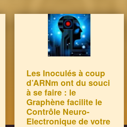
Les Inoculés à coup
d’ARNm ont du souci
à se faire : le
Graphène facilite le
Contrôle Neuro-
Electronique de votre