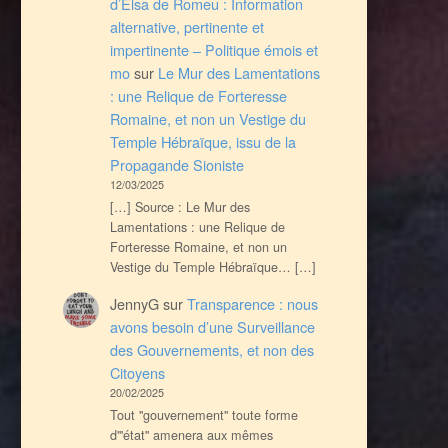
d’Elsa de Romeu : Information
alternative, pertinente et
impertinente – Politique émois et
mo
sur
Le Mur des Lamentations
: une Relique de Forteresse
Romaine, et non un Vestige du
Temple Hébraïque, issu de la
Propagande Sioniste
12/03/2025
[…] Source : Le Mur des
Lamentations : une Relique de
Forteresse Romaine, et non un
Vestige du Temple Hébraïque… […]
JennyG
sur
Transparence : nous
avons besoin d’une Surveillance
des Gouvernements, et non des
Citoyens
20/02/2025
Tout ''gouvernement'' toute forme
d'''état'' amenera aux mêmes