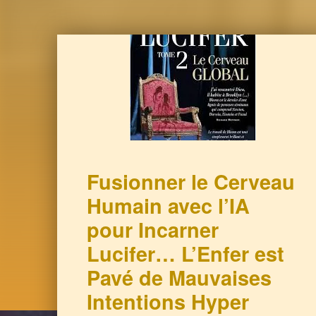
Fusionner le Cerveau
Humain avec l’IA
pour Incarner
Lucifer… L’Enfer est
Pavé de Mauvaises
Intentions Hyper