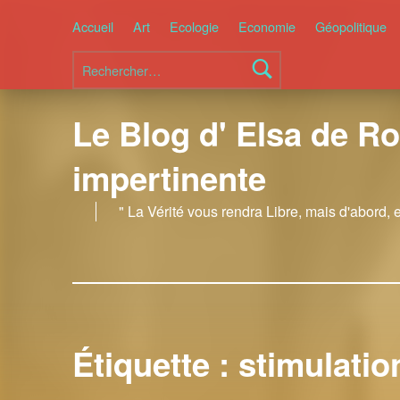
Accueil
Art
Ecologie
Economie
Géopolitique
Rechercher :
Le Blog d' Elsa de Ro
impertinente
" La Vérité vous rendra Libre, mais d'abord, 
Étiquette :
stimulatio