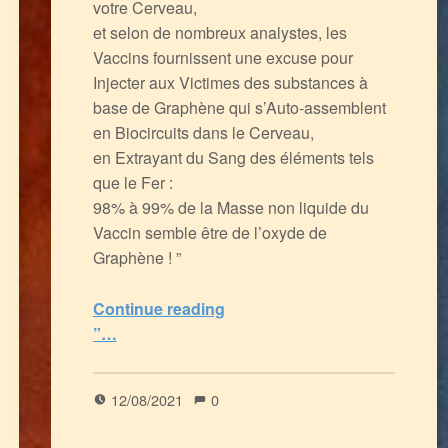
votre Cerveau,
et selon de nombreux analystes, les
Vaccins fournissent une excuse pour
Injecter aux Victimes des substances à
base de Graphène qui s’Auto-assemblent
en Biocircuits dans le Cerveau,
en Extrayant du Sang des éléments tels
que le Fer :
98% à 99% de la Masse non liquide du
Vaccin semble être de l’oxyde de
Graphène ! ”
Continue reading
“Les Inoculés à coup d’ARNm ont du souci à se faire : le Graphène facilite le Contrôle Neuro-Electronique de votre Cerveau (et de votre Corps)
”…
5
(
1
)
12/08/2021
0