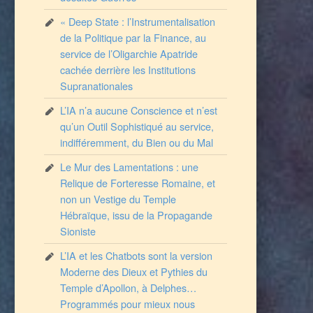
« Deep State : l’Instrumentalisation
de la Politique par la Finance, au
service de l’Oligarchie Apatride
cachée derrière les Institutions
Supranationales
L’IA n’a aucune Conscience et n’est
qu’un Outil Sophistiqué au service,
indifféremment, du Bien ou du Mal
Le Mur des Lamentations : une
Relique de Forteresse Romaine, et
non un Vestige du Temple
Hébraïque, issu de la Propagande
Sioniste
L’IA et les Chatbots sont la version
Moderne des Dieux et Pythies du
Temple d’Apollon, à Delphes…
Programmés pour mieux nous