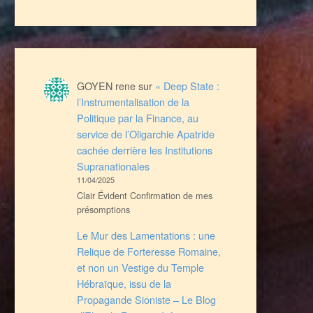
GOYEN rene
sur
« Deep State :
l’Instrumentalisation de la
Politique par la Finance, au
service de l’Oligarchie Apatride
cachée derrière les Institutions
Supranationales
11/04/2025
Clair Évident Confirmation de mes
présomptions
Le Mur des Lamentations : une
Relique de Forteresse Romaine,
et non un Vestige du Temple
Hébraïque, issu de la
Propagande Sioniste – Le Blog