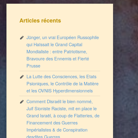
Articles récents
Jünger, un vrai Européen Russophile
qui Haïssait le Grand Capital
Mondialiste : entre Patriotisme,
Bravoure des Ennemis et Fierté
Prusse
La Lutte des Consciences, les Etats
Psioniques, le Contrôle de la Matière
et les OVNIS Hyperdimensionnels
Comment Disraéli le bien nommé,
Juif Sioniste Raciste, mit en place le
Grand Israël, à coup de Flatteries, de
Financement des Guerres
Impérialistes & de Conspiration
desdites Guerres