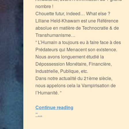
nombre !
Chouette futur, indeed… What else ?
Liliane Held-Khawam est une Référence
absolue en matière de Technocratie & de
Transhumanisme…
” L’Humain a toujours eu à faire face à des
Prédateurs qui Menacent son existence.
Nous avons longuement étudié la
Dépossession Monétaire, Financière,
Industrielle, Publique, etc.
Dans notre actualité du 21ème siècle,
nous appelons cela la Vampirisation de
l’Humanité. ”
Continue reading
“Fusionner le Cerveau Humain avec l’IA pour Incarner Lucifer… L’Enfer est Pavé de Mauvaises Intentions Hyper Connectées !
”…
5
(
3
)