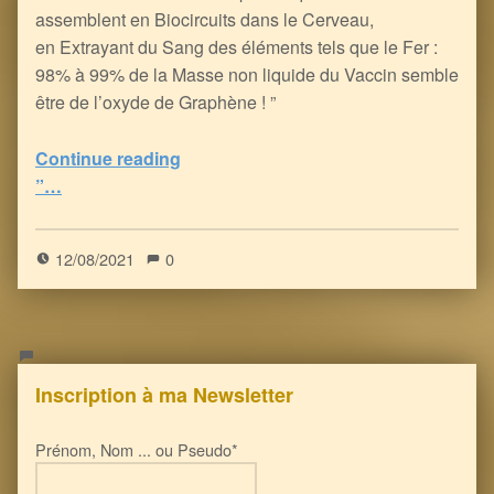
assemblent en Biocircuits dans le Cerveau,
en Extrayant du Sang des éléments tels que le Fer :
98% à 99% de la Masse non liquide du Vaccin semble
être de l’oxyde de Graphène ! ”
Continue reading
“Les Inoculés à coup d’ARNm ont du souci à se faire : le Graphène facilite le Contrôle Neuro-Electronique de votre Cerveau (et de votre Corps)
”…
5
(
1
)
12/08/2021
0
Inscription à ma Newsletter
Prénom, Nom ... ou Pseudo*