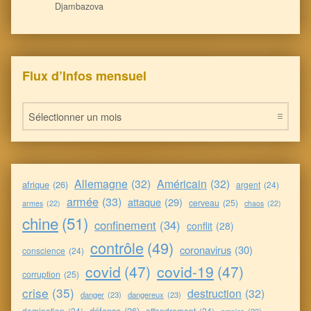
Djambazova
Flux d’Infos mensuel
Flux d’Infos mensuel
Allemagne
(32)
Américain
(32)
afrique
(26)
argent
(24)
armée
(33)
attaque
(29)
cerveau
(25)
armes
(22)
chaos
(22)
chine
(51)
confinement
(34)
conflit
(28)
contrôle
(49)
coronavirus
(30)
conscience
(24)
covid
(47)
covid-19
(47)
corruption
(25)
crise
(35)
destruction
(32)
danger
(23)
dangereux
(23)
défense
(26)
domination
(24)
effondrement
(24)
empire
(23)