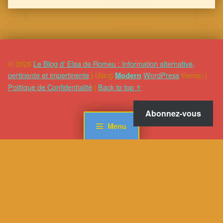
© 2026
Le Blog d' Elsa de Romeu : Information alternative,
pertinente et impertinente
|
Using
WordPress
theme.
|
Modern
Politique de Confidentialité
|
Back to top ↑
Abonnez-vous
Menu