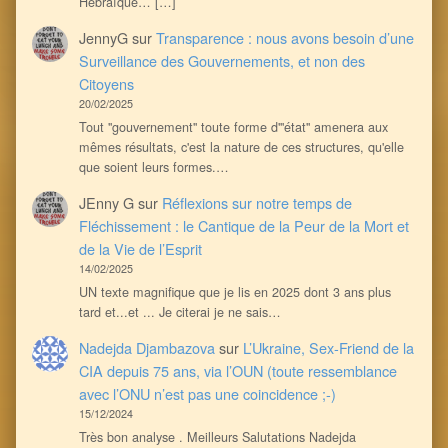
Hébraïque… […]
JennyG
sur
Transparence : nous avons besoin d’une
Surveillance des Gouvernements, et non des
Citoyens
20/02/2025
Tout ''gouvernement'' toute forme d'''état'' amenera aux
mêmes résultats, c'est la nature de ces structures, qu'elle
que soient leurs formes.…
JEnny G
sur
Réflexions sur notre temps de
Fléchissement : le Cantique de la Peur de la Mort et
de la Vie de l’Esprit
14/02/2025
UN texte magnifique que je lis en 2025 dont 3 ans plus
tard et...et ... Je citerai je ne sais…
Nadejda Djambazova
sur
L’Ukraine, Sex-Friend de la
CIA depuis 75 ans, via l’OUN (toute ressemblance
avec l’ONU n’est pas une coincidence ;-)
15/12/2024
Très bon analyse . Meilleurs Salutations Nadejda