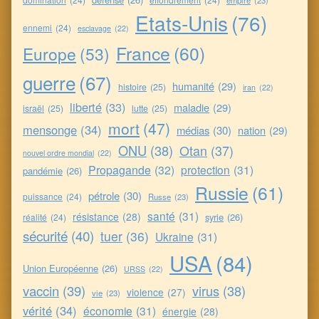
Etats-Unis
(76)
ennemi
(24)
esclavage
(22)
France
(60)
Europe
(53)
guerre
(67)
humanité
(29)
histoire
(25)
iran
(22)
liberté
(33)
maladie
(29)
israël
(25)
lutte
(25)
mort
(47)
mensonge
(34)
médias
(30)
nation
(29)
ONU
(38)
Otan
(37)
nouvel ordre mondial
(22)
Propagande
(32)
protection
(31)
pandémie
(26)
Russie
(61)
pétrole
(30)
puissance
(24)
Russe
(23)
santé
(31)
résistance
(28)
syrie
(26)
réalité
(24)
sécurité
(40)
tuer
(36)
Ukraine
(31)
USA
(84)
Union Européenne
(26)
URSS
(22)
vaccin
(39)
virus
(38)
violence
(27)
vie
(23)
vérité
(34)
économie
(31)
énergie
(28)