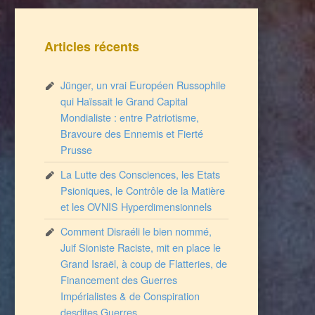
Articles récents
Jünger, un vrai Européen Russophile
qui Haïssait le Grand Capital
Mondialiste : entre Patriotisme,
Bravoure des Ennemis et Fierté
Prusse
La Lutte des Consciences, les Etats
Psioniques, le Contrôle de la Matière
et les OVNIS Hyperdimensionnels
Comment Disraéli le bien nommé,
Juif Sioniste Raciste, mit en place le
Grand Israël, à coup de Flatteries, de
Financement des Guerres
Impérialistes & de Conspiration
desdites Guerres