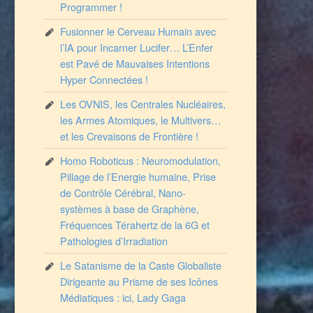
Programmer !
Fusionner le Cerveau Humain avec
l’IA pour Incarner Lucifer… L’Enfer
est Pavé de Mauvaises Intentions
Hyper Connectées !
Les OVNIS, les Centrales Nucléaires,
les Armes Atomiques, le Multivers…
et les Crevaisons de Frontière !
Homo Roboticus : Neuromodulation,
Pillage de l’Energie humaine, Prise
de Contrôle Cérébral, Nano-
systèmes à base de Graphène,
Fréquences Térahertz de la 6G et
Pathologies d’Irradiation
Le Satanisme de la Caste Globaliste
Dirigeante au Prisme de ses Icônes
Médiatiques : ici, Lady Gaga