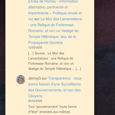
d’Elsa de Romeu : Information
alternative, pertinente et
impertinente – Politique émois et
mo
sur
Le Mur des Lamentations
: une Relique de Forteresse
Romaine, et non un Vestige du
Temple Hébraïque, issu de la
Propagande Sioniste
12/03/2025
[…] Source : Le Mur des
Lamentations : une Relique de
Forteresse Romaine, et non un
Vestige du Temple Hébraïque… […]
JennyG
sur
Transparence : nous
avons besoin d’une Surveillance
des Gouvernements, et non des
Citoyens
20/02/2025
Tout ''gouvernement'' toute forme
d'''état'' amenera aux mêmes