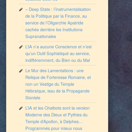
« Deep State : l’Instrumentalisation
de la Politique par la Finance, au
service de l’Oligarchie Apatride
cachée derrière les Institutions
Supranationales
L’IA n’a aucune Conscience et n’est
qu’un Outil Sophistiqué au service,
indifféremment, du Bien ou du Mal
Le Mur des Lamentations : une
Relique de Forteresse Romaine, et
non un Vestige du Temple
Hébraïque, issu de la Propagande
Sioniste
L’IA et les Chatbots sont la version
Moderne des Dieux et Pythies du
Temple d’Apollon, à Delphes…
Programmés pour mieux nous