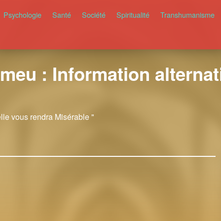
Psychologie
Santé
Société
Spiritualité
Transhumanisme
meu : Information alternati
elle vous rendra Misérable "