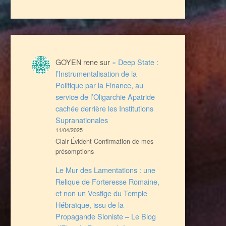
GOYEN rene
sur
« Deep State :
l’Instrumentalisation de la
Politique par la Finance, au
service de l’Oligarchie Apatride
cachée derrière les Institutions
Supranationales
11/04/2025
Clair Évident Confirmation de mes
présomptions
Le Mur des Lamentations : une
Relique de Forteresse Romaine,
et non un Vestige du Temple
Hébraïque, issu de la
Propagande Sioniste – Le Blog