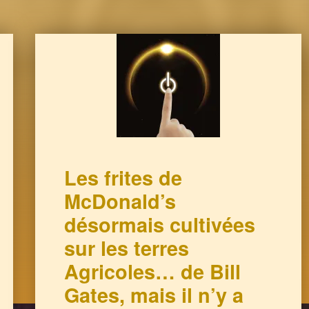
Les frites de
McDonald’s
désormais cultivées
sur les terres
Agricoles… de Bill
Gates, mais il n’y a