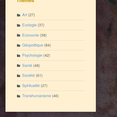
Thèmes
Art
(27)
Ecologie
(37)
Economie
(58)
Géopolitique
(84)
Psychologie
(42)
Santé
(48)
Société
(61)
Spiritualité
(27)
Transhumanisme
(46)