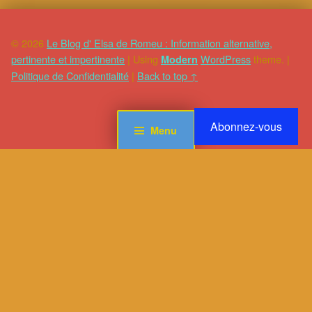
© 2026
Le Blog d' Elsa de Romeu : Information alternative,
pertinente et impertinente
|
Using
WordPress
theme.
|
Modern
Politique de Confidentialité
|
Back to top ↑
Abonnez-vous
Menu