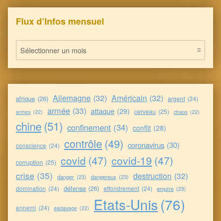
Flux d’Infos mensuel
Flux d’Infos mensuel
Allemagne
(32)
Américain
(32)
afrique
(26)
argent
(24)
armée
(33)
attaque
(29)
cerveau
(25)
armes
(22)
chaos
(22)
chine
(51)
confinement
(34)
conflit
(28)
contrôle
(49)
coronavirus
(30)
conscience
(24)
covid
(47)
covid-19
(47)
corruption
(25)
crise
(35)
destruction
(32)
danger
(23)
dangereux
(23)
défense
(26)
domination
(24)
effondrement
(24)
empire
(23)
Etats-Unis
(76)
ennemi
(24)
esclavage
(22)