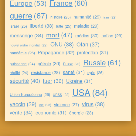
France
(60)
Europe
(53)
guerre
(67)
humanité
(29)
histoire
(25)
iran
(22)
liberté
(33)
maladie
(29)
israël
(25)
lutte
(25)
mort
(47)
mensonge
(34)
médias
(30)
nation
(29)
ONU
(38)
Otan
(37)
nouvel ordre mondial
(22)
Propagande
(32)
protection
(31)
pandémie
(26)
Russie
(61)
pétrole
(30)
puissance
(24)
Russe
(23)
santé
(31)
résistance
(28)
syrie
(26)
réalité
(24)
sécurité
(40)
tuer
(36)
Ukraine
(31)
USA
(84)
Union Européenne
(26)
URSS
(22)
vaccin
(39)
virus
(38)
violence
(27)
vie
(23)
vérité
(34)
économie
(31)
énergie
(28)