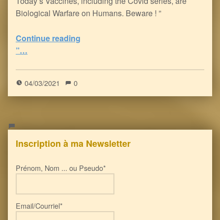
Today’s Vaccines, including the Covid series, are
Biological Warfare on Humans. Beware ! ”
“Dirty Vaccines : Human Allergies and Systemic Disorders on the rise
Continue reading
”…
0
(
0
)
04/03/2021
0
Inscription à ma Newsletter
Prénom, Nom ... ou Pseudo*
Email/Courriel*