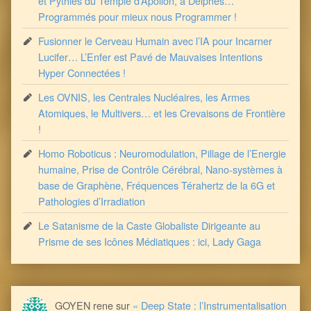
et Pythies du Temple d’Apollon, à Delphes…
Programmés pour mieux nous Programmer !
Fusionner le Cerveau Humain avec l’IA pour Incarner
Lucifer… L’Enfer est Pavé de Mauvaises Intentions
Hyper Connectées !
Les OVNIS, les Centrales Nucléaires, les Armes
Atomiques, le Multivers… et les Crevaisons de Frontière
!
Homo Roboticus : Neuromodulation, Pillage de l’Energie
humaine, Prise de Contrôle Cérébral, Nano-systèmes à
base de Graphène, Fréquences Térahertz de la 6G et
Pathologies d’Irradiation
Le Satanisme de la Caste Globaliste Dirigeante au
Prisme de ses Icônes Médiatiques : ici, Lady Gaga
GOYEN rene
sur
« Deep State : l’Instrumentalisation