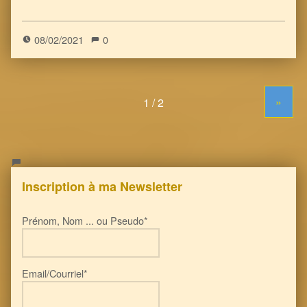
1
)
08/02/2021
0
»
Inscription à ma Newsletter
Prénom, Nom ... ou Pseudo*
Email/Courriel*