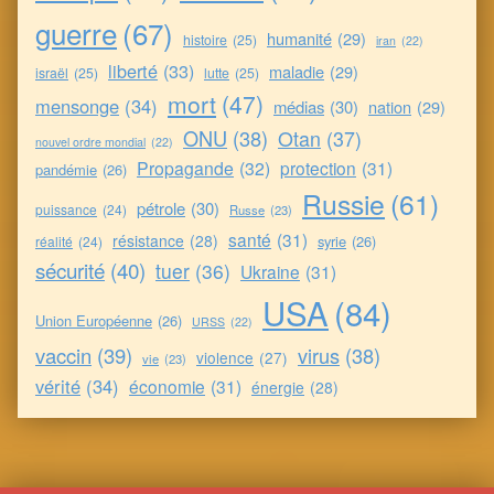
guerre
(67)
humanité
(29)
histoire
(25)
iran
(22)
liberté
(33)
maladie
(29)
israël
(25)
lutte
(25)
mort
(47)
mensonge
(34)
médias
(30)
nation
(29)
ONU
(38)
Otan
(37)
nouvel ordre mondial
(22)
Propagande
(32)
protection
(31)
pandémie
(26)
Russie
(61)
pétrole
(30)
puissance
(24)
Russe
(23)
santé
(31)
résistance
(28)
syrie
(26)
réalité
(24)
sécurité
(40)
tuer
(36)
Ukraine
(31)
USA
(84)
Union Européenne
(26)
URSS
(22)
vaccin
(39)
virus
(38)
violence
(27)
vie
(23)
vérité
(34)
économie
(31)
énergie
(28)