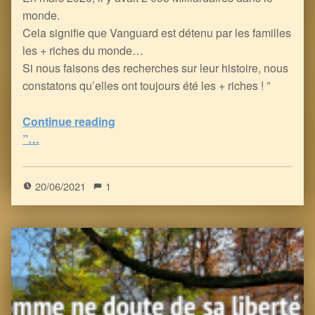
monde.
Cela signifie que Vanguard est détenu par les familles
les + riches du monde…
Si nous faisons des recherches sur leur histoire, nous
constatons qu’elles ont toujours été les + riches ! ”
Continue reading
“BlackRock, Vanguard et State Street : 3 Fonds d’Investissement qui Possèdent le Monde…ou presque.
”…
0
(
0
)
20/06/2021
1