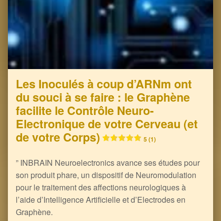
Les Inoculés à coup d’ARNm ont
du souci à se faire : le Graphène
facilite le Contrôle Neuro-
Electronique de votre Cerveau (et
de votre Corps)
5 (1)
” INBRAIN Neuroelectronics avance ses études pour
son produit phare, un dispositif de Neuromodulation
pour le traitement des affections neurologiques à
l’aide d’Intelligence Artificielle et d’Electrodes en
Graphène.