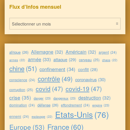
Flux d’Infos mensuel
Flux d’Infos mensuel
Allemagne
(32)
Américain
(32)
afrique
(26)
argent
(24)
armée
(33)
attaque
(29)
cerveau
(25)
armes
(22)
chaos
(22)
chine
(51)
confinement
(34)
conflit
(28)
contrôle
(49)
coronavirus
(30)
conscience
(24)
covid
(47)
covid-19
(47)
corruption
(25)
crise
(35)
destruction
(32)
danger
(23)
dangereux
(23)
défense
(26)
domination
(24)
effondrement
(24)
empire
(23)
Etats-Unis
(76)
ennemi
(24)
esclavage
(22)
France
(60)
Europe
(53)