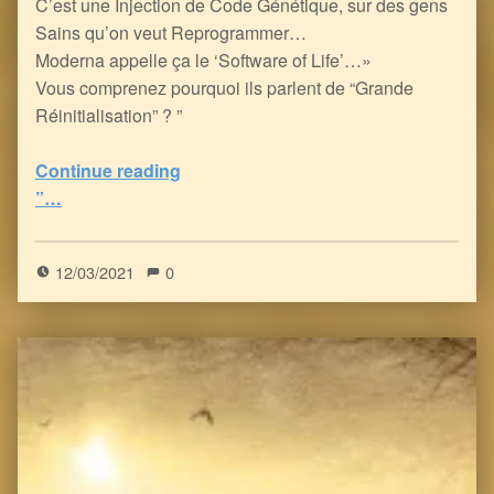
C’est une Injection de Code Génétique, sur des gens
Sains qu’on veut Reprogrammer…
Moderna appelle ça le ‘Software of Life’…»
Vous comprenez pourquoi ils parlent de “Grande
Réinitialisation” ? ”
“le Doute, l’Amour, la Perte, la Liberté et l’Homme Génétiquement Modifié… ou pas
Continue reading
”…
5
(
1
)
12/03/2021
0