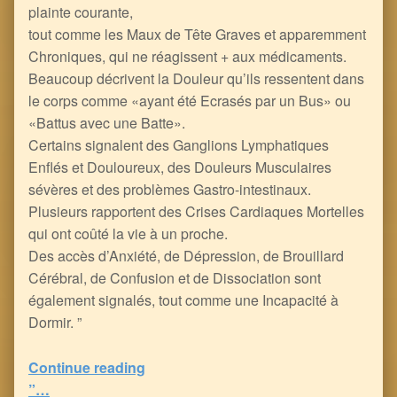
plainte courante,
tout comme les Maux de Tête Graves et apparemment
Chroniques, qui ne réagissent + aux médicaments.
Beaucoup décrivent la Douleur qu’ils ressentent dans
le corps comme «ayant été Ecrasés par un Bus» ou
«Battus avec une Batte».
Certains signalent des Ganglions Lymphatiques
Enflés et Douloureux, des Douleurs Musculaires
sévères et des problèmes Gastro-intestinaux.
Plusieurs rapportent des Crises Cardiaques Mortelles
qui ont coûté la vie à un proche.
Des accès d’Anxiété, de Dépression, de Brouillard
Cérébral, de Confusion et de Dissociation sont
également signalés, tout comme une Incapacité à
Dormir. ”
“Les Effets calamiteux ou Mortels des Vaccins /Potions Géniques
Continue reading
”…
5
(