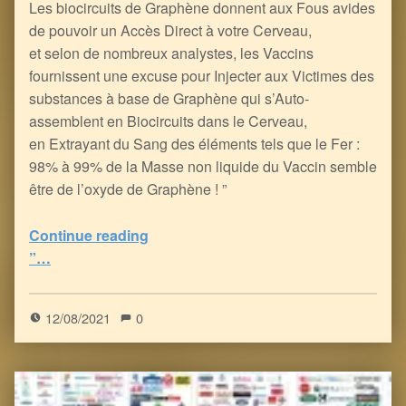
Les biocircuits de Graphène donnent aux Fous avides
de pouvoir un Accès Direct à votre Cerveau,
et selon de nombreux analystes, les Vaccins
fournissent une excuse pour Injecter aux Victimes des
substances à base de Graphène qui s’Auto-
assemblent en Biocircuits dans le Cerveau,
en Extrayant du Sang des éléments tels que le Fer :
98% à 99% de la Masse non liquide du Vaccin semble
être de l’oxyde de Graphène ! ”
Continue reading
“Les Inoculés à coup d’ARNm ont du souci à se faire : le Graphène facilite le Contrôle Neuro-Electronique de votre Cerveau (et de votre Corps)
”…
5
(
1
)
12/08/2021
0