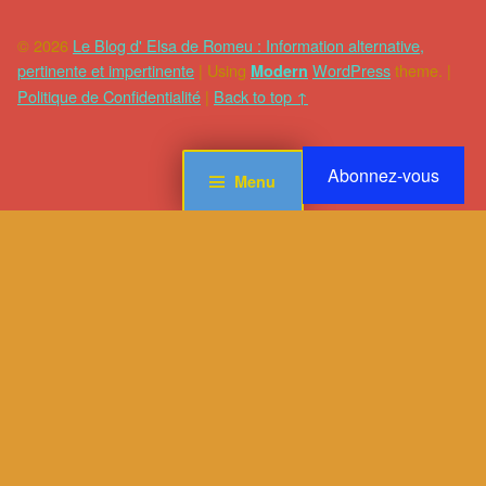
© 2026
Le Blog d' Elsa de Romeu : Information alternative,
pertinente et impertinente
|
Using
WordPress
theme.
|
Modern
Politique de Confidentialité
|
Back to top ↑
Abonnez-vous
Menu