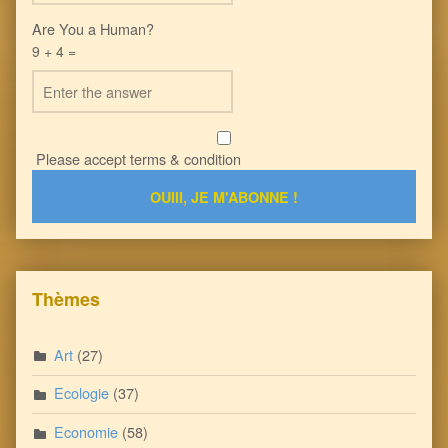
Are You a Human?
9 + 4 =
Please accept terms & condition
Thèmes
Art
(27)
Ecologie
(37)
Economie
(58)