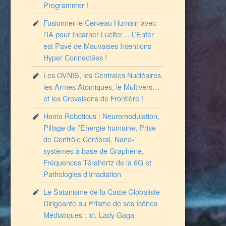
Programmer !
Fusionner le Cerveau Humain avec
l’IA pour Incarner Lucifer… L’Enfer
est Pavé de Mauvaises Intentions
Hyper Connectées !
Les OVNIS, les Centrales Nucléaires,
les Armes Atomiques, le Multivers…
et les Crevaisons de Frontière !
Homo Roboticus : Neuromodulation,
Pillage de l’Energie humaine, Prise
de Contrôle Cérébral, Nano-
systèmes à base de Graphène,
Fréquences Térahertz de la 6G et
Pathologies d’Irradiation
Le Satanisme de la Caste Globaliste
Dirigeante au Prisme de ses Icônes
Médiatiques : ici, Lady Gaga