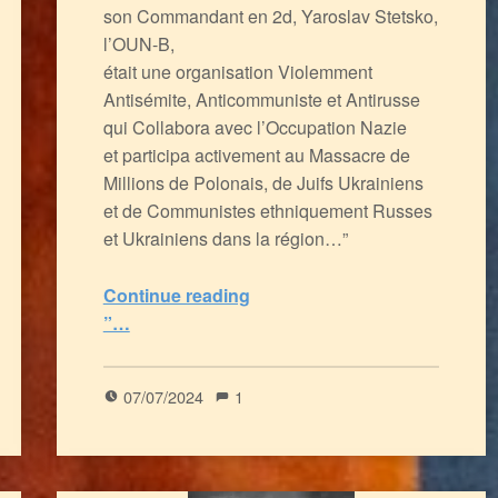
son Commandant en 2d, Yaroslav Stetsko,
l’OUN-B,
était une organisation Violemment
Antisémite, Anticommuniste et Antirusse
qui Collabora avec l’Occupation Nazie
et participa activement au Massacre de
Millions de Polonais, de Juifs Ukrainiens
et de Communistes ethniquement Russes
et Ukrainiens dans la région…”
Continue reading
“L’Ukraine, Sex-Friend de la CIA depuis 75 ans, via l’OUN (toute ressemblance avec l’ONU n’est pas une coincidence 😉
”…
5
(
2
)
07/07/2024
1