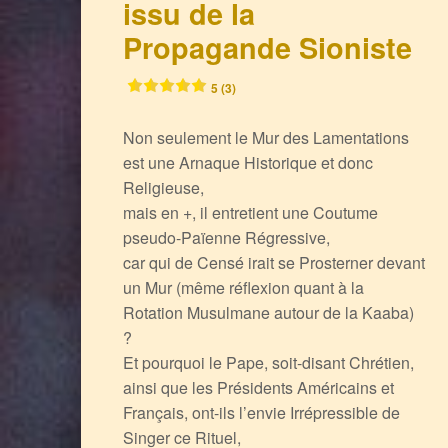
issu de la
Propagande Sioniste
5 (3)
Non seulement le Mur des Lamentations
est une Arnaque Historique et donc
Religieuse,
mais en +, il entretient une Coutume
pseudo-Païenne Régressive,
car qui de Censé irait se Prosterner devant
un Mur (même réflexion quant à la
Rotation Musulmane autour de la Kaaba)
?
Et pourquoi le Pape, soit-disant Chrétien,
ainsi que les Présidents Américains et
Français, ont-ils l’envie Irrépressible de
Singer ce Rituel,