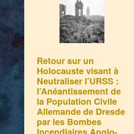
Retour sur un
Holocauste visant à
Neutraliser l’URSS :
l’Anéantissement de
la Population Civile
Allemande de Dresde
par les Bombes
Incendiaires Anglo-