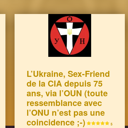
L’Ukraine, Sex-Friend
de la CIA depuis 75
ans, via l’OUN (toute
ressemblance avec
l’ONU n’est pas une
coincidence ;-)
5