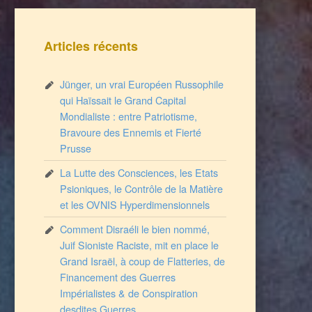
Articles récents
Jünger, un vrai Européen Russophile
qui Haïssait le Grand Capital
Mondialiste : entre Patriotisme,
Bravoure des Ennemis et Fierté
Prusse
La Lutte des Consciences, les Etats
Psioniques, le Contrôle de la Matière
et les OVNIS Hyperdimensionnels
Comment Disraéli le bien nommé,
Juif Sioniste Raciste, mit en place le
Grand Israël, à coup de Flatteries, de
Financement des Guerres
Impérialistes & de Conspiration
desdites Guerres