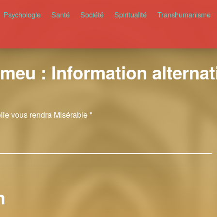
Psychologie
Santé
Société
Spiritualité
Transhumanisme
meu : Information alternati
elle vous rendra Misérable "
n