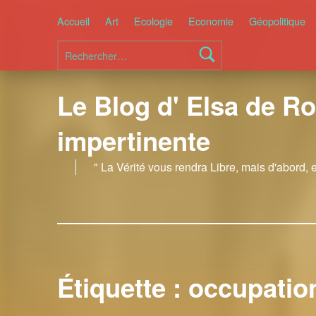
Accueil
Art
Ecologie
Economie
Géopolitique
Rechercher :
Le Blog d' Elsa de Ro
impertinente
" La Vérité vous rendra Libre, mais d'abord, 
Étiquette :
occupatio