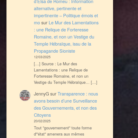
d’Elsa de Romeu : Information
alternative, pertinente et
impertinente – Politique émois et
mo
sur
Le Mur des Lamentations
: une Relique de Forteresse
Romaine, et non un Vestige du
Temple Hébraïque, issu de la
Propagande Sioniste
12/03/2025
[…] Source : Le Mur des
Lamentations : une Relique de
Forteresse Romaine, et non un
Vestige du Temple Hébraïque… […]
JennyG
sur
Transparence : nous
avons besoin d’une Surveillance
des Gouvernements, et non des
Citoyens
20/02/2025
Tout ''gouvernement'' toute forme
d'''état'' amenera aux mêmes