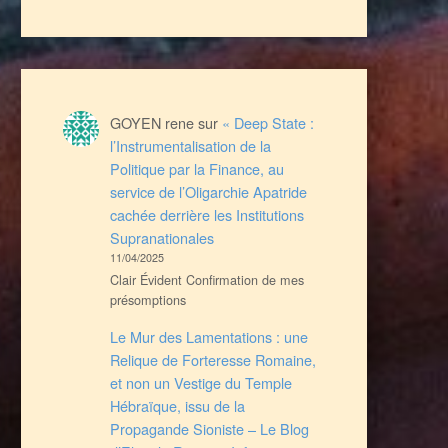
GOYEN rene
sur
« Deep State :
l’Instrumentalisation de la
Politique par la Finance, au
service de l’Oligarchie Apatride
cachée derrière les Institutions
Supranationales
11/04/2025
Clair Évident Confirmation de mes
présomptions
Le Mur des Lamentations : une
Relique de Forteresse Romaine,
et non un Vestige du Temple
Hébraïque, issu de la
Propagande Sioniste – Le Blog