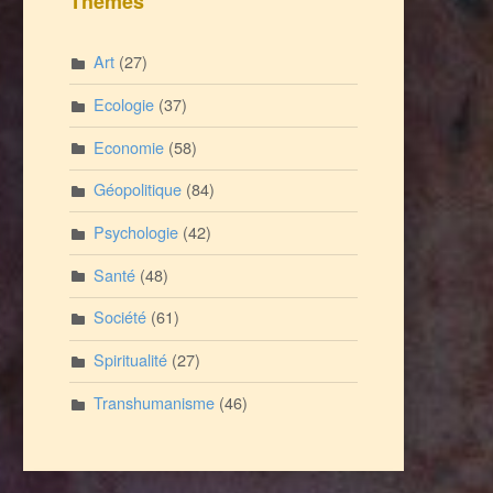
Thèmes
Art
(27)
Ecologie
(37)
Economie
(58)
Géopolitique
(84)
Psychologie
(42)
Santé
(48)
Société
(61)
Spiritualité
(27)
Transhumanisme
(46)