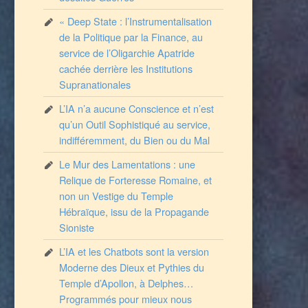
« Deep State : l’Instrumentalisation
de la Politique par la Finance, au
service de l’Oligarchie Apatride
cachée derrière les Institutions
Supranationales
L’IA n’a aucune Conscience et n’est
qu’un Outil Sophistiqué au service,
indifféremment, du Bien ou du Mal
Le Mur des Lamentations : une
Relique de Forteresse Romaine, et
non un Vestige du Temple
Hébraïque, issu de la Propagande
Sioniste
L’IA et les Chatbots sont la version
Moderne des Dieux et Pythies du
Temple d’Apollon, à Delphes…
Programmés pour mieux nous