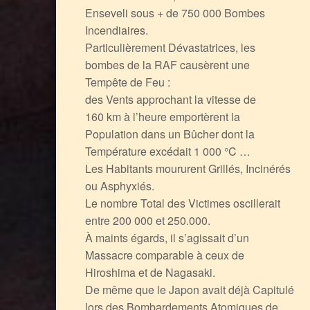
Enseveli sous + de 750 000 Bombes
Incendiaires.
Particulièrement Dévastatrices, les
bombes de la RAF causèrent une
Tempête de Feu :
des Vents approchant la vitesse de
160 km à l’heure emportèrent la
Population dans un Bûcher dont la
Température excédait 1 000 °C …
Les Habitants moururent Grillés, Incinérés
ou Asphyxiés.
Le nombre Total des Victimes oscillerait
entre 200 000 et 250.000.
À maints égards, il s’agissait d’un
Massacre comparable à ceux de
Hiroshima et de Nagasaki.
De même que le Japon avait déjà Capitulé
lors des Bombardements Atomiques de