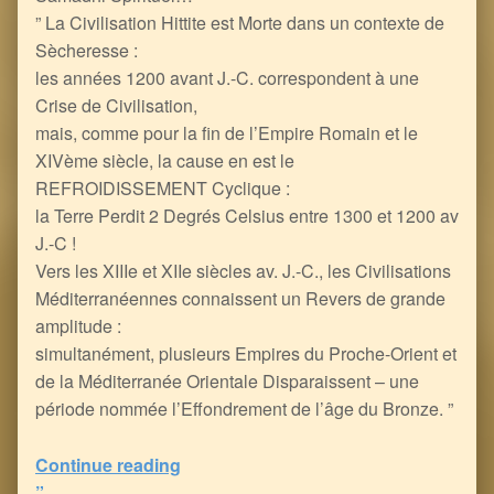
” La Civilisation Hittite est Morte dans un contexte de
Sècheresse :
les années 1200 avant J.-C. correspondent à une
Crise de Civilisation,
mais, comme pour la fin de l’Empire Romain et le
XIVème siècle, la cause en est le
REFROIDISSEMENT Cyclique :
la Terre Perdit 2 Degrés Celsius entre 1300 et 1200 av
J.-C !
Vers les XIIIe et XIIe siècles av. J.-C., les Civilisations
Méditerranéennes connaissent un Revers de grande
amplitude :
simultanément, plusieurs Empires du Proche-Orient et
de la Méditerranée Orientale Disparaissent – une
période nommée l’Effondrement de l’âge du Bronze. ”
Continue reading
“Le Refroidissement Climatique est un Vecteur décisif de la Sècheresse et de la Chute des Civilisations
”…