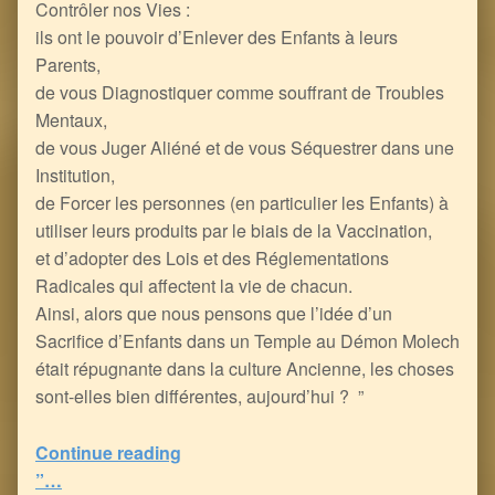
Contrôler nos Vies :
ils ont le pouvoir d’Enlever des Enfants à leurs
Parents,
de vous Diagnostiquer comme souffrant de Troubles
Mentaux,
de vous Juger Aliéné et de vous Séquestrer dans une
Institution,
de Forcer les personnes (en particulier les Enfants) à
utiliser leurs produits par le biais de la Vaccination,
et d’adopter des Lois et des Réglementations
Radicales qui affectent la vie de chacun.
Ainsi, alors que nous pensons que l’idée d’un
Sacrifice d’Enfants dans un Temple au Démon Molech
était répugnante dans la culture Ancienne, les choses
sont-elles bien différentes, aujourd’hui ? ”
Continue reading
“la Médecine Allopathique… Idolâtrie rétrograde du XXIème siècle et Serpent de la Tentation moderne
”…
0
(