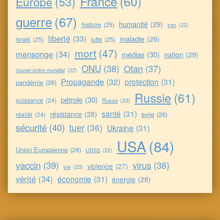
France
(60)
Europe
(53)
guerre
(67)
humanité
(29)
histoire
(25)
iran
(22)
liberté
(33)
maladie
(29)
israël
(25)
lutte
(25)
mort
(47)
mensonge
(34)
médias
(30)
nation
(29)
ONU
(38)
Otan
(37)
nouvel ordre mondial
(22)
Propagande
(32)
protection
(31)
pandémie
(26)
Russie
(61)
pétrole
(30)
puissance
(24)
Russe
(23)
santé
(31)
résistance
(28)
syrie
(26)
réalité
(24)
sécurité
(40)
tuer
(36)
Ukraine
(31)
USA
(84)
Union Européenne
(26)
URSS
(22)
vaccin
(39)
virus
(38)
violence
(27)
vie
(23)
vérité
(34)
économie
(31)
énergie
(28)