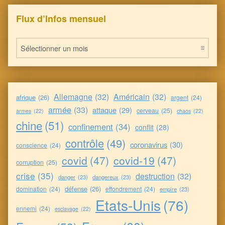
Flux d’Infos mensuel
Flux d’Infos mensuel
Allemagne
(32)
Américain
(32)
afrique
(26)
argent
(24)
armée
(33)
attaque
(29)
cerveau
(25)
armes
(22)
chaos
(22)
chine
(51)
confinement
(34)
conflit
(28)
contrôle
(49)
coronavirus
(30)
conscience
(24)
covid
(47)
covid-19
(47)
corruption
(25)
crise
(35)
destruction
(32)
danger
(23)
dangereux
(23)
défense
(26)
domination
(24)
effondrement
(24)
empire
(23)
Etats-Unis
(76)
ennemi
(24)
esclavage
(22)