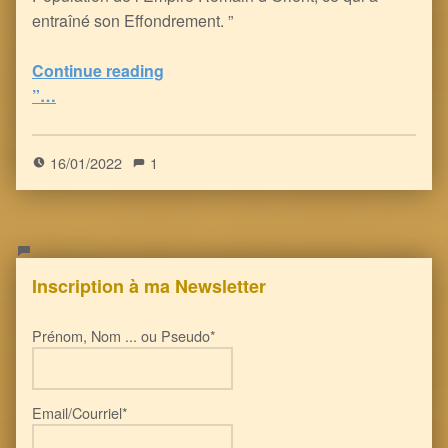
entraîné son Effondrement. ”
Continue reading
“Quand les Cieux s’Assombrissent… un fragment d’Histoire des Calamités Terrestres (voire Cosmiques) et de leur incidence sur les Civilisations
”…
5
(
1
)
16/01/2022
1
Inscription à ma Newsletter
Prénom, Nom ... ou Pseudo*
Email/Courriel*