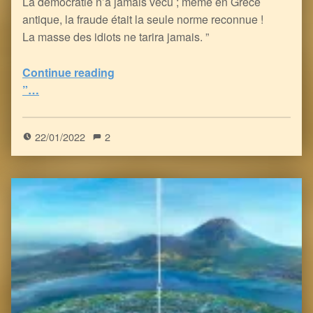
La démocratie n’a jamais vécu ; même en Grèce
antique, la fraude était la seule norme reconnue !
La masse des idiots ne tarira jamais. ”
Continue reading
“le Cirque des Babouins se prenant pour des Humains : “Le monde entier est un Théâtre ; tous, hommes et femmes, n’y sont que des Acteurs, et notre vie durant, nous Jouons plusieurs Rôles” – Shakespeare
”…
5
(
1
)
22/01/2022
2