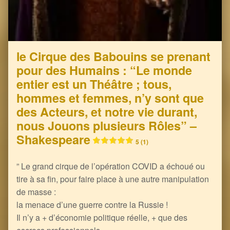
le Cirque des Babouins se prenant
pour des Humains : “Le monde
entier est un Théâtre ; tous,
hommes et femmes, n’y sont que
des Acteurs, et notre vie durant,
nous Jouons plusieurs Rôles” –
Shakespeare
5 (1)
” Le grand cirque de l’opération COVID a échoué ou
tire à sa fin, pour faire place à une autre manipulation
de masse :
la menace d’une guerre contre la Russie !
Il n’y a + d’économie politique réelle, + que des