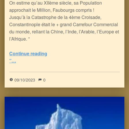
On estime qu’au XIIème siècle, sa Population
approchait le Million, Faubourgs compris !
Jusqu’à la Catastrophe de la 4ème Croisade,
Constantinople était le + grand Carrefour Commercial
du monde, reliant la Chine, l’Inde, l’Arabie, l’Europe et
l’Afrique. ”
Continue reading
“Le Berceau & le Coeur de la Chrétienté, mais aussi de la République Participative, se trouvent en Orient : Byzance la Grecque, devenue Constantinople, puis Istanbul –
”…
5
(
4
)
09/10/2023
0