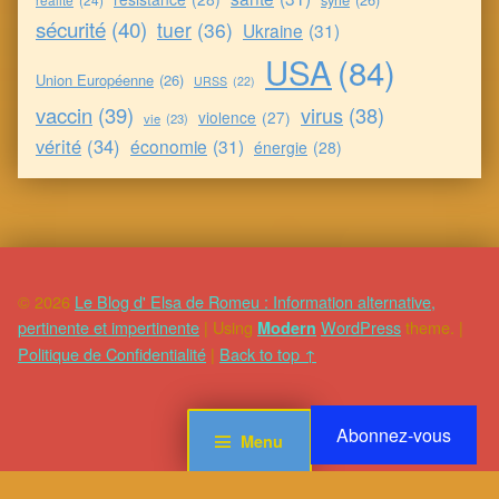
sécurité
(40)
tuer
(36)
Ukraine
(31)
USA
(84)
Union Européenne
(26)
URSS
(22)
vaccin
(39)
virus
(38)
violence
(27)
vie
(23)
vérité
(34)
économie
(31)
énergie
(28)
© 2026
Le Blog d' Elsa de Romeu : Information alternative,
pertinente et impertinente
|
Using
WordPress
theme.
|
Modern
Politique de Confidentialité
|
Back to top ↑
Abonnez-vous
Menu