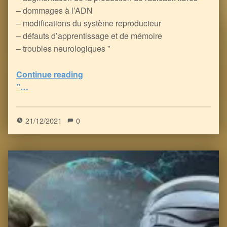
– dommages à l’ADN
– modifications du système reproducteur
– défauts d’apprentissage et de mémoire
– troubles neurologiques ”
Continue reading
“Une étude magistrale sur les Effets de la 5G, alias le Covid (article complet via le lien en fin d’article)
”…
5
(
1
)
21/12/2021
0