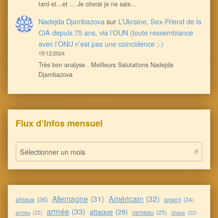
tard et...et ... Je citerai je ne sais…
Nadejda Djambazova
sur
L’Ukraine, Sex-Friend de la
CIA depuis 75 ans, via l’OUN (toute ressemblance
avec l’ONU n’est pas une coincidence ;-)
15/12/2024
Très bon analyse . Meilleurs Salutations Nadejda
Djambazova
Flux d’Infos mensuel
Flux d’Infos mensuel
Allemagne
(31)
Américain
(32)
afrique
(26)
argent
(24)
armée
(33)
attaque
(29)
cerveau
(25)
armes
(22)
chaos
(22)