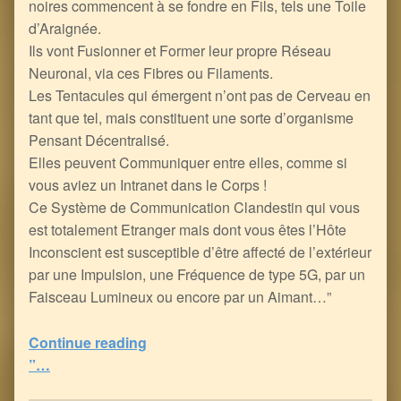
noires commencent à se fondre en Fils, tels une Toile
d’Araignée.
Ils vont Fusionner et Former leur propre Réseau
Neuronal, via ces Fibres ou Filaments.
Les Tentacules qui émergent n’ont pas de Cerveau en
tant que tel, mais constituent une sorte d’organisme
Pensant Décentralisé.
Elles peuvent Communiquer entre elles, comme si
vous aviez un Intranet dans le Corps !
Ce Système de Communication Clandestin qui vous
est totalement Etranger mais dont vous êtes l’Hôte
Inconscient est susceptible d’être affecté de l’extérieur
par une Impulsion, une Fréquence de type 5G, par un
Faisceau Lumineux ou encore par un Aimant…”
Continue reading
“l’Injection Vaxxinale : un vrai Freak Show, avec la Pieuvre Globaliste Cybernétique incluse, au sens propre…
”…
5
(
1
)