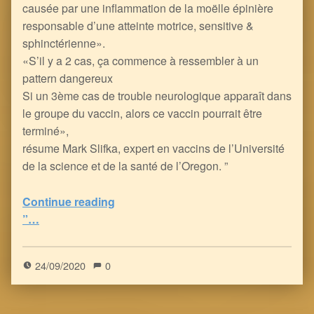
causée par une inflammation de la moëlle épinière
responsable d’une atteinte motrice, sensitive &
sphinctérienne».
«S’il y a 2 cas, ça commence à ressembler à un
pattern dangereux
Si un 3ème cas de trouble neurologique apparaît dans
le groupe du vaccin, alors ce vaccin pourrait être
terminé»,
résume Mark Slifka, expert en vaccins de l’Université
de la science et de la santé de l’Oregon. ”
“Vaccin contre le Covid-19 : deux volontaires atteints de Pathologies Neurologiques graves
Continue reading
”…
5
(
1
)
24/09/2020
0