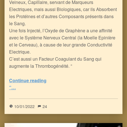
Veineux, Capillaire, servant de Marqueurs
Electriques, mais aussi Biologiques, car ils Absorbent
les Protéines et d’autres Composants présents dans
le Sang.
Une fois Injecté, l’Oxyde de Graphène a une affinité
avec le Système Nerveux Central (la Moelle Epinière
et le Cerveau), à cause de leur grande Conductivité
Electrique.
C’est aussi un Facteur Coagulant du Sang qui
augmente la Thrombogénéité. ”
Continue reading
“Penser le Mal afin de Mieux Combattre pour le Bien : au fondement de l’Hérésie du Covidisme et de la Vaccinologie, le Transhumanisme
”…
5
(
1
)
10/01/2022
24