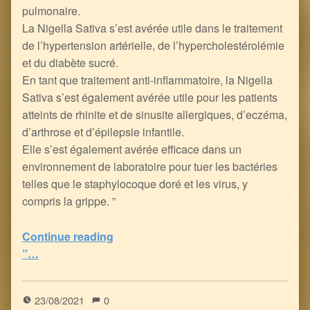
pulmonaire.
La Nigella Sativa s’est avérée utile dans le traitement
de l’hypertension artérielle, de l’hypercholestérolémie
et du diabète sucré.
En tant que traitement anti-inflammatoire, la Nigella
Sativa s’est également avérée utile pour les patients
atteints de rhinite et de sinusite allergiques, d’eczéma,
d’arthrose et d’épilepsie infantile.
Elle s’est également avérée efficace dans un
environnement de laboratoire pour tuer les bactéries
telles que le staphylocoque doré et les virus, y
compris la grippe. ”
Continue reading
“les Graines de Nigelle : un Traitement pour l’Infection par le COVID… et le Vaccin ?
”…
5
(
1
)
23/08/2021
0