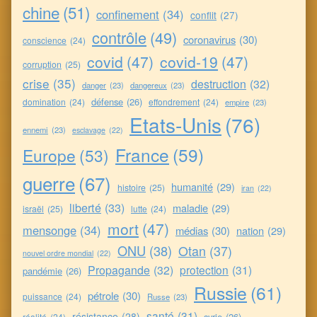
chine
(51)
confinement
(34)
conflit
(27)
contrôle
(49)
coronavirus
(30)
conscience
(24)
covid
(47)
covid-19
(47)
corruption
(25)
crise
(35)
destruction
(32)
danger
(23)
dangereux
(23)
défense
(26)
domination
(24)
effondrement
(24)
empire
(23)
Etats-Unis
(76)
ennemi
(23)
esclavage
(22)
France
(59)
Europe
(53)
guerre
(67)
humanité
(29)
histoire
(25)
iran
(22)
liberté
(33)
maladie
(29)
israël
(25)
lutte
(24)
mort
(47)
mensonge
(34)
médias
(30)
nation
(29)
ONU
(38)
Otan
(37)
nouvel ordre mondial
(22)
Propagande
(32)
protection
(31)
pandémie
(26)
Russie
(61)
pétrole
(30)
puissance
(24)
Russe
(23)
santé
(31)
résistance
(28)
syrie
(26)
réalité
(24)