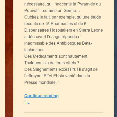
nécessaire, qui innocente la Pyramide du
Pouvoir – comme un Germe…
Oubliez le fait, par exemple, qu’une étude
récente de 15 Pharmacies et de 5
Dispensaires Hospitaliers en Sierra Leone
a découvert l’usage répandu et
inadmissible des Antibiotiques Bêta-
lactamines.
Ces Médicaments sont hautement
Toxiques. Un de leurs effets ?
Des Saignements excessifs ! Il s’agit de
l’effrayant Effet Ebola vanté dans la
Presse mondiale. ”
“Virus Ebola : la nouvelle Epidémie de Mensonge et l’Empoisonnement Multifactoriel des Africains
Continue reading
”…
0
(
0
)