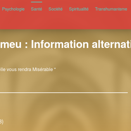
Psychologie
Santé
Société
Spiritualité
Transhumanisme
meu : Information alternati
elle vous rendra Misérable "
3)