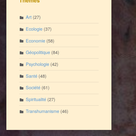
Thèmes
Art
(27)
Ecologie
(37)
Economie
(58)
Géopolitique
(84)
Psychologie
(42)
Santé
(48)
Société
(61)
Spiritualité
(27)
Transhumanisme
(46)