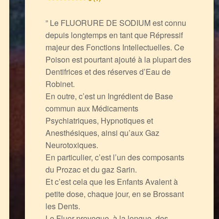
” Le FLUORURE DE SODIUM est connu
depuis longtemps en tant que Répressif
majeur des Fonctions Intellectuelles. Ce
Poison est pourtant ajouté à la plupart des
Dentifrices et des réserves d’Eau de
Robinet.
En outre, c’est un Ingrédient de Base
commun aux Médicaments
Psychiatriques, Hypnotiques et
Anesthésiques, ainsi qu’aux Gaz
Neurotoxiques.
En particulier, c’est l’un des composants
du Prozac et du gaz Sarin.
Et c’est cela que les Enfants Avalent à
petite dose, chaque jour, en se Brossant
les Dents.
Le Fluor provoque, à la longue, des