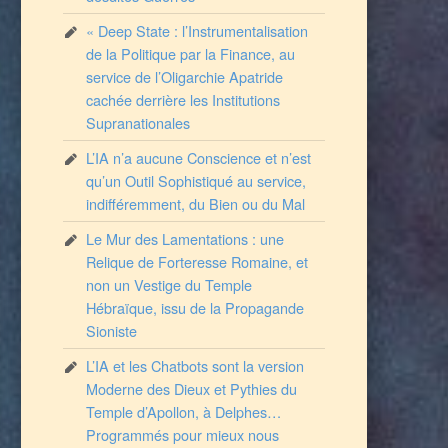
« Deep State : l’Instrumentalisation
de la Politique par la Finance, au
service de l’Oligarchie Apatride
cachée derrière les Institutions
Supranationales
L’IA n’a aucune Conscience et n’est
qu’un Outil Sophistiqué au service,
indifféremment, du Bien ou du Mal
Le Mur des Lamentations : une
Relique de Forteresse Romaine, et
non un Vestige du Temple
Hébraïque, issu de la Propagande
Sioniste
L’IA et les Chatbots sont la version
Moderne des Dieux et Pythies du
Temple d’Apollon, à Delphes…
Programmés pour mieux nous