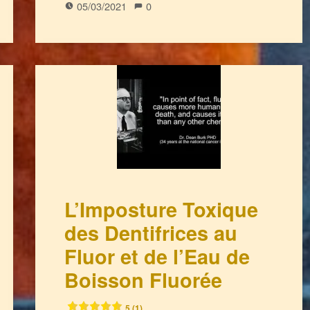
05/03/2021
0
L’Imposture Toxique
des Dentifrices au
Fluor et de l’Eau de
Boisson Fluorée
5 (1)