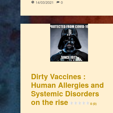
14/03/2021
0
Dirty Vaccines :
Human Allergies and
Systemic Disorders
on the rise
0 (0)