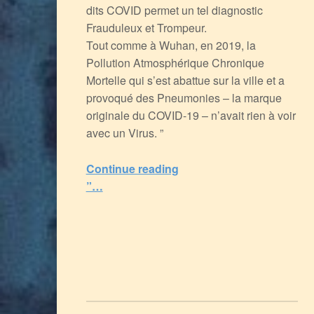
dits COVID permet un tel diagnostic
Frauduleux et Trompeur.
Tout comme à Wuhan, en 2019, la
Pollution Atmosphérique Chronique
Mortelle qui s’est abattue sur la ville et a
provoqué des Pneumonies – la marque
originale du COVID-19 – n’avait rien à voir
avec un Virus. ”
Continue reading
“SIDA et COVID, ou la Défaillance du Système Immunitaire par d’autres causes, et l’Arnaque Médicale
”…
5
(
1
)