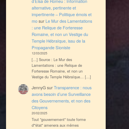
d’Elsa de Romeu : Information
alternative, pertinente et
impertinente – Politique émois et
mo
sur
Le Mur des Lamentations
: une Relique de Forteresse
Romaine, et non un Vestige du
Temple Hébraïque, issu de la
Propagande Sioniste
12/03/2025
[…] Source : Le Mur des
Lamentations : une Relique de
Forteresse Romaine, et non un
Vestige du Temple Hébraïque… […]
JennyG
sur
Transparence : nous
avons besoin d’une Surveillance
des Gouvernements, et non des
Citoyens
20/02/2025
Tout ''gouvernement'' toute forme
d'''état'' amenera aux mêmes