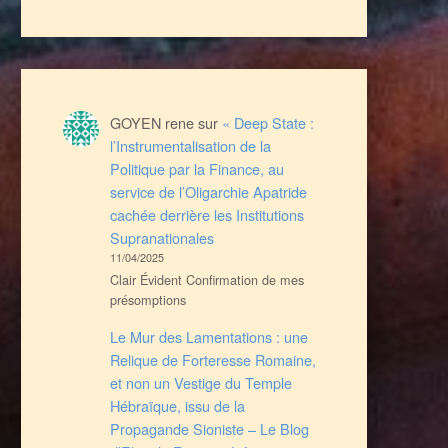
GOYEN rene
sur
« Deep State :
l’Instrumentalisation de la
Politique par la Finance, au
service de l’Oligarchie Apatride
cachée derrière les Institutions
Supranationales
11/04/2025
Clair Évident Confirmation de mes
présomptions
Le Mur des Lamentations : une
Relique de Forteresse Romaine,
et non un Vestige du Temple
Hébraïque, issu de la
Propagande Sioniste – Le Blog