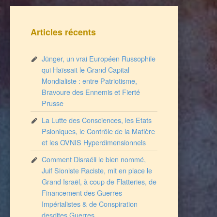
Articles récents
Jünger, un vrai Européen Russophile
qui Haïssait le Grand Capital
Mondialiste : entre Patriotisme,
Bravoure des Ennemis et Fierté
Prusse
La Lutte des Consciences, les Etats
Psioniques, le Contrôle de la Matière
et les OVNIS Hyperdimensionnels
Comment Disraéli le bien nommé,
Juif Sioniste Raciste, mit en place le
Grand Israël, à coup de Flatteries, de
Financement des Guerres
Impérialistes & de Conspiration
desdites Guerres