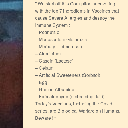
” We start off this Corruption uncovering
with the top 7 ingredients in Vaccines that
cause Severe Allergies and destroy the
Immune System :
– Peanuts oil
– Monosodium Glutamate
– Mercury (Thimerosal)
– Aluminium
– Casein (Lactose)
– Gelatin
– Artificial Sweeteners (Sorbitol)
– Egg
– Human Albumine
– Formaldehyde (embalming fluid)
Today’s Vaccines, including the Covid
series, are Biological Warfare on Humans.
Beware ! ”