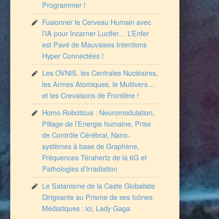
Programmer !
Fusionner le Cerveau Humain avec
l’IA pour Incarner Lucifer… L’Enfer
est Pavé de Mauvaises Intentions
Hyper Connectées !
Les OVNIS, les Centrales Nucléaires,
les Armes Atomiques, le Multivers…
et les Crevaisons de Frontière !
Homo Roboticus : Neuromodulation,
Pillage de l’Energie humaine, Prise
de Contrôle Cérébral, Nano-
systèmes à base de Graphène,
Fréquences Térahertz de la 6G et
Pathologies d’Irradiation
Le Satanisme de la Caste Globaliste
Dirigeante au Prisme de ses Icônes
Médiatiques : ici, Lady Gaga