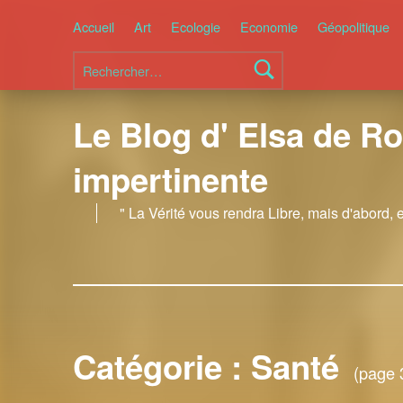
Accueil
Art
Ecologie
Economie
Géopolitique
Rechercher :
Le Blog d' Elsa de Ro
impertinente
" La Vérité vous rendra Libre, mais d'abord, 
Catégorie :
Santé
(page 