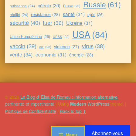
Russie
(61)
pétrole
(30)
puissance
(24)
Russe
(23)
santé
(31)
résistance
(28)
syrie
(26)
réalité
(24)
sécurité
(40)
tuer
(36)
Ukraine
(31)
USA
(84)
Union Européenne
(26)
URSS
(22)
vaccin
(39)
virus
(38)
violence
(27)
vie
(23)
vérité
(34)
économie
(31)
énergie
(28)
© 2026
Le Blog d' Elsa de Romeu : Information alternative,
pertinente et impertinente
|
Using
WordPress
theme.
|
Modern
Politique de Confidentialité
|
Back to top ↑
Abonnez-vous
Menu