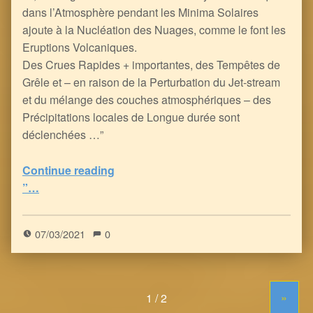
dans l’Atmosphère pendant les Minima Solaires
ajoute à la Nucléation des Nuages, comme le font les
Eruptions Volcaniques.
Des Crues Rapides + importantes, des Tempêtes de
Grêle et – en raison de la Perturbation du Jet-stream
et du mélange des couches atmosphériques – des
Précipitations locales de Longue durée sont
déclenchées …”
Continue reading
“Mini Glaciation Terrestre, Famines et Dépopulation à l’horizon, liées au Grand Minimum Solaire et en phase avec l’Agenda Vert de l’ONU
”…
5
(
1
)
07/03/2021
0
»