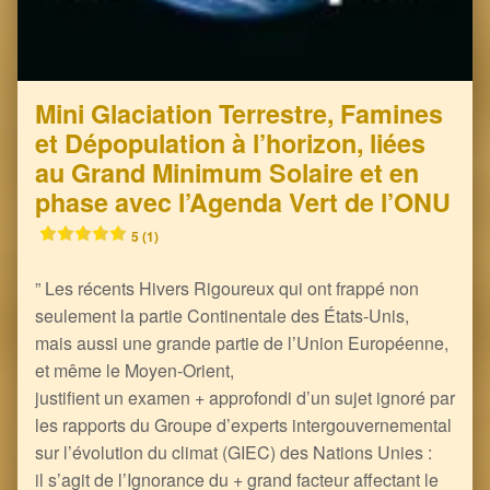
Mini Glaciation Terrestre, Famines
et Dépopulation à l’horizon, liées
au Grand Minimum Solaire et en
phase avec l’Agenda Vert de l’ONU
5 (1)
” Les récents Hivers Rigoureux qui ont frappé non
seulement la partie Continentale des États-Unis,
mais aussi une grande partie de l’Union Européenne,
et même le Moyen-Orient,
justifient un examen + approfondi d’un sujet ignoré par
les rapports du Groupe d’experts intergouvernemental
sur l’évolution du climat (GIEC) des Nations Unies :
il s’agit de l’Ignorance du + grand facteur affectant le