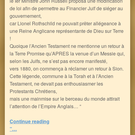
le Ier Ministre John Russell proposa une modification
de loi afin de permettre au Financier Juif de siéger au
gouvernement,
car Lionel Rothschild ne pouvait prêter allégeance à
une Reine Anglicane représentante de Dieu sur Terre
!
Quoique l’Ancien Testament ne mentionne un retour à
la Terre Promise qu’APRES la venue d’un Messie qui,
selon les Juifs, ne s’est pas encore manifesté,
vers 1880, on commença à réclamer un retour à Sion.
Cette légende, commune à la Torah et à l’Ancien
Testament, ne devait pas enthousiasmer les
Protestants Chrétiens,
mais une mainmise sur le berceau du monde attirait
l’attention de l’Empire Anglais… ”
“une Fresque Vertigineuse sur l’Empire (Contre-attaque) des Rothschild et le Soldat Macron…
Continue reading
”…
0
(
0
)