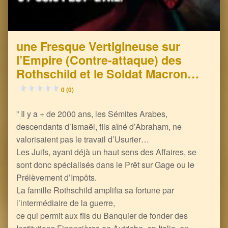
une Fresque Vertigineuse sur
l’Empire (Contre-attaque) des
Rothschild et le Soldat Macron…
0 (0)
” Il y a + de 2000 ans, les Sémites Arabes,
descendants d’Ismaël, fils aîné d’Abraham, ne
valorisaient pas le travail d’Usurier…
Les Juifs, ayant déjà un haut sens des Affaires, se
sont donc spécialisés dans le Prêt sur Gage ou le
Prélèvement d’Impôts.
La famille Rothschild amplifia sa fortune par
l’intermédiaire de la guerre,
ce qui permit aux fils du Banquier de fonder des