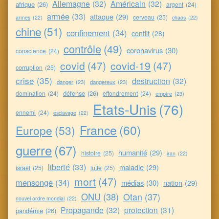
Allemagne
(32)
Américain
(32)
afrique
(26)
argent
(24)
armée
(33)
attaque
(29)
cerveau
(25)
armes
(22)
chaos
(22)
chine
(51)
confinement
(34)
conflit
(28)
contrôle
(49)
coronavirus
(30)
conscience
(24)
covid
(47)
covid-19
(47)
corruption
(25)
crise
(35)
destruction
(32)
danger
(23)
dangereux
(23)
défense
(26)
domination
(24)
effondrement
(24)
empire
(23)
Etats-Unis
(76)
ennemi
(24)
esclavage
(22)
France
(60)
Europe
(53)
guerre
(67)
humanité
(29)
histoire
(25)
iran
(22)
liberté
(33)
maladie
(29)
israël
(25)
lutte
(25)
mort
(47)
mensonge
(34)
médias
(30)
nation
(29)
ONU
(38)
Otan
(37)
nouvel ordre mondial
(22)
Propagande
(32)
protection
(31)
pandémie
(26)