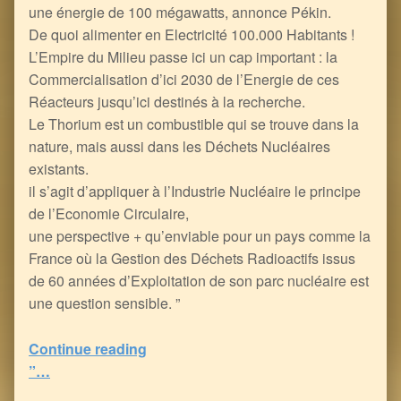
une énergie de 100 mégawatts, annonce Pékin.
De quoi alimenter en Electricité 100.000 Habitants !
L’Empire du Milieu passe ici un cap important : la
Commercialisation d’ici 2030 de l’Energie de ces
Réacteurs jusqu’ici destinés à la recherche.
Le Thorium est un combustible qui se trouve dans la
nature, mais aussi dans les Déchets Nucléaires
existants.
il s’agit d’appliquer à l’Industrie Nucléaire le principe
de l’Economie Circulaire,
une perspective + qu’enviable pour un pays comme la
France où la Gestion des Déchets Radioactifs issus
de 60 années d’Exploitation de son parc nucléaire est
une question sensible. ”
“Economie Circulaire : du Nucléaire Recyclable, grâce au Thorium
Continue reading
”…
5
(
1
)