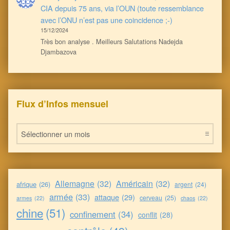
CIA depuis 75 ans, via l’OUN (toute ressemblance
avec l’ONU n’est pas une coincidence ;-)
15/12/2024
Très bon analyse . Meilleurs Salutations Nadejda
Djambazova
Flux d’Infos mensuel
Flux d’Infos mensuel
Allemagne
(32)
Américain
(32)
afrique
(26)
argent
(24)
armée
(33)
attaque
(29)
cerveau
(25)
armes
(22)
chaos
(22)
chine
(51)
confinement
(34)
conflit
(28)