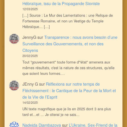
Hébraïque, issu de la Propagande Sioniste
12/03/2025
[…] Source : Le Mur des Lamentations : une Relique de
Forteresse Romaine, et non un Vestige du Temple
Hébraïque… […]
JennyG
sur
Transparence : nous avons besoin d’une
Surveillance des Gouvernements, et non des
Citoyens
20/02/2025
Tout ''gouvernement'' toute forme d'''état'' amenera aux
mêmes résultats, c'est la nature de ces structures, qu'elle
que soient leurs formes.…
JEnny G
sur
Réflexions sur notre temps de
Fléchissement : le Cantique de la Peur de la Mort et
de la Vie de l’Esprit
14/02/2025
UN texte magnifique que je lis en 2025 dont 3 ans plus
tard et...et ... Je citerai je ne sais…
Nadejda Djambazova
sur
L’Ukraine, Sex-Friend de la