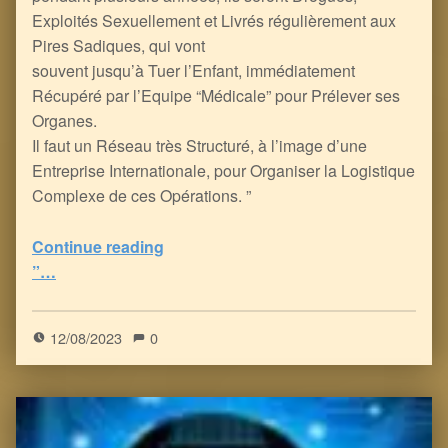
Exploités Sexuellement et Livrés régulièrement aux
Pires Sadiques, qui vont
souvent jusqu’à Tuer l’Enfant, immédiatement
Récupéré par l’Equipe “Médicale” pour Prélever ses
Organes.
Il faut un Réseau très Structuré, à l’image d’une
Entreprise Internationale, pour Organiser la Logistique
Complexe de ces Opérations. ”
Continue reading
“un Documentaire Polonais sur les Mères Vendant leur Bébé/Enfant aux Réseaux Pédocriminels & de Trafic d’Organes en Europe
”…
5
(
1
)
12/08/2023
0