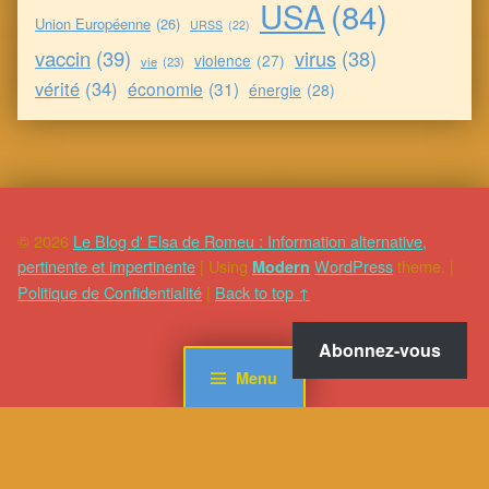
USA
(84)
Union Européenne
(26)
URSS
(22)
vaccin
(39)
virus
(38)
violence
(27)
vie
(23)
vérité
(34)
économie
(31)
énergie
(28)
© 2026
Le Blog d' Elsa de Romeu : Information alternative,
pertinente et impertinente
|
Using
WordPress
theme.
|
Modern
Politique de Confidentialité
|
Back to top ↑
Abonnez-vous
Menu