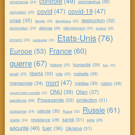
contrôle
(49)
coronavirus
(30)
conscience
(24)
covid
(47)
covid-19
(47)
corruption
(25)
crise
(35)
destruction
(32)
danger
(23)
dangereux
(23)
défense
(26)
domination
(24)
effondrement
(24)
empire
(23)
Etats-Unis
(76)
ennemi
(24)
esclavage
(22)
France
(60)
Europe
(53)
guerre
(67)
humanité
(29)
histoire
(25)
iran
(22)
liberté
(33)
maladie
(29)
israël
(25)
lutte
(25)
mort
(47)
mensonge
(34)
médias
(30)
nation
(29)
ONU
(38)
Otan
(37)
nouvel ordre mondial
(22)
Propagande
(32)
protection
(31)
pandémie
(26)
Russie
(61)
pétrole
(30)
puissance
(24)
Russe
(23)
santé
(31)
résistance
(28)
syrie
(26)
réalité
(24)
sécurité
(40)
tuer
(36)
Ukraine
(31)