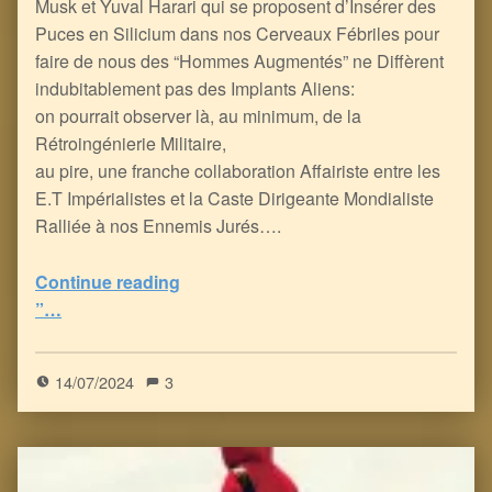
Musk et Yuval Harari qui se proposent d’Insérer des
Puces en Silicium dans nos Cerveaux Fébriles pour
faire de nous des “Hommes Augmentés” ne Diffèrent
indubitablement pas des Implants Aliens:
on pourrait observer là, au minimum, de la
Rétroingénierie Militaire,
au pire, une franche collaboration Affairiste entre les
E.T Impérialistes et la Caste Dirigeante Mondialiste
Ralliée à nos Ennemis Jurés….
Continue reading
“Si la Réalité Dépasse la Fiction : Abductions & Implants Aliens, jusqu’aux Tests PCR & aux Vaxx à ARNm Transhumanistes
”…
5
(
1
)
14/07/2024
3