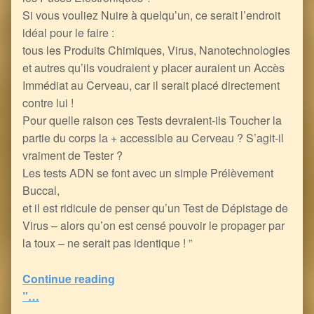
Si vous vouliez Nuire à quelqu’un, ce serait l’endroit
idéal pour le faire :
tous les Produits Chimiques, Virus, Nanotechnologies
et autres qu’ils voudraient y placer auraient un Accès
Immédiat au Cerveau, car il serait placé directement
contre lui !
Pour quelle raison ces Tests devraient-ils Toucher la
partie du corps la + accessible au Cerveau ? S’agit-il
vraiment de Tester ?
Les tests ADN se font avec un simple Prélèvement
Buccal,
et il est ridicule de penser qu’un Test de Dépistage de
Virus – alors qu’on est censé pouvoir le propager par
la toux – ne serait pas identique ! ”
Continue reading
“Les Tests PCR du Covid peuvent-ils être un moyen d’Infecter ou d’Implanter Subrepticement des personnes ?
”…
5
(
1
)