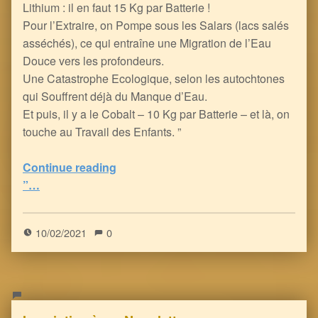
Lithium : il en faut 15 Kg par Batterie !
Pour l’Extraire, on Pompe sous les Salars (lacs salés
asséchés), ce qui entraîne une Migration de l’Eau
Douce vers les profondeurs.
Une Catastrophe Ecologique, selon les autochtones
qui Souffrent déjà du Manque d’Eau.
Et puis, il y a le Cobalt – 10 Kg par Batterie – et là, on
touche au Travail des Enfants. ”
“La Voiture Electrique: une Pollution Environnementale interminable… et Minable
Continue reading
”…
5
(
1
)
10/02/2021
0