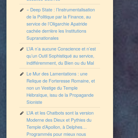
« Deep State : l’Instrumentalisation
de la Politique par la Finance, au
service de l’Oligarchie Apatride
cachée derrière les Institutions
Supranationales
L’IA n’a aucune Conscience et n’est
qu’un Outil Sophistiqué au service,
indifféremment, du Bien ou du Mal
Le Mur des Lamentations : une
Relique de Forteresse Romaine, et
non un Vestige du Temple
Hébraïque, issu de la Propagande
Sioniste
L’IA et les Chatbots sont la version
Moderne des Dieux et Pythies du
Temple d’Apollon, à Delphes…
Programmés pour mieux nous