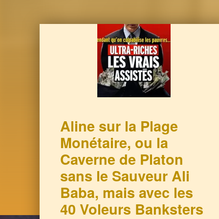
Aline sur la Plage
Monétaire, ou la
Caverne de Platon
sans le Sauveur Ali
Baba, mais avec les
40 Voleurs Banksters