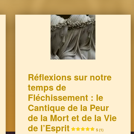
Réflexions sur notre
temps de
Fléchissement : le
Cantique de la Peur
de la Mort et de la Vie
de l’Esprit
5 (1)