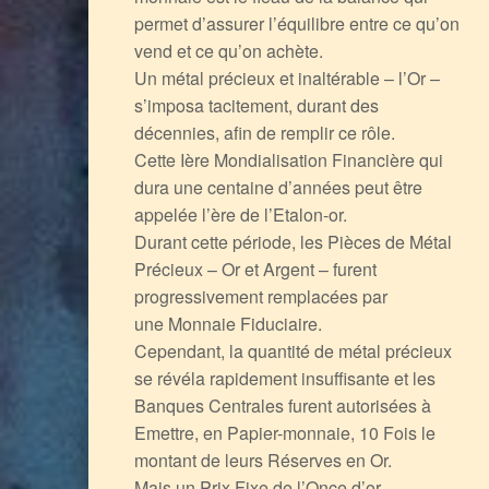
permet d’assurer l’équilibre entre ce qu’on
vend et ce qu’on achète.
Un métal précieux et inaltérable – l’Or –
s’imposa tacitement, durant des
décennies, afin de remplir ce rôle.
Cette Ière Mondialisation Financière qui
dura une centaine d’années peut être
appelée l’ère de l’Etalon-or.
Durant cette période, les Pièces de Métal
Précieux – Or et Argent – furent
progressivement remplacées par
une Monnaie Fiduciaire.
Cependant, la quantité de métal précieux
se révéla rapidement insuffisante et les
Banques Centrales furent autorisées à
Emettre, en Papier-monnaie, 10 Fois le
montant de leurs Réserves en Or.
Mais un Prix Fixe de l’Once d’or