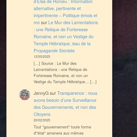
d’Elsa de Romeu : Information
alternative, pertinente et
impertinente – Politique émois et
mo
sur
Le Mur des Lamentations
: une Relique de Forteresse
Romaine, et non un Vestige du
Temple Hébraïque, issu de la
Propagande Sioniste
12/03/2025
[…] Source : Le Mur des
Lamentations : une Relique de
Forteresse Romaine, et non un
Vestige du Temple Hébraïque… […]
JennyG
sur
Transparence : nous
avons besoin d’une Surveillance
des Gouvernements, et non des
Citoyens
20/02/2025
Tout ''gouvernement'' toute forme
d'''état'' amenera aux mêmes