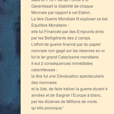
Garantissait la Stabilité de chaque
Monnaie par rapport à cet Etalon.
La Ière Guerre Mondiale fit exploser ce bel
Equilibre Monétaire :
elle fut Financée par des Emprunts émis
par les Belligérants des 2 camps.
L’effort de guerre financé par du papier
monnaie non gagé sur les réserves en or
fut le Ier grand Cataclysme monétaire.
Il eut 2 conséquences immédiates
calamiteuses :
la Ière fut une Dévaluation spectaculaire
des monnaies
et la 2de, de faire traîner la guerre durant 4
années et de Saigner l’Europe à blanc,
par les dizaines de Millions de morts
qu’elle provoqua.”