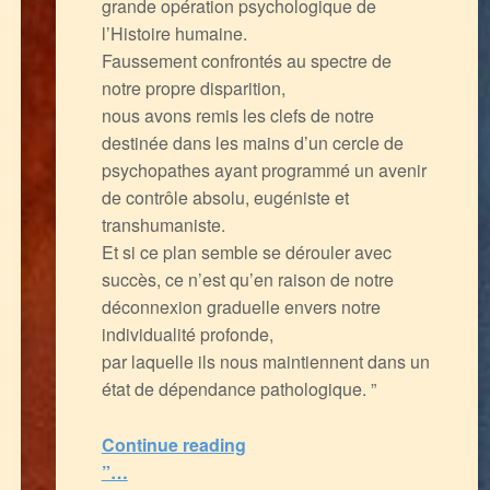
grande opération psychologique de
l’Histoire humaine.
Faussement confrontés au spectre de
notre propre disparition,
nous avons remis les clefs de notre
destinée dans les mains d’un cercle de
psychopathes ayant programmé un avenir
de contrôle absolu, eugéniste et
transhumaniste.
Et si ce plan semble se dérouler avec
succès, ce n’est qu’en raison de notre
déconnexion graduelle envers notre
individualité profonde,
par laquelle ils nous maintiennent dans un
état de dépendance pathologique. ”
Continue reading
“Réflexions sur notre temps de Fléchissement : le Cantique de la Peur de la Mort et de la Vie de l’Esprit
”…
5