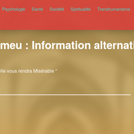
Psychologie
Santé
Société
Spiritualité
Transhumanisme
meu : Information alternati
elle vous rendra Misérable "