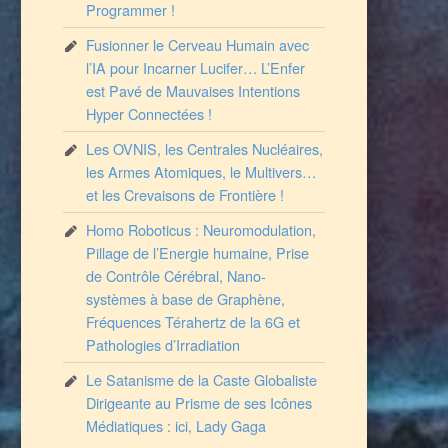
Programmer !
Fusionner le Cerveau Humain avec
l’IA pour Incarner Lucifer… L’Enfer
est Pavé de Mauvaises Intentions
Hyper Connectées !
Les OVNIS, les Centrales Nucléaires,
les Armes Atomiques, le Multivers…
et les Crevaisons de Frontière !
Homo Roboticus : Neuromodulation,
Pillage de l’Energie humaine, Prise
de Contrôle Cérébral, Nano-
systèmes à base de Graphène,
Fréquences Térahertz de la 6G et
Pathologies d’Irradiation
Le Satanisme de la Caste Globaliste
Dirigeante au Prisme de ses Icônes
Médiatiques : ici, Lady Gaga