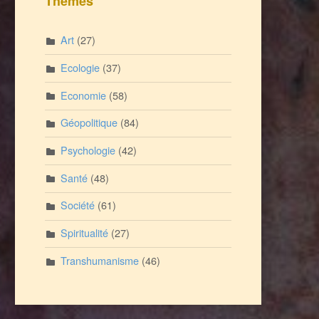
Thèmes
Art
(27)
Ecologie
(37)
Economie
(58)
Géopolitique
(84)
Psychologie
(42)
Santé
(48)
Société
(61)
Spiritualité
(27)
Transhumanisme
(46)