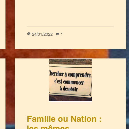
(
1
)
24/01/2022
1
Famille ou Nation :
les mêmes