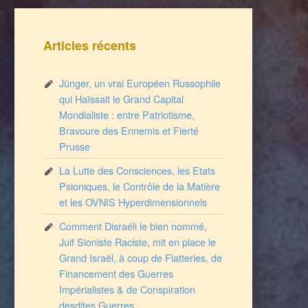
Articles récents
Jünger, un vrai Européen Russophile
qui Haïssait le Grand Capital
Mondialiste : entre Patriotisme,
Bravoure des Ennemis et Fierté
Prusse
La Lutte des Consciences, les Etats
Psioniques, le Contrôle de la Matière
et les OVNIS Hyperdimensionnels
Comment Disraéli le bien nommé,
Juif Sioniste Raciste, mit en place le
Grand Israël, à coup de Flatteries, de
Financement des Guerres
Impérialistes & de Conspiration
desdites Guerres