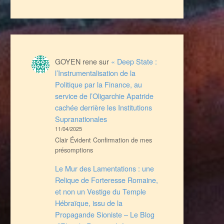
GOYEN rene
sur
« Deep State :
l’Instrumentalisation de la
Politique par la Finance, au
service de l’Oligarchie Apatride
cachée derrière les Institutions
Supranationales
11/04/2025
Clair Évident Confirmation de mes
présomptions
Le Mur des Lamentations : une
Relique de Forteresse Romaine,
et non un Vestige du Temple
Hébraïque, issu de la
Propagande Sioniste – Le Blog